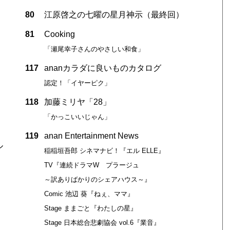
80
江原啓之の七曜の星月神示（最終回）
81
Cooking
「瀬尾幸子さんのやさしい和食」
117
ananカラダに良いものカタログ
認定！「イヤーピク」
118
加藤ミリヤ「28」
「かっこいいじゃん」
119
anan Entertainment News
ル
稲稲垣吾郎 シネマナビ！『エル ELLE』
TV『連続ドラマW プラージュ
～訳ありばかりのシェアハウス～』
Comic 池辺 葵『ねぇ、ママ』
Stage ままごと『わたしの星』
Stage 日本総合悲劇協会 vol.6『業音』