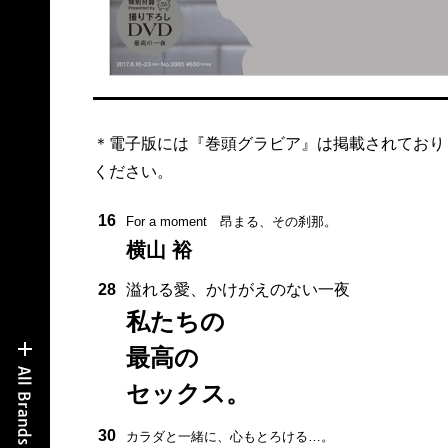
＊電子版には『巻頭グラビア』は掲載されており
ください。
16
For a moment 昂まる、その刹那。
横山 裕
28
溢れる愛、かけがえのない一夜
私たちの
最高の
セックス。
30
カラダと一緒に、心もとろける…。