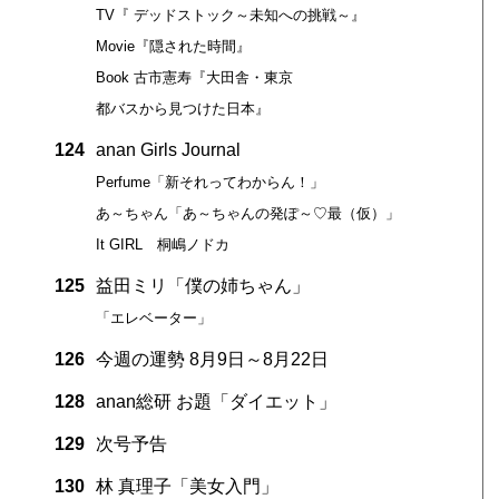
TV『 デッドストック～未知への挑戦～』
Movie『隠された時間』
Book 古市憲寿『大田舎・東京
都バスから見つけた日本』
124
anan Girls Journal
Perfume「新それってわからん！」
あ～ちゃん「あ～ちゃんの発ぽ～♡最（仮）」
It GIRL 桐嶋ノドカ
125
益田ミリ「僕の姉ちゃん」
「エレベーター」
126
今週の運勢 8月9日～8月22日
128
anan総研 お題「ダイエット」
129
次号予告
130
林 真理子「美女入門」