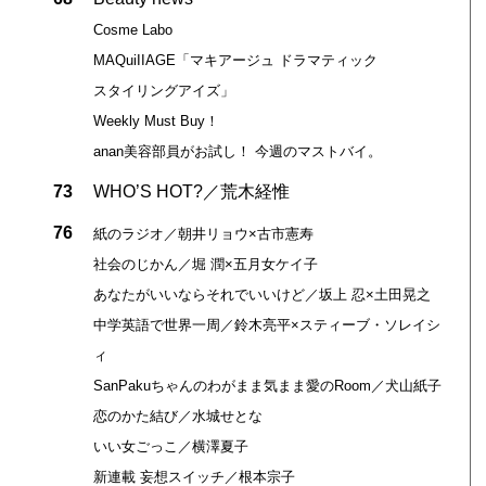
Cosme Labo
MAQuiIIAGE「マキアージュ ドラマティック
スタイリングアイズ」
Weekly Must Buy！
anan美容部員がお試し！ 今週のマストバイ。
73
WHO’S HOT?／荒木経惟
76
紙のラジオ／朝井リョウ×古市憲寿
社会のじかん／堀 潤×五月女ケイ子
あなたがいいならそれでいいけど／坂上 忍×土田晃之
中学英語で世界一周／鈴木亮平×スティーブ・ソレイシ
ィ
SanPakuちゃんのわがまま気まま愛のRoom／犬山紙子
恋のかた結び／水城せとな
いい女ごっこ／横澤夏子
新連載 妄想スイッチ／根本宗子