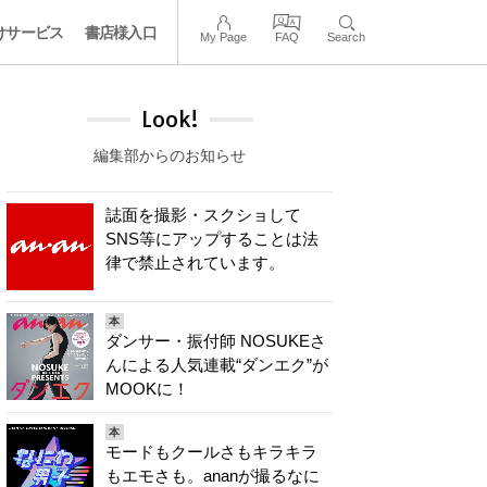
けサービス
書店様入口
My Page
FAQ
Search
Look!
編集部からのお知らせ
誌面を撮影・スクショして
SNS等にアップすることは法
律で禁止されています。
本
ダンサー・振付師 NOSUKEさ
んによる人気連載“ダンエク”が
MOOKに！
本
モードもクールさもキラキラ
もエモさも。ananが撮るなに