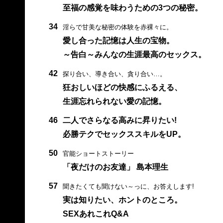
至福の感覚を味わうための3つの秘密。
34
淫らで甘美な秘密の体験を赤裸々に。
愛し合った記憶は人生の宝物。
～告白～みんなの生涯最高のセックス。
42
探り合い、導き合い、貪り合い…。
狂おしいほどの快感にふるえる、
生涯忘れられない愛の記憶。
46
二人でさらなる高みに昇りたい!
必勝テクでセックススキルをUP。
50
官能ショートストーリー
「夜だけのお友達」 島本理生
57
聞きたくても聞けない～っに、お答えします!
実は知りたい、ホントのところ。
SEXあれこれQ&A