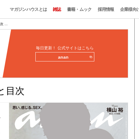
マガジンハウスとは
雑誌
書籍・ムック
採用情報
企業様向
目次 …
毎日更新！ 公式サイトはこちら
anan
みと目次