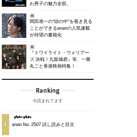
わ男子の魅力全部。
本
岡田准一の“頭の中”を覗き見る
ことができるananの人気連載
が待望の書籍化
本
『トワイライト・ウォリアー
ズ 決戦！九龍城砦』等、一冊
丸ごと香港映画特集！
Ranking
今読まれてます
anan No. 2507 試し読みと目次
1