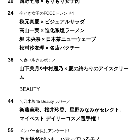
20
西野七瀬 × もりもり女子肉
24
今どき女子のFOODトレンド4
秋元真夏 × ビジュアルサラダ
高山一実 × 進化系塩ラーメン
堀 未央奈 × 日本茶ニューウェーブ
松村沙友理 × 名店パクチー
36
＼食べ歩きルポ！／
山下美月&中村麗乃 × 夏の終わりのアイスクリー
ム
BEAUTY
44
＼乃木坂46 Beautyラバー／
衛藤美彩、桜井玲香、星野みなみがセレクト。
マイベスト デイリーコスメ選手権！
55
メンバー全員にアンケート!
乃木坂46がいま、ハマっているモノ。