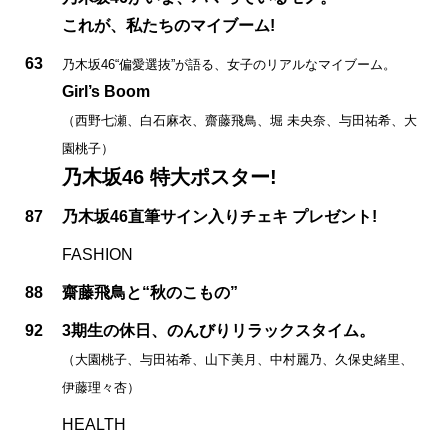
これが、私たちのマイブーム!
63
乃木坂46“偏愛選抜”が語る、女子のリアルなマイブーム。
Girl’s Boom
（西野七瀬、白石麻衣、齋藤飛鳥、堀 未央奈、与田祐希、大
園桃子）
乃木坂46 特大ポスター!
87
乃木坂46直筆サイン入りチェキ プレゼント!
FASHION
88
齋藤飛鳥と“秋のこもの”
92
3期生の休日、のんびりリラックスタイム。
（大園桃子、与田祐希、山下美月、中村麗乃、久保史緒里、
伊藤理々杏）
HEALTH