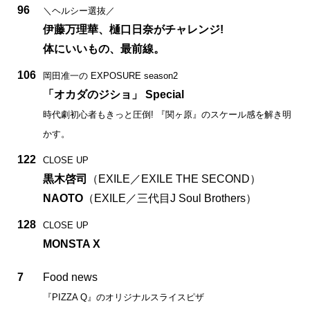
96
＼ヘルシー選抜／
伊藤万理華、樋口日奈がチャレンジ!
体にいいもの、最前線。
106
岡田准一の EXPOSURE season2
「オカダのジショ」 Special
時代劇初心者もきっと圧倒! 『関ヶ原』のスケール感を解き明
かす。
122
CLOSE UP
黒木啓司
（EXILE／EXILE THE SECOND）
NAOTO
（EXILE／三代目J Soul Brothers）
128
CLOSE UP
MONSTA X
7
Food news
『PIZZA Q』のオリジナルスライスピザ