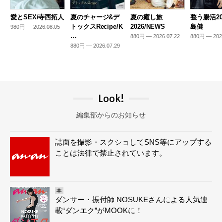
愛とSEX/寺西拓人
夏のチャージ&デ
夏の癒し旅
整う腸活20
トックスRecipe/K
2026/NEWS
島健
980円 — 2026.08.05
…
880円 — 2026.07.22
880円 — 202
880円 — 2026.07.29
Look!
編集部からのお知らせ
誌面を撮影・スクショしてSNS等にアップする
ことは法律で禁止されています。
本
ダンサー・振付師 NOSUKEさんによる人気連
載“ダンエク”がMOOKに！