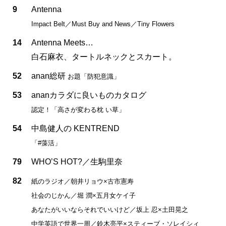
9
Antenna
Impact Belt／Must Buy and News／Tiny Flowers
14
Antenna Meets…
白石麻衣、タートルネックとスカート。
52
anan総研
お題「防犯意識」
53
ananカラダに良いものカタログ
認定！「高さが変わる枕 い草」
54
中島健人の KENTREND
「#藻活」
79
WHO’S HOT?／生駒里奈
82
紙のラジオ／朝井リョウ×古市憲寿
社会のじかん／堀 潤×五月女ケイ子
あなたがいいならそれでいいけど／坂上 忍×土田晃之
中学英語で世界一周／鈴木亮平×スティーブ・ソレイシィ