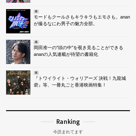
本
モードもクールさもキラキラもエモさも。anan
が撮るなにわ男子の魅力全部。
本
岡田准一の“頭の中”を覗き見ることができる
ananの人気連載が待望の書籍化
本
『トワイライト・ウォリアーズ 決戦！九龍城
砦』等、一冊丸ごと香港映画特集！
Ranking
今読まれてます