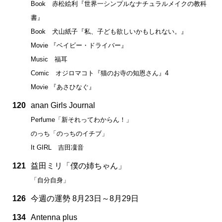
Book 赤松絵利『世界一シンプルなナチュラルメイクの教科
書』
Book 犬山紙子『私、子ども欲しいかもしれない。』
Movie 『ベイビー・ドライバー』
Music 福耳
Comic オジロマコト『猫のお寺の知恩さん』4
Movie 『あさひなぐ』
120
anan Girls Journal
Perfume「新それってわからん！」
のっち「のっちのイチブ」
It GIRL 吉田凜音
121
益田ミリ「僕の姉ちゃん」
「自分自身」
126
今週の運勢 8月23日～8月29日
134
Antenna plus