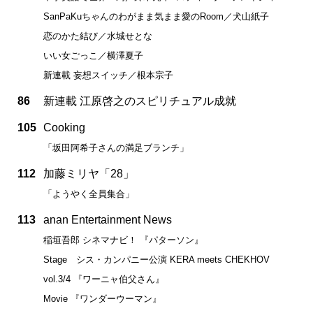
SanPaKuちゃんのわがまま気まま愛のRoom／犬山紙子
恋のかた結び／水城せとな
いい女ごっこ／横澤夏子
新連載 妄想スイッチ／根本宗子
86
新連載 江原啓之のスピリチュアル成就
105
Cooking
「坂田阿希子さんの満足ブランチ」
112
加藤ミリヤ「28」
「ようやく全員集合」
113
anan Entertainment News
稲垣吾郎 シネマナビ！ 『パターソン』
Stage シス・カンパニー公演 KERA meets CHEKHOV
vol.3/4 『ワーニャ伯父さん』
Movie 『ワンダーウーマン』