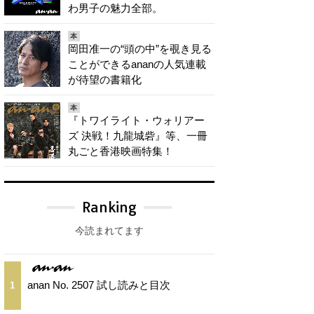
わ男子の魅力全部。
本
岡田准一の“頭の中”を覗き見る
ことができるananの人気連載
が待望の書籍化
本
『トワイライト・ウォリアー
ズ 決戦！九龍城砦』等、一冊
丸ごと香港映画特集！
Ranking
今読まれてます
anan No. 2507 試し読みと目次
1