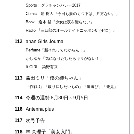
Sports グラチャンバレー2017
Comic 劔 樹人『今日も妻のくつ下は、片方ない。』
Book 逸木 裕『少女は夜を綴らない』
Radio 『三四郎のオールナイトニッポン0（ゼロ）』
112
anan Girls Journal
Perfume「新それってわからん！」
かしゆか「気になりだしたらキリがない！」
It GIRL 染野有来
113
益田ミリ「僕の姉ちゃん」
「作戦D」「取り戻したいもの」「道選び」「発見」
114
今週の運勢 8月30日～9月5日
116
Antenna plus
117
次号予告
118
林 真理子「美女入門」