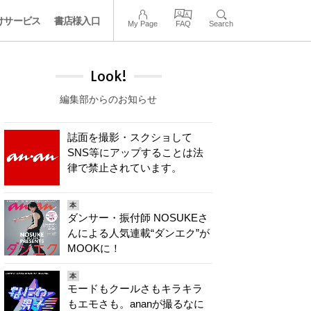
けサービス
書店様入口
My Page
FAQ
Search
Look!
編集部からのお知らせ
誌面を撮影・スクショして
SNS等にアップすることは法
律で禁止されています。
本
ダンサー・振付師 NOSUKEさ
んによる人気連載“ダンエク”が
MOOKに！
本
モードもクールさもキラキラ
もエモさも。ananが撮るなに