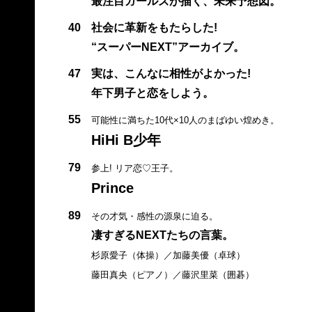
最注目ガールズが描く、未来予想図。
40
社会に革新をもたらした!
“スーパーNEXT”アーカイブ。
47
実は、こんなに相性がよかった!
年下男子と恋をしよう。
55
可能性に満ちた10代×10人のまばゆい煌めき。
HiHi B少年
79
参上! リア恋♡王子。
Prince
89
その才気・感性の源泉に迫る。
凄すぎるNEXTたちの言葉。
杉原愛子（体操）／加藤美優（卓球）
藤田真央（ピアノ）／藤沢里菜（囲碁）