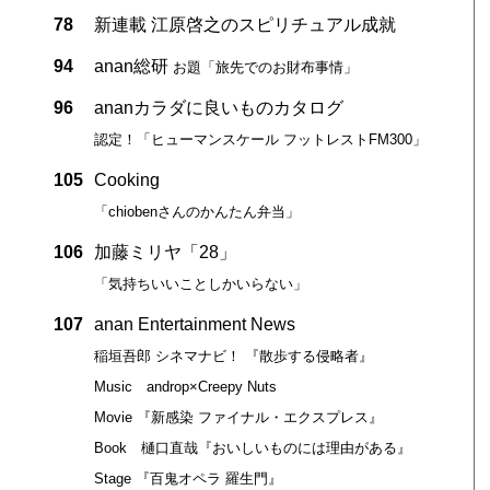
78
新連載 江原啓之のスピリチュアル成就
94
anan総研
お題「旅先でのお財布事情」
96
ananカラダに良いものカタログ
認定！「ヒューマンスケール フットレストFM300」
105
Cooking
「chiobenさんのかんたん弁当」
106
加藤ミリヤ「28」
「気持ちいいことしかいらない」
107
anan Entertainment News
稲垣吾郎 シネマナビ！ 『散歩する侵略者』
Music androp×Creepy Nuts
Movie 『新感染 ファイナル・エクスプレス』
Book 樋口直哉『おいしいものには理由がある』
Stage 『百鬼オペラ 羅生門』