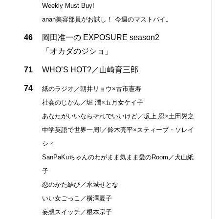
Weekly Must Buy!
anan美容部員がお試し！ 今週のマストバイ。
46
岡田准一の EXPOSURE season2
「オカダのジショ」
71
WHO’S HOT?／山崎育三郎
74
紙のラジオ／朝井リョウ×古市憲寿
社会のじかん／堀 潤×五月女ケイ子
あなたがいいならそれでいいけど／坂上 忍×土田晃之
中学英語で世界一周!／鈴木亮平×スティーブ・ソレイ
シィ
SanPaKuちゃんのわがまま気まま愛のRoom／犬山紙
子
恋のかた結び／水城せとな
いい女ごっこ／横澤夏子
妄想スイッチ／根本宗子