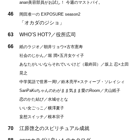
anan美容部員がお試し！ 今週のマストバイ。
46
岡田准一の EXPOSURE season2
「オカダのジショ」
63
WHO’S HOT?／役所広司
66
紙のラジオ／朝井リョウ×古市憲寿
社会のじかん／堀 潤×五月女ケイ子
あなたがいいならそれでいいけど（最終回）／坂上 忍×土田
晃之
中学英語で世界一周!／鈴木亮平×スティーブ・ソレイシィ
SanPaKuちゃんのわがまま気まま愛のRoom／犬山紙子
恋のかた結び／水城せとな
いい女ごっこ／横澤夏子
妄想スイッチ／根本宗子
70
江原啓之のスピリチュアル成就