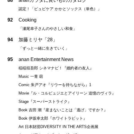
88
ananカラダに良いものカタログ
認定！「ピュビケア かかとソックス（単色）」
92
Cooking
「瀬尾幸子さんのやさしい和食」
94
加藤ミリヤ「28」
「ずっと一緒に生きていく」
95
anan Entertainment News
稲稲垣吾郎 シネマナビ！『婚約者の友人』
Music 一青 窈
Comic 朱戸アオ『リウーを待ちながら』1
Movie『ル・コルビュジエとアイリーン 追憶のヴィラ』
Stage『スーパーストライク』
Book 吉田 潮『産まないことは「逃げ」ですか？』
Book 伊坂幸太郎『ホワイトラビット』
Art 日本財団DIVERSITY IN THE ARTS企画展