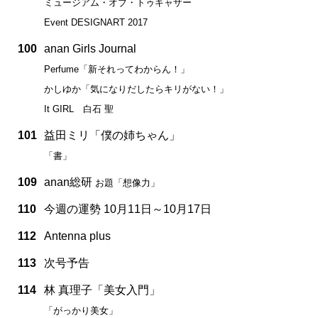
ミュージアム・オブ・トゥギャザー
Event DESIGNART 2017
100
anan Girls Journal
Perfume「新それってわからん！」
かしゆか「気になりだしたらキリがない！」
It GIRL 白石 聖
101
益田ミリ「僕の姉ちゃん」
「書」
109
anan総研
お題「想像力」
110
今週の運勢 10月11日～10月17日
112
Antenna plus
113
次号予告
114
林 真理子「美女入門」
「がっかり美女」