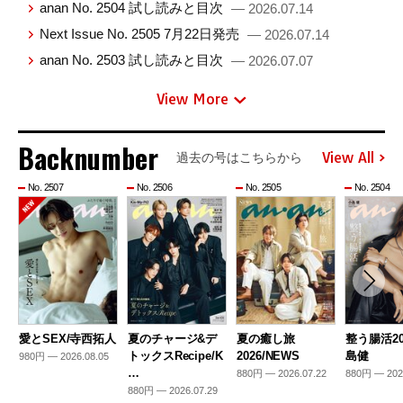
anan No. 2504 試し読みと目次
— 2026.07.14
Next Issue No. 2505 7月22日発売
— 2026.07.14
anan No. 2503 試し読みと目次
— 2026.07.07
View More
Backnumber
View All
過去の号はこちらから
No. 2507
No. 2506
No. 2505
No. 2504
愛とSEX/寺西拓人
夏のチャージ&デ
夏の癒し旅
整う腸活20
トックスRecipe/K
2026/NEWS
島健
980円 — 2026.08.05
…
880円 — 2026.07.22
880円 — 202
880円 — 2026.07.29