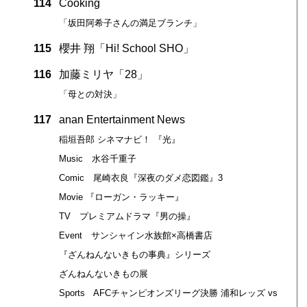
114
Cooking
「坂田阿希子さんの満足ブランチ」
115
櫻井 翔「Hi! School SHO」
116
加藤ミリヤ「28」
「母との対決」
117
anan Entertainment News
稲垣吾郎 シネマナビ！ 『光』
Music 水谷千重子
Comic 尾崎衣良『深夜のダメ恋図鑑』3
Movie 『ローガン・ラッキー』
TV プレミアムドラマ『男の操』
Event サンシャイン水族館×高橋書店
『ざんねんないきもの事典』シリーズ
ざんねんないきもの展
Sports AFCチャンピオンズリーグ決勝 浦和レッズ vs