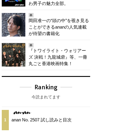
わ男子の魅力全部。
本
岡田准一の“頭の中”を覗き見る
ことができるananの人気連載
が待望の書籍化
本
『トワイライト・ウォリアー
ズ 決戦！九龍城砦』等、一冊
丸ごと香港映画特集！
Ranking
今読まれてます
anan No. 2507 試し読みと目次
1