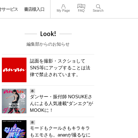
けサービス
書店様入口
My Page
FAQ
Search
Look!
編集部からのお知らせ
誌面を撮影・スクショして
SNS等にアップすることは法
律で禁止されています。
本
ダンサー・振付師 NOSUKEさ
んによる人気連載“ダンエク”が
MOOKに！
本
モードもクールさもキラキラ
もエモさも。ananが撮るなに