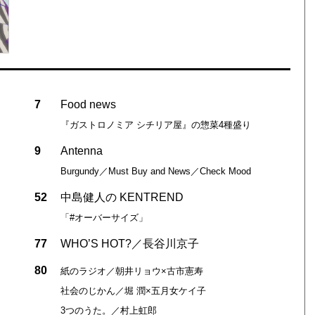
7
Food news
『ガストロノミア シチリア屋』の惣菜4種盛り
9
Antenna
Burgundy／Must Buy and News／Check Mood
52
中島健人の KENTREND
「#オーバーサイズ」
77
WHO’S HOT?／長谷川京子
80
紙のラジオ／朝井リョウ×古市憲寿
社会のじかん／堀 潤×五月女ケイ子
3つのうた。／村上虹郎