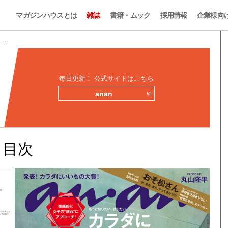
マガジンハウスとは
雑誌
書籍・ムック
採用情報
企業様向
目 …
毎日更新！ 公式サイトはこちら
anan
みと目次