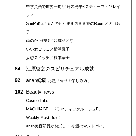
中学英語で世界一周!／鈴木亮平×スティーブ・ソレイ
シィ
SanPaKuちゃんのわがまま気まま愛のRoom／犬山紙
子
恋のかた結び／水城せとな
いい女ごっこ／横澤夏子
妄想スイッチ／根本宗子
84
江原啓之のスピリチュアル成就
92
anan総研
お題「香りの楽しみ方」
102
Beauty news
Cosme Labo
MAQuillAGE「ドラマティックルージュP」
Weekly Must Buy！
anan美容部員がお試し！ 今週のマストバイ。