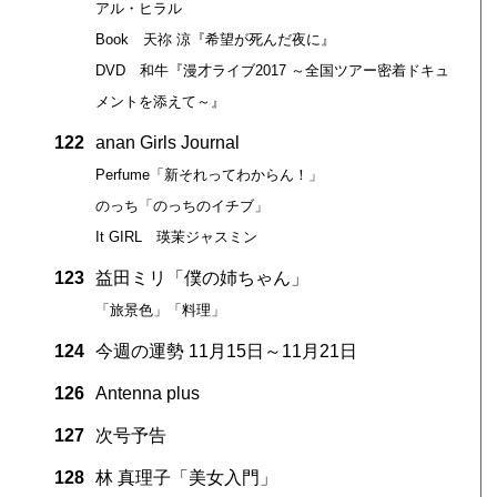
アル・ヒラル
Book 天祢 涼『希望が死んだ夜に』
DVD 和牛『漫才ライブ2017 ～全国ツアー密着ドキュ
メントを添えて～』
122
anan Girls Journal
Perfume「新それってわからん！」
のっち「のっちのイチブ」
It GIRL 瑛茉ジャスミン
123
益田ミリ「僕の姉ちゃん」
「旅景色」「料理」
124
今週の運勢 11月15日～11月21日
126
Antenna plus
127
次号予告
128
林 真理子「美女入門」