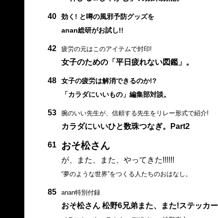
40
効く! と噂の風邪予防グッズを
anan総研がお試し!!
42
疲労の元はこのアイテムで封印!
女子のための「平日疲れない図鑑」。
48
女子の疲労は解消できるのか!?
「カラダにいいもの」編集部対談。
53
腕のいい先生が、信頼する先生をリレー形式で紹介!
カラダにいいひと数珠つなぎ。Part2
おそ松さん
61
が、また、また、やってきた!!!!!!
“夢のような世界”をつくる人たちのおはなし。
85
anan特別付録
おそ松さん 松野6兄弟また、また!ステッカー