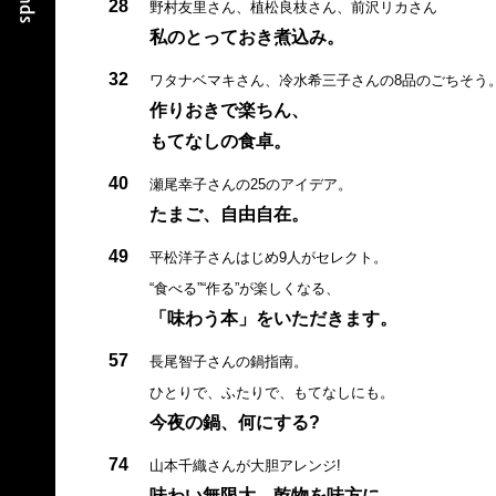
28
野村友里さん、植松良枝さん、前沢リカさん
私のとっておき煮込み。
32
ワタナベマキさん、冷水希三子さんの8品のごちそう
作りおきで楽ちん、
もてなしの食卓。
40
瀬尾幸子さんの25のアイデア。
たまご、自由自在。
49
平松洋子さんはじめ9人がセレクト。
“食べる”“作る”が楽しくなる、
「味わう本」をいただきます。
57
長尾智子さんの鍋指南。
ひとりで、ふたりで、もてなしにも。
今夜の鍋、何にする?
74
山本千織さんが大胆アレンジ!
味わい無限大、乾物を味方に。