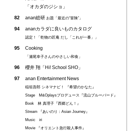
「オカダのジショ」
82
anan総研
お題「最近の“冒険”」
94
ananカラダに良いものカタログ
認定！「乾物の匠庵 だし「これが一番」」
95
Cooking
「瀬尾幸子さんのやさしい和食」
96
櫻井 翔「Hi! School SHO」
97
anan Entertainment News
稲垣吾郎 シネマナビ！ 『希望のかなた』
Stage M&Oplaysプロデュース『流山ブルーバード』
Book 林 真理子『西郷どん！』
Stream 『あいのり：Asian Journey』
Music iri
Movie 『オリエント急行殺人事件』