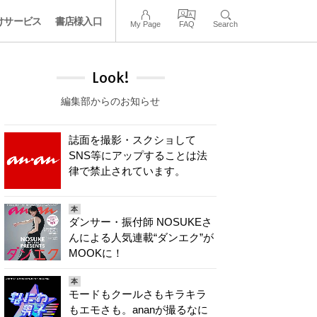
けサービス
書店様入口
My Page
FAQ
Search
Look!
編集部からのお知らせ
誌面を撮影・スクショして
SNS等にアップすることは法
律で禁止されています。
本
ダンサー・振付師 NOSUKEさ
んによる人気連載“ダンエク”が
MOOKに！
本
モードもクールさもキラキラ
もエモさも。ananが撮るなに