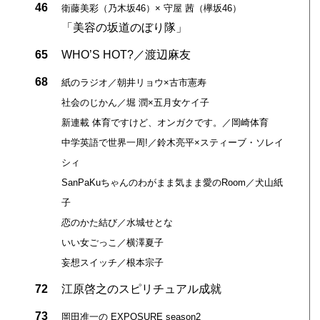
46
衛藤美彩（乃木坂46）× 守屋 茜（欅坂46）
「美容の坂道のぼり隊」
。
65
WHO’S HOT?／渡辺麻友
68
紙のラジオ／朝井リョウ×古市憲寿
社会のじかん／堀 潤×五月女ケイ子
新連載 体育ですけど、オンガクです。／岡崎体育
中学英語で世界一周!／鈴木亮平×スティーブ・ソレイ
シィ
SanPaKuちゃんのわがまま気まま愛のRoom／犬山紙
子
恋のかた結び／水城せとな
いい女ごっこ／横澤夏子
妄想スイッチ／根本宗子
72
江原啓之のスピリチュアル成就
73
岡田准一の EXPOSURE season2