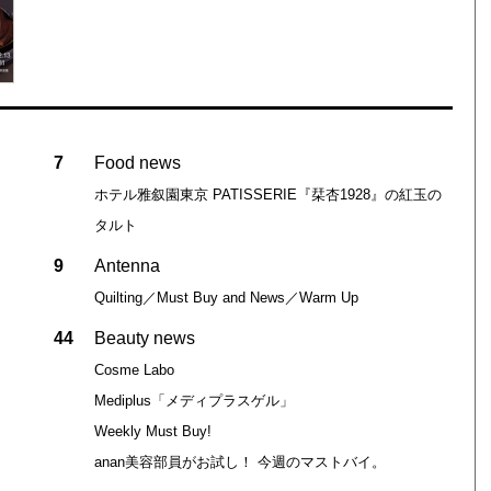
7
Food news
ホテル雅叙園東京 PATISSERIE『栞杏1928』の紅玉の
タルト
9
Antenna
Quilting／Must Buy and News／Warm Up
44
Beauty news
Cosme Labo
Mediplus「メディプラスゲル」
Weekly Must Buy!
anan美容部員がお試し！ 今週のマストバイ。