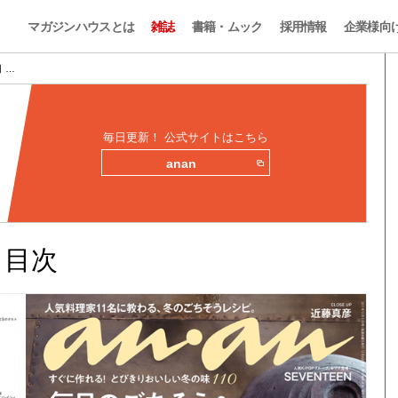
マガジンハウスとは
雑誌
書籍・ムック
採用情報
企業様向
目 …
毎日更新！ 公式サイトはこちら
anan
みと目次