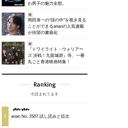
わ男子の魅力全部。
本
岡田准一の“頭の中”を覗き見る
ことができるananの人気連載
が待望の書籍化
本
『トワイライト・ウォリアー
ズ 決戦！九龍城砦』等、一冊
丸ごと香港映画特集！
Ranking
今読まれてます
anan No. 2507 試し読みと目次
1