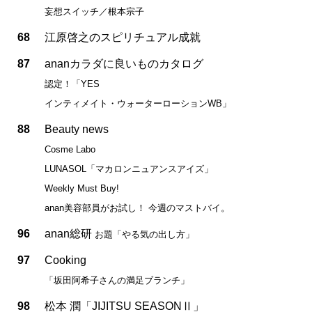
妄想スイッチ／根本宗子
68
江原啓之のスピリチュアル成就
87
ananカラダに良いものカタログ
認定！「YES
インティメイト・ウォーターローションWB」
88
Beauty news
Cosme Labo
LUNASOL「マカロンニュアンスアイズ」
Weekly Must Buy!
anan美容部員がお試し！ 今週のマストバイ。
96
anan総研
お題「やる気の出し方」
97
Cooking
「坂田阿希子さんの満足ブランチ」
98
松本 潤「JIJITSU SEASONⅡ」