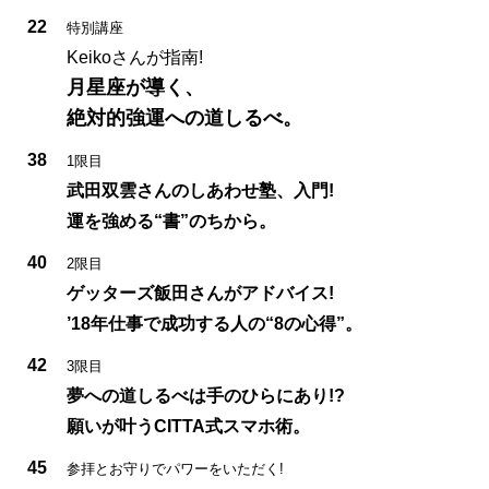
22
特別講座
Keikoさんが指南!
月星座が導く、
絶対的強運への道しるべ。
38
1限目
武田双雲さんのしあわせ塾、入門!
運を強める“書”のちから。
40
2限目
ゲッターズ飯田さんがアドバイス!
’18年仕事で成功する人の“8の心得”。
42
3限目
夢への道しるべは手のひらにあり!?
願いが叶うCITTA式スマホ術。
45
参拝とお守りでパワーをいただく!