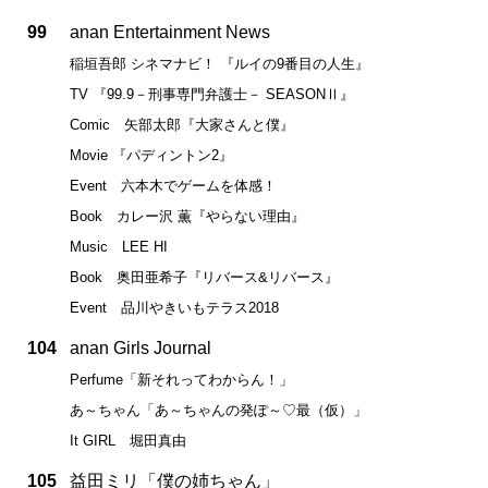
99
anan Entertainment News
稲垣吾郎 シネマナビ！ 『ルイの9番目の人生』
TV 『99.9－刑事専門弁護士－ SEASONⅡ』
Comic 矢部太郎『大家さんと僕』
Movie 『パディントン2』
Event 六本木でゲームを体感！
Book カレー沢 薫『やらない理由』
Music LEE HI
Book 奥田亜希子『リバース&リバース』
Event 品川やきいもテラス2018
104
anan Girls Journal
Perfume「新それってわからん！」
あ～ちゃん「あ～ちゃんの発ぽ～♡最（仮）」
It GIRL 堀田真由
105
益田ミリ「僕の姉ちゃん」