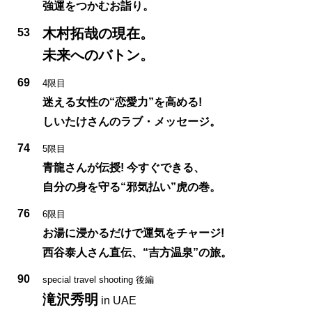
強運をつかむお詣り。
木村拓哉の現在。
53
未来へのバトン。
69
4限目
迷える女性の“恋愛力”を高める!
しいたけさんのラブ・メッセージ。
74
5限目
青龍さんが伝授! 今すぐできる、
自分の身を守る“邪気払い”虎の巻。
76
6限目
お湯に浸かるだけで運気をチャージ!
西谷泰人さん直伝、“吉方温泉”の旅。
90
special travel shooting 後編
滝沢秀明
in UAE