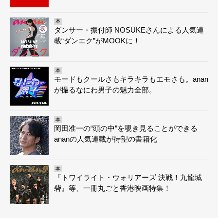
本
ダンサー・振付師 NOSUKEさんによる人気連
載“ダンエク”がMOOKに！
本
モードもクールさもキラキラもエモさも。anan
が撮るなにわ男子の魅力全部。
本
岡田准一の“頭の中”を覗き見ることができる
ananの人気連載が待望の書籍化
本
『トワイライト・ウォリアーズ 決戦！九龍城
砦』等、一冊丸ごと香港映画特集！