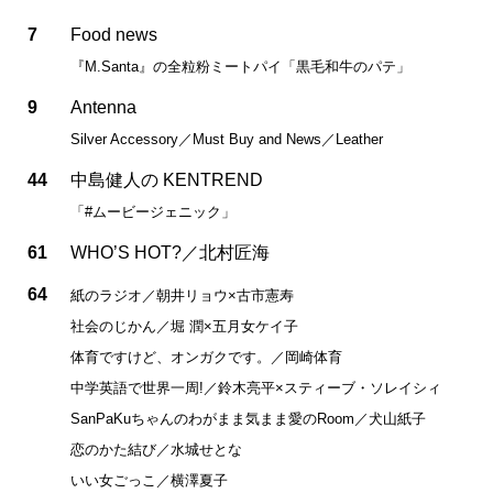
7
Food news
『M.Santa』の全粒粉ミートパイ「黒毛和牛のパテ」
9
Antenna
Silver Accessory／Must Buy and News／Leather
44
中島健人の KENTREND
「#ムービージェニック」
61
WHO’S HOT?／北村匠海
64
紙のラジオ／朝井リョウ×古市憲寿
社会のじかん／堀 潤×五月女ケイ子
体育ですけど、オンガクです。／岡崎体育
中学英語で世界一周!／鈴木亮平×スティーブ・ソレイシィ
SanPaKuちゃんのわがまま気まま愛のRoom／犬山紙子
恋のかた結び／水城せとな
いい女ごっこ／横澤夏子