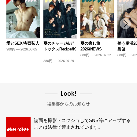
愛とSEX/寺西拓人
夏のチャージ&デ
夏の癒し旅
整う腸活20
トックスRecipe/K
2026/NEWS
島健
980円 — 2026.08.05
…
880円 — 2026.07.22
880円 — 202
880円 — 2026.07.29
Look!
編集部からのお知らせ
誌面を撮影・スクショしてSNS等にアップする
ことは法律で禁止されています。