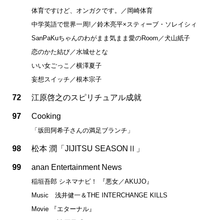
体育ですけど、オンガクです。／岡崎体育
中学英語で世界一周!／鈴木亮平×スティーブ・ソレイシィ
SanPaKuちゃんのわがまま気まま愛のRoom／犬山紙子
恋のかた結び／水城せとな
いい女ごっこ／横澤夏子
妄想スイッチ／根本宗子
72
江原啓之のスピリチュアル成就
97
Cooking
「坂田阿希子さんの満足ブランチ」
98
松本 潤「JIJITSU SEASONⅡ」
99
anan Entertainment News
稲垣吾郎 シネマナビ！ 『悪女／AKUJO』
Music 浅井健一＆THE INTERCHANGE KILLS
Movie 『エターナル』