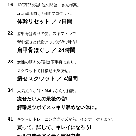
16
120万部突破! 佐久間健一さん考案。
anan読者向け7日間プログラム。
体幹リセット ／ 7日間
22
肩甲骨は巡りの要。スキマトレで
背中痩せと代謝アップがWで叶う!
肩甲骨ほぐし ／ 24時間
28
女性の筋肉の7割は下半身にあり。
スクワットで目指せ全身痩せ。
痩せスクワット ／ 4週間
34
人気足ツボ師・Mattyさんが解説。
痩せたい人の最後の砦!
解毒足ツボでスッキリ溜めない体に。
41
キツ～いトレーニンググッズから、インナーケアまで。
買って、試して、キレイになろう!
セルフ痩せアイテム実況中継。