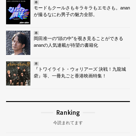
本
モードもクールさもキラキラもエモさも。anan
が撮るなにわ男子の魅力全部。
本
岡田准一の“頭の中”を覗き見ることができる
ananの人気連載が待望の書籍化
本
『トワイライト・ウォリアーズ 決戦！九龍城
砦』等、一冊丸ごと香港映画特集！
Ranking
今読まれてます