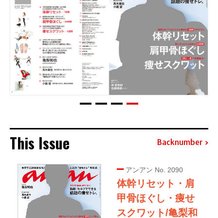
This Issue
Backnumber
アンアン No. 2090
体幹リセット・肩
甲骨ほぐし・痩せ
スクワット/亀梨和