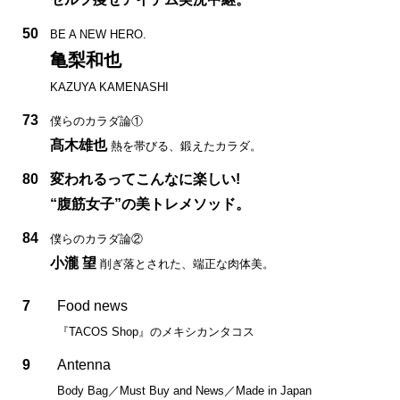
50
BE A NEW HERO.
亀梨和也
KAZUYA KAMENASHI
73
僕らのカラダ論①
髙木雄也
熱を帯びる、鍛えたカラダ。
80
変われるってこんなに楽しい!
“腹筋女子”の美トレメソッド。
84
僕らのカラダ論②
小瀧 望
削ぎ落とされた、端正な肉体美。
7
Food news
『TACOS Shop』のメキシカンタコス
9
Antenna
Body Bag／Must Buy and News／Made in Japan