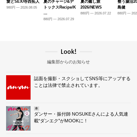
愛とSEX/寺西拓人
夏のチャージ&デ
夏の癒し旅
整う腸活20
トックスRecipe/K
2026/NEWS
島健
980円 — 2026.08.05
…
880円 — 2026.07.22
880円 — 202
880円 — 2026.07.29
Look!
編集部からのお知らせ
誌面を撮影・スクショしてSNS等にアップする
ことは法律で禁止されています。
本
ダンサー・振付師 NOSUKEさんによる人気連
載“ダンエク”がMOOKに！