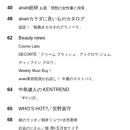
40
anan総研
お題「理想の女性像と現実」
49
ananカラダに良いものカタログ
認定！「粗挽きカカオのグラノーラ」
62
Beauty news
Cosme Labo
DECORTÉ「クリーム ブラッシュ、アイグロウ ジェム、
ディップイン グロウ」
Weekly Must Buy！
anan美容部員がお試し！ 今週のマストバイ。
64
中島健人の KENTREND
「#マジ卍」
65
WHO’S HOT?／宮野真守
68
紙のラジオ／朝井リョウ×古市憲寿
社会のじかん／堀 潤×五月女ケイ子