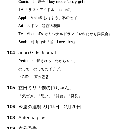
Comic 川 夏子『boy meets“crazy”girl』
TV 『ラストアイドル season2』
Appli MakeS-おはよう、私のセイ-
Art ルドン―秘密の花園
TV AbemaTV オリジナルドラマ『やれたかも委員会』
Book 村山由佳『噓 Love Lies』
104
anan Girls Journal
Perfume「新それってわからん！」
のっち「のっちのイチブ」
It GIRL 齊木遥香
105
益田ミリ「僕の姉ちゃん」
「気づき」「思い」「結論」「発見」
106
今週の運勢 2月14日～2月20日
108
Antenna plus
109
次号予告