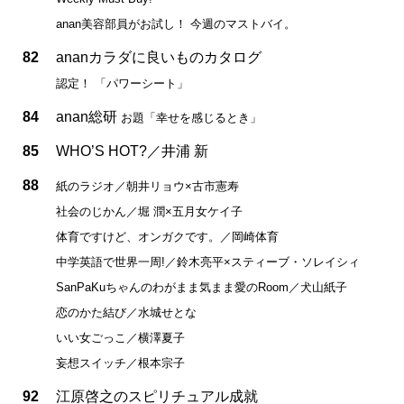
anan美容部員がお試し！ 今週のマストバイ。
82
ananカラダに良いものカタログ
認定！ 「パワーシート」
84
anan総研
お題「幸せを感じるとき」
85
WHO’S HOT?／井浦 新
88
紙のラジオ／朝井リョウ×古市憲寿
社会のじかん／堀 潤×五月女ケイ子
体育ですけど、オンガクです。／岡崎体育
中学英語で世界一周!／鈴木亮平×スティーブ・ソレイシィ
SanPaKuちゃんのわがまま気まま愛のRoom／犬山紙子
恋のかた結び／水城せとな
いい女ごっこ／横澤夏子
妄想スイッチ／根本宗子
92
江原啓之のスピリチュアル成就