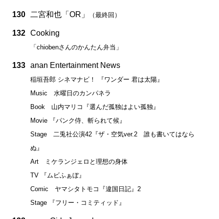
130
二宮和也「OR」
（最終回）
132
Cooking
「chiobenさんのかんたん弁当」
133
anan Entertainment News
稲垣吾郎 シネマナビ！ 『ワンダー 君は太陽』
Music 水曜日のカンパネラ
Book 山内マリコ『選んだ孤独はよい孤独』
Movie 『パンク侍、斬られて候』
Stage 二兎社公演42『ザ・空気ver.2 誰も書いてはなら
ぬ』
Art ミケランジェロと理想の身体
TV 『ムビふぁぼ』
Comic ヤマシタトモコ『違国日記』2
Stage 『フリー・コミティッド』