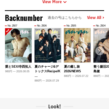
View More
Backnumber
View All
過去の号はこちらから
No. 2507
No. 2506
No. 2505
No. 2504
愛とSEX/寺西拓人
夏のチャージ&デ
夏の癒し旅
整う腸活20
トックスRecipe/K
2026/NEWS
島健
980円 — 2026.08.05
…
880円 — 2026.07.22
880円 — 202
880円 — 2026.07.29
Look!