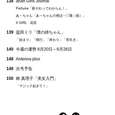
138
anan Girls Journal
Perfume「新それってわからん！」
あ～ちゃん「あ～ちゃんの発ぽ～♡最（仮）」
It GIRL 花音
139
益田ミリ「僕の姉ちゃん」
「始まり」「移行」「終わり」「長生き」
140
今週の運勢 6月20日～6月26日
148
Antenna plus
149
次号予告
150
林 真理子「美女入門」
「マジック起きて！」