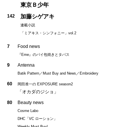
東京Ｂ少年
加藤シゲアキ
142
連載小説
「ミアキス・シンフォニー」vol.2
7
Food news
『Eme』のパイ包焼きとタパス
9
Antenna
Batik Pattern／Must Buy and News／Embroidery
60
岡田准一の EXPOSURE season2
「オカダのジショ」
80
Beauty news
Cosme Labo
DHC「VC ローション」
Weekly Must Buy!