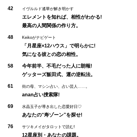
42
イヴルルド遙華が解き明かす
エレメントを知れば、相性がわかる!
最高の人間関係の作り方。
48
Keikoがナビゲート
「月星座×12ハウス」で明らかに!
気になる彼との恋の相性。
58
今年前半、不毛だった人に朗報!
ゲッターズ飯田式、運の逆転法。
61
街の母、マシン占い、占い芸人……。
anan占い捜索隊!
69
水晶玉子が導き出した恋愛好日♡
あなたの“寿ゾーン”を探せ!
76
サツキメイがタロットで読む!
12星座別・あなたの課題。