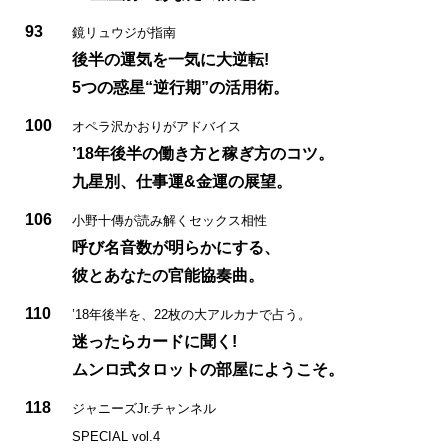
93
鏡リュウジが指南
後半の運気を一気に大逆転!
5つの惑星“逆行期”の活用術。
100
オペラ沢かおりがアドバイス
’18年後半の働き方と稼ぎ方のコツ。
九星別、仕事運&金運の展望。
106
小野十傳が読み解くセックス相性
呼び名音数が明らかにする、
彼とあなたの官能協奏曲。
110
’18年後半を、22枚の大アルカナで占う。
迷ったらカードに聞く!
ムンロ式タロットの部屋にようこそ。
118
ジャニーズJr.チャンネル
SPECIAL vol.4