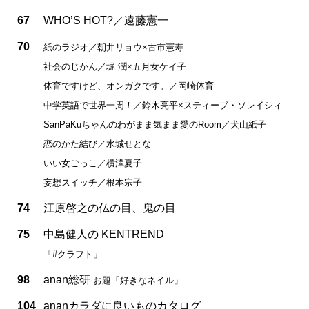
67
WHO’S HOT?／遠藤憲一
70
紙のラジオ／朝井リョウ×古市憲寿
社会のじかん／堀 潤×五月女ケイ子
体育ですけど、オンガクです。／岡崎体育
中学英語で世界一周！／鈴木亮平×スティーブ・ソレイシィ
SanPaKuちゃんのわがまま気まま愛のRoom／犬山紙子
恋のかた結び／水城せとな
いい女ごっこ／横澤夏子
妄想スイッチ／根本宗子
74
江原啓之の仏の目、鬼の目
75
中島健人の KENTREND
「#クラフト」
98
anan総研
お題「好きなネイル」
104
ananカラダに良いものカタログ