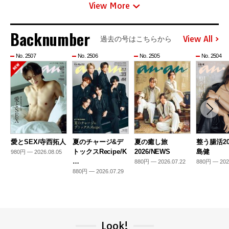
View More
Backnumber
View All
過去の号はこちらから
No. 2507
No. 2506
No. 2505
No. 2504
愛とSEX/寺西拓人
夏のチャージ&デ
夏の癒し旅
整う腸活20
トックスRecipe/K
2026/NEWS
島健
980円 — 2026.08.05
…
880円 — 2026.07.22
880円 — 202
880円 — 2026.07.29
Look!