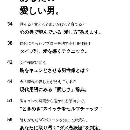
愛しい男。
34
見守る? 甘える? 追いかける? 育てる?
心の奥で望んでいる“愛し方”教えます。
38
自分に合ったアプローチ法で幸せを獲得！
タイプ別、愛を導くテクニック。
42
女性作家に聞く、
胸をキュンとさせる男性像とは？
44
今の時代の愛し方が見えてくる♡
現代用語にみる「愛しさ」辞典。
51
胸キュンの瞬間から惹かれる傾向まで。
“ときめき”スイッチをセルフチェック！
59
陥りがちなNGパターンを知って対策を。
あなたに取り憑く“ダメ恋妖怪”を判定。