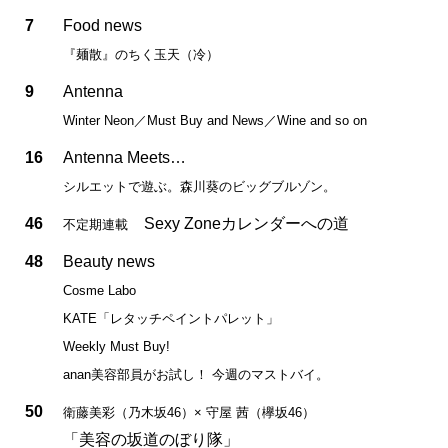
7
Food news
『麺散』のちく玉天（冷）
9
Antenna
Winter Neon／Must Buy and News／Wine and so on
16
Antenna Meets…
シルエットで遊ぶ。森川葵のビッグブルゾン。
46
Sexy Zoneカレンダーへの道
不定期連載
48
Beauty news
Cosme Labo
KATE「レタッチペイントパレット」
Weekly Must Buy!
anan美容部員がお試し！ 今週のマストバイ。
50
衛藤美彩（乃木坂46）× 守屋 茜（欅坂46）
「美容の坂道のぼり隊」