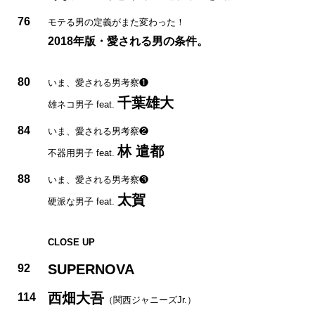
76
モテる男の定義がまた変わった！
2018年版・愛される男の条件。
80
いま、愛される男考察❶
千葉雄大
雄ネコ男子 feat.
84
いま、愛される男考察❷
林 遣都
不器用男子 feat.
88
いま、愛される男考察❸
太賀
硬派な男子 feat.
CLOSE UP
SUPERNOVA
92
西畑大吾
114
（関西ジャニーズJr.）