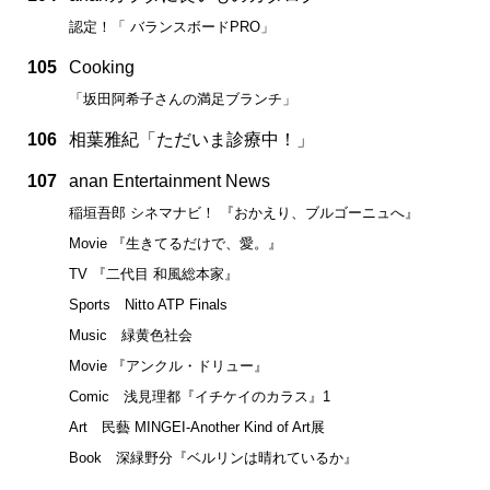
認定！「 バランスボードPRO」
105
Cooking
「坂田阿希子さんの満足ブランチ」
106
相葉雅紀「ただいま診療中！」
107
anan Entertainment News
稲垣吾郎 シネマナビ！ 『おかえり、ブルゴーニュへ』
Movie 『生きてるだけで、愛。』
TV 『二代目 和風総本家』
Sports Nitto ATP Finals
Music 緑黄色社会
Movie 『アンクル・ドリュー』
Comic 浅見理都『イチケイのカラス』1
Art 民藝 MINGEI-Another Kind of Art展
Book 深緑野分『ベルリンは晴れているか』