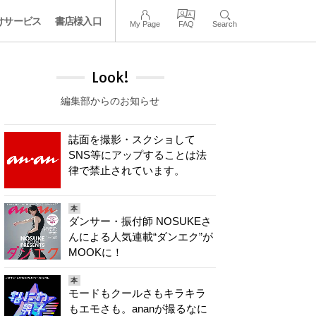
けサービス
書店様入口
My Page
FAQ
Search
Look!
編集部からのお知らせ
誌面を撮影・スクショして
SNS等にアップすることは法
律で禁止されています。
本
ダンサー・振付師 NOSUKEさ
んによる人気連載“ダンエク”が
MOOKに！
本
モードもクールさもキラキラ
もエモさも。ananが撮るなに