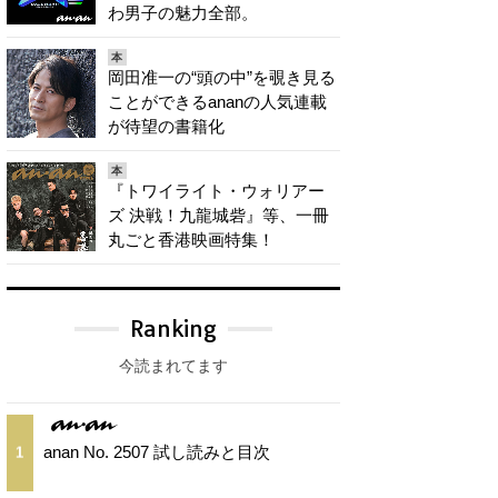
わ男子の魅力全部。
本
岡田准一の“頭の中”を覗き見る
ことができるananの人気連載
が待望の書籍化
本
『トワイライト・ウォリアー
ズ 決戦！九龍城砦』等、一冊
丸ごと香港映画特集！
Ranking
今読まれてます
anan No. 2507 試し読みと目次
1