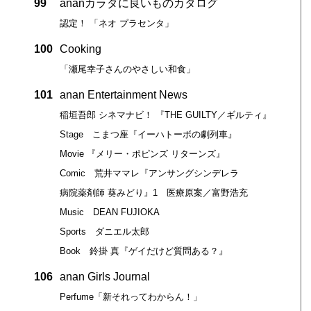
99
ananカラダに良いものカタログ
認定！ 「ネオ プラセンタ」
100
Cooking
「瀬尾幸子さんのやさしい和食」
101
anan Entertainment News
稲垣吾郎 シネマナビ！ 『THE GUILTY／ギルティ』
Stage こまつ座『イーハトーボの劇列車』
Movie 『メリー・ポピンズ リターンズ』
Comic 荒井ママレ『アンサングシンデレラ
病院薬剤師 葵みどり』1 医療原案／富野浩充
Music DEAN FUJIOKA
Sports ダニエル太郎
Book 鈴掛 真『ゲイだけど質問ある？』
106
anan Girls Journal
Perfume「新それってわからん！」