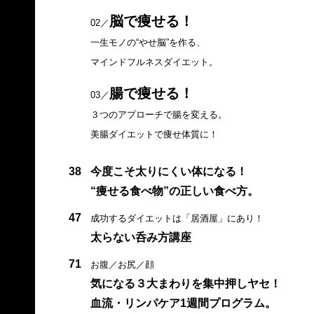
脳で痩せる！
02／
一生モノの“やせ脳”を作る、
マインドフルネスダイエット。
腸で痩せる！
03／
３つのアプローチで腸を変える。
美腸ダイエットで痩せ体質に！
38
今度こそ太りにくい体になる！
“痩せる食べ物”の正しい食べ方。
47
成功するダイエットは「居酒屋」にあり！
太らない呑み方講座
71
お腹／お尻／顔
気になる３大まわりを集中押しヤセ！
血流・リンパケア1週間プログラム。