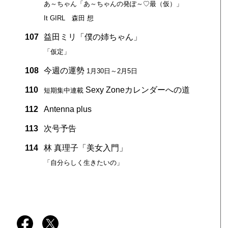
あ～ちゃん「あ～ちゃんの発ぽ～♡最（仮）」
It GIRL 森田 想
107
益田ミリ「僕の姉ちゃん」
「仮定」
108
今週の運勢
1月30日～2月5日
110
Sexy Zoneカレンダーへの道
短期集中連載
112
Antenna plus
113
次号予告
114
林 真理子「美女入門」
「自分らしく生きたいの」