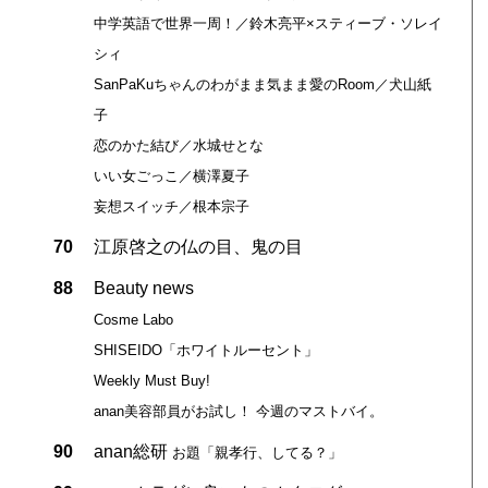
中学英語で世界一周！／鈴木亮平×スティーブ・ソレイ
シィ
SanPaKuちゃんのわがまま気まま愛のRoom／犬山紙
子
恋のかた結び／水城せとな
いい女ごっこ／横澤夏子
妄想スイッチ／根本宗子
70
江原啓之の仏の目、鬼の目
88
Beauty news
Cosme Labo
SHISEIDO「ホワイトルーセント」
Weekly Must Buy!
anan美容部員がお試し！ 今週のマストバイ。
90
anan総研
お題「親孝行、してる？」