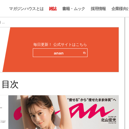
マガジンハウスとは
雑誌
書籍・ムック
採用情報
企業様向
目 …
毎日更新！ 公式サイトはこちら
anan
みと目次