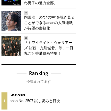
わ男子の魅力全部。
本
岡田准一の“頭の中”を覗き見る
ことができるananの人気連載
が待望の書籍化
本
『トワイライト・ウォリアー
ズ 決戦！九龍城砦』等、一冊
丸ごと香港映画特集！
Ranking
今読まれてます
anan No. 2507 試し読みと目次
1