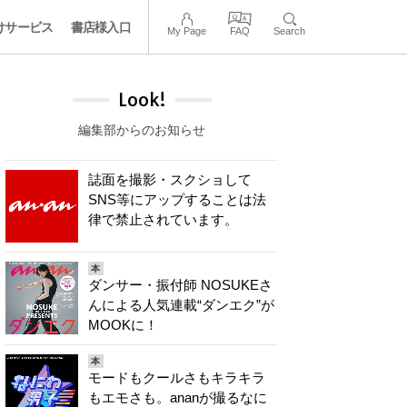
けサービス
書店様入口
My Page
FAQ
Search
Look!
編集部からのお知らせ
誌面を撮影・スクショして
SNS等にアップすることは法
律で禁止されています。
本
ダンサー・振付師 NOSUKEさ
んによる人気連載“ダンエク”が
MOOKに！
本
モードもクールさもキラキラ
もエモさも。ananが撮るなに