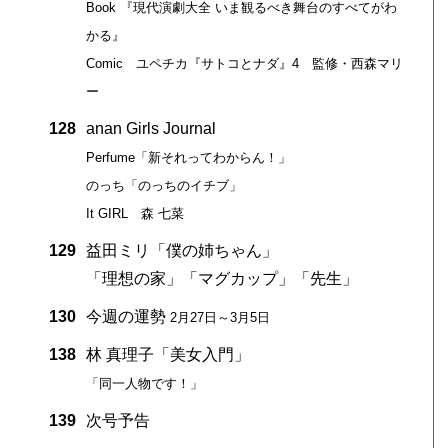
Book 『現代演劇大全 いま観るべき舞台のすべてがわ
かる』
Comic ユペチカ『サトコとナダ』4 監修・西森マリ
ー
128
anan Girls Journal
Perfume「新それってわからん！」
のっち「のっちのイチブ」
It GIRL 森 七菜
129
益田ミリ「僕の姉ちゃん」
「理想の家」「マグカップ」「先生」
130
今週の運勢
2月27日～3月5日
138
林 真理子「美女入門」
「同一人物です！」
139
次号予告