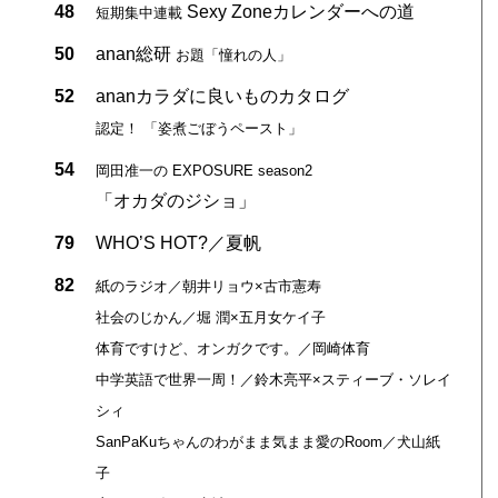
48
Sexy Zoneカレンダーへの道
短期集中連載
50
anan総研
お題「憧れの人」
52
ananカラダに良いものカタログ
認定！ 「姿煮ごぼうペースト」
54
岡田准一の EXPOSURE season2
「オカダのジショ」
79
WHO’S HOT?／夏帆
82
紙のラジオ／朝井リョウ×古市憲寿
社会のじかん／堀 潤×五月女ケイ子
体育ですけど、オンガクです。／岡崎体育
中学英語で世界一周！／鈴木亮平×スティーブ・ソレイ
シィ
SanPaKuちゃんのわがまま気まま愛のRoom／犬山紙
子