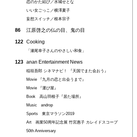
恋のかた結び／水城せとな
いい女ごっこ／横澤夏子
妄想スイッチ／根本宗子
86
江原啓之の仏の目、鬼の目
122
Cooking
「瀬尾幸子さんのやさしい和食」
123
anan Entertainment News
稲垣吾郎 シネマナビ！ 『天国でまた会おう』
Movie 『九月の恋と出会うまで』
Movie 『運び屋』
Book 高山羽根子『居た場所』
Music androp
Sports 東京マラソン2019
Art 画業50周年記念展 竹宮惠子 カレイドスコープ
50th Anniversary