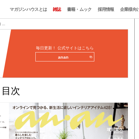
マガジンハウスとは
雑誌
書籍・ムック
採用情報
企業様向
目 …
毎日更新！ 公式サイトはこちら
anan
みと目次