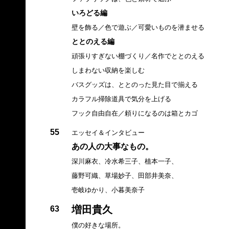
いろどる編
壁を飾る／色で遊ぶ／可愛いものを潜ませる
ととのえる編
頑張りすぎない棚づくり／名作でととのえる
しまわない収納を楽しむ
バスグッズは、ととのった見た目で揃える
カラフル掃除道具で気分を上げる
フック自由自在／頼りになるのは箱とカゴ
55
エッセイ＆インタビュー
あの人の大事なもの。
深川麻衣、冷水希三子、植本一子、
藤野可織、草場妙子、田部井美奈、
壱岐ゆかり、小暮美奈子
増田貴久
63
僕の好きな場所。