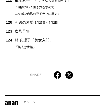
112
柚木麻子「ドラマななめ読み！」
「納得のいく生き方を求めて。
ニッポン自己啓発ドラマの歴史」
120
今週の運勢
3月27日～4月2日
123
次号予告
124
林 真理子「美女入門」
「美人は骨格」
SHARE
anan
アンアン