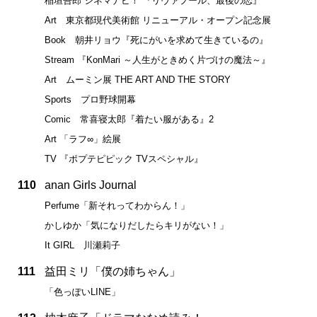
稲垣吾郎 シネマナビ！ 『リヴァプール、最後の恋』
Art 東京都現代美術館 リニューアル・オープン記念展
Book 朝井リョウ『死にがいを求めて生きているの』
Stream 『KonMari ～人生がときめく片づけの魔法～』
Art ムーミン展 THE ART AND THE STORY
Sports プロ野球開幕
Comic 常喜寝太郎『着たい服がある』2
Art 「ラフ∞」絵展
TV 『ポプテピピック TVスペシャル』
110
anan Girls Journal
Perfume「新それってわからん！」
かしゆか「気になりだしたらキリがない！」
It GIRL 川瀬莉子
111
益田ミリ「僕の姉ちゃん」
「色っぽいLINE」