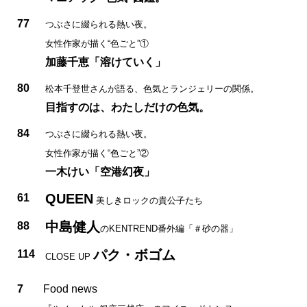
77
つぶさに綴られる熱い夜。
女性作家が描く“色ごと”①
加藤千恵「溶けていく」
80
松本千登世さんが語る、色気とランジェリーの関係。
目指すのは、わたしだけの色気。
84
つぶさに綴られる熱い夜。
女性作家が描く“色ごと”②
一木けい「空港幻夜」
QUEEN
61
美しきロックの貴公子たち
中島健人
88
のKENTREND番外編
「＃砂の器」
パク・ボゴム
114
CLOSE UP
7
Food news