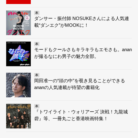
本
ダンサー・振付師 NOSUKEさんによる人気連
載“ダンエク”がMOOKに！
本
モードもクールさもキラキラもエモさも。anan
が撮るなにわ男子の魅力全部。
本
岡田准一の“頭の中”を覗き見ることができる
ananの人気連載が待望の書籍化
本
『トワイライト・ウォリアーズ 決戦！九龍城
砦』等、一冊丸ごと香港映画特集！