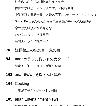
社会のじかん／堀 潤×五月女ケイ子
体育ですけど、オンガクです。／岡崎体育
中学英語で世界一周！／鈴木亮平×スティーブ・ソレイシィ
SanPaKuちゃんのわがまま気まま愛のRoom／犬山紙子
恋のかた結び／水城せとな
いい女ごっこ／横澤夏子
妄想スイッチ／根本宗子
76
江原啓之の仏の目、鬼の目
94
ananカラダに良いものカタログ
認定！ 「REBIRTH くず餅乳酸菌」
103
anan春のおそ松さん回覧板
104
Cooking
「瀬尾幸子さんのやさしい和食」
105
anan Entertainment News