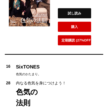
試し読み
購入
定期購読 (27%OFF)
SixTONES
16
色気のかたまり。
28
内なる色気を身につけよう！
色気の
法則