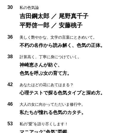
30
私の色気論
吉田鋼太郎 ／ 尾野真千子
平野啓一郎 ／ 安藤桃子
36
美しく艶やかな、文学の言葉にときめいて。
不朽の名作から読み解く、色気の正体。
38
計算高く、丁寧に身につけていく。
神崎恵さんが紡ぐ、
色気を呼ぶ女の育て方。
42
あなたはどの花にあてはまる？
心理テストで探る色気タイプと深め方。
46
大人の女に向かってただいま修行中。
私たちが憧れる色気のカタチ。
53
私の“愛”を語り尽くします！
マニアック“色気”図鑑。