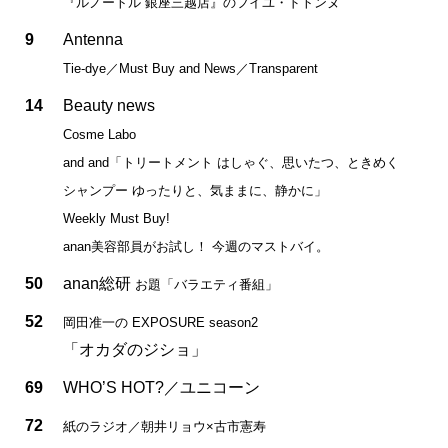
『ルノートル 銀座三越店』のフイユ・ドトンヌ
9
Antenna
Tie-dye／Must Buy and News／Transparent
14
Beauty news
Cosme Labo
and and「トリートメント はしゃぐ、思いたつ、ときめく
シャンプー ゆったりと、気ままに、静かに」
Weekly Must Buy!
anan美容部員がお試し！ 今週のマストバイ。
50
anan総研
お題「バラエティ番組」
52
岡田准一の EXPOSURE season2
「オカダのジショ」
69
WHO’S HOT?／ユニコーン
72
紙のラジオ／朝井リョウ×古市憲寿