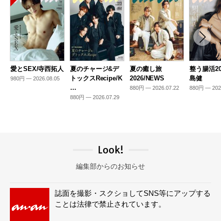
愛とSEX/寺西拓人
夏のチャージ&デ
夏の癒し旅
整う腸活20
トックスRecipe/K
2026/NEWS
島健
980円 — 2026.08.05
…
880円 — 2026.07.22
880円 — 202
880円 — 2026.07.29
Look!
編集部からのお知らせ
誌面を撮影・スクショしてSNS等にアップする
ことは法律で禁止されています。