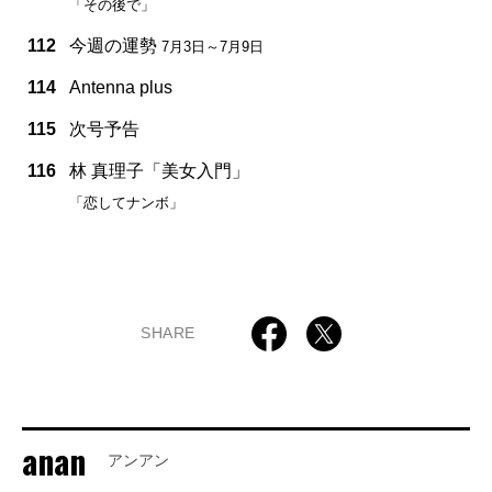
「その後で」
112
今週の運勢
7月3日～7月9日
114
Antenna plus
115
次号予告
116
林 真理子「美女入門」
「恋してナンボ」
SHARE
anan
アンアン