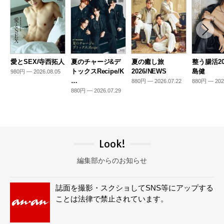
愛とSEX/寺西拓人
夏のチャージ&デ
夏の癒し旅
整う腸活20
トックスRecipe/K
2026/NEWS
島健
980円 — 2026.08.05
…
880円 — 2026.07.22
880円 — 202
880円 — 2026.07.29
Look!
編集部からのお知らせ
誌面を撮影・スクショしてSNS等にアップする
ことは法律で禁止されています。