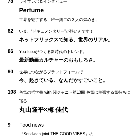
78
ライブレポ＆インタビュー
Perfume
世界を魅了する、唯一無二の３人の煌めき。
82
いま、“ドキュメンタリー”が熱いんです！
ネットフリックスで知る、世界のリアル。
86
YouTubeがつくる新時代のトレンド。
最新動画カルチャーのおもしろさ。
90
世界につながるプラットフォームで
今、起きている、なんだかすごいこと。
108
色気の哲学書 with 関ジャニ∞ 第13回 色気は主張する気持ちに
宿る
丸山隆平×梅 佳代
9
Food news
『Sandwich joint THE GOOD VIBES』の