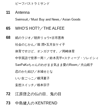
ビーフパストラミサンド
11
Antenna
Swimsuit／Must Buy and News／Asian Goods
65
WHO’S HOT?／THE ALFEE
68
紙のラジオ／朝井リョウ×古市憲寿
社会のじかん／堀 潤×五月女ケイ子
体育ですけど、オンガクです。／岡崎体育
中学英語で世界一周！／鈴木亮平×スティーブ・ソレイシィ
SanPaKuちゃんのわがまま気まま愛のRoom／犬山紙子
恋のかた結び／水城せとな
いい女ごっこ／横澤夏子
妄想スイッチ／根本宗子
72
江原啓之の仏の目、鬼の目
73
中島健人の KENTREND