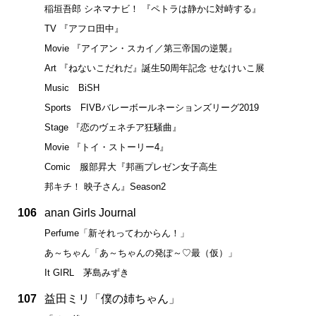
稲垣吾郎 シネマナビ！ 『ペトラは静かに対峙する』
TV 『アフロ田中』
Movie 『アイアン・スカイ／第三帝国の逆襲』
Art 『ねないこだれだ』誕生50周年記念 せなけいこ展
Music BiSH
Sports FIVBバレーボールネーションズリーグ2019
Stage 『恋のヴェネチア狂騒曲』
Movie 『トイ・ストーリー4』
Comic 服部昇大『邦画プレゼン女子高生
邦キチ！ 映子さん』Season2
106
anan Girls Journal
Perfume「新それってわからん！」
あ～ちゃん「あ～ちゃんの発ぽ～♡最（仮）」
It GIRL 茅島みずき
107
益田ミリ「僕の姉ちゃん」