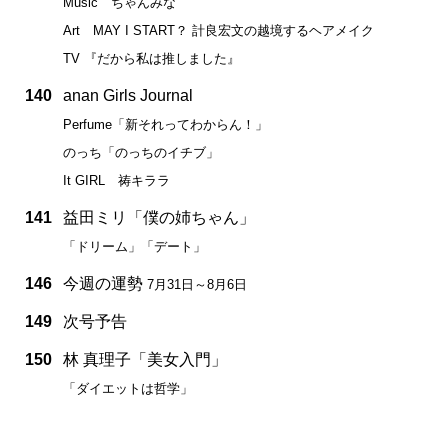
Music ちゃんみな
Art MAY I START？ 計良宏文の越境するヘアメイク
TV 『だから私は推しました』
140
anan Girls Journal
Perfume「新それってわからん！」
のっち「のっちのイチブ」
It GIRL 祷キララ
141
益田ミリ「僕の姉ちゃん」
「ドリーム」「デート」
146
今週の運勢
7月31日～8月6日
149
次号予告
150
林 真理子「美女入門」
「ダイエットは哲学」