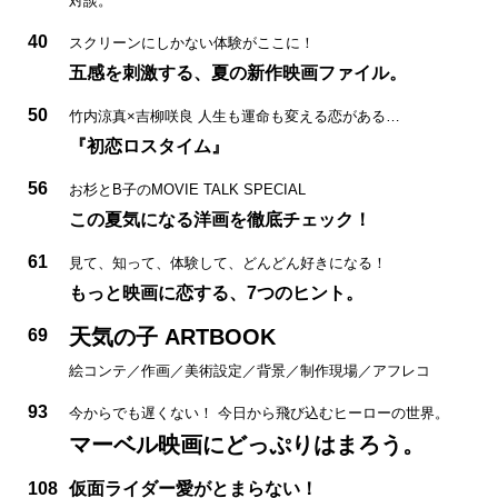
対談。
40
スクリーンにしかない体験がここに！
五感を刺激する、夏の新作映画ファイル。
50
竹内涼真×吉柳咲良 人生も運命も変える恋がある…
『初恋ロスタイム』
56
お杉とB子のMOVIE TALK SPECIAL
この夏気になる洋画を徹底チェック！
61
見て、知って、体験して、どんどん好きになる！
もっと映画に恋する、7つのヒント。
天気の子 ARTBOOK
69
絵コンテ／作画／美術設定／背景／制作現場／アフレコ
93
今からでも遅くない！ 今日から飛び込むヒーローの世界。
マーベル映画にどっぷりはまろう。
108
仮面ライダー愛がとまらない！