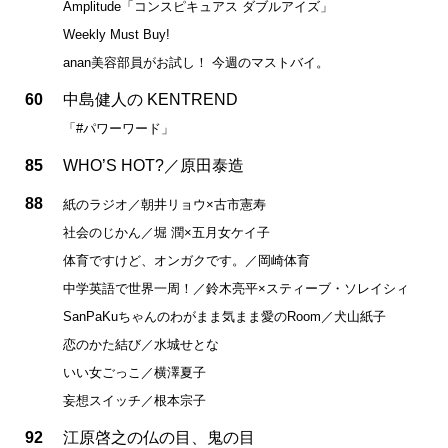
Amplitude「コンスピキュアス ダブルアイズ」
Weekly Must Buy!
anan美容部員がお試し！ 今週のマストバイ。
60
中島健人の KENTREND
「#パワーワード」
85
WHO’S HOT?／原田泰造
88
紙のラジオ／朝井リョウ×古市憲寿
社会のじかん／堀 潤×五月女ケイ子
体育ですけど、オンガクです。／岡崎体育
中学英語で世界一周！／鈴木亮平×スティーブ・ソレイシィ
SanPaKuちゃんのわがまま気まま愛のRoom／犬山紙子
恋のかた結び／水城せとな
いい女ごっこ／横澤夏子
妄想スイッチ／根本宗子
92
江原啓之の仏の目、鬼の目