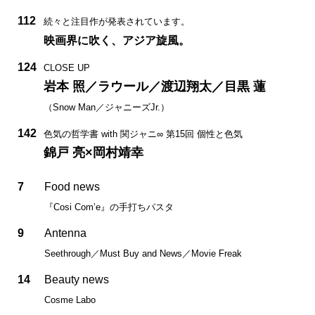
112
続々と注目作が発表されています。
映画界に吹く、アジア旋風。
124
CLOSE UP
岩本 照／ラウール／渡辺翔太／目黒 蓮
（Snow Man／ジャニーズJr.）
142
色気の哲学書 with 関ジャニ∞ 第15回 個性と色気
錦戸 亮×岡村靖幸
7
Food news
『Cosi Com’e』の手打ちパスタ
9
Antenna
Seethrough／Must Buy and News／Movie Freak
14
Beauty news
Cosme Labo