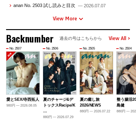
anan No. 2503 試し読みと目次
— 2026.07.07
View More
Backnumber
View All
過去の号はこちらから
No. 2507
No. 2506
No. 2505
No. 2504
愛とSEX/寺西拓人
夏のチャージ&デ
夏の癒し旅
整う腸活20
トックスRecipe/K
2026/NEWS
島健
980円 — 2026.08.05
…
880円 — 2026.07.22
880円 — 202
880円 — 2026.07.29