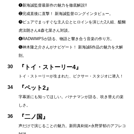
❶新海誠監督最新作の魅力を徹底解説!!
❷完成直後に直撃！ 新海誠監督ロングインタビュー。
❸ピュアでまっすぐな主人公とヒロインを演じた2人組、醍醐
虎汰朗さん&森七菜さん対談。
❹RADWIMPSが語る、物語と響き合う音楽の作り方。
❺神木隆之介さんがナビゲート！ 新海誠6作品の魅力を大解
剖。
『トイ・ストーリー4』
30
トイ・ストーリーが生まれた、ピクサー・スタジオに潜入！
『ペット2』
34
字幕派にも知ってほしい。バナナマンが語る、吹き替えの楽
しさ。
『二ノ国』
36
声だけで演じることの魅力。新田真剣佑×永野芽郁のアフレコ