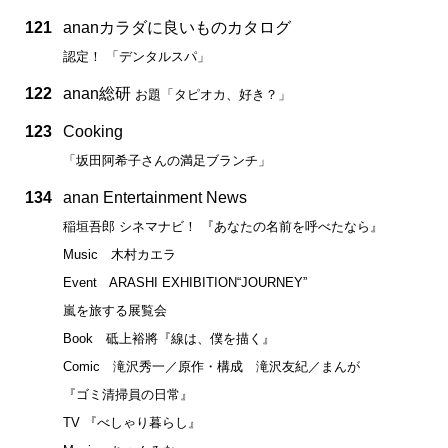
121
ananカラダに良いものカタログ
認定！ 「デンタルスパ」
122
anan総研
お題「タピオカ、好き？」
123
Cooking
「坂田阿希子さんの満足ブランチ」
134
anan Entertainment News
稲垣吾郎 シネマナビ！ 『あなたの名前を呼べたなら』
Music 木村カエラ
Event ARASHI EXHIBITION“JOURNEY”
嵐を旅する展覧会
Book 砥上裕將『線は、僕を描く』
Comic 滝沢秀一／原作・構成 滝沢友紀／まんが
『ゴミ清掃員の日常』
TV 『べしゃり暮らし』