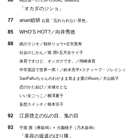
岡田准一の EXPOSURE season2
「オカダのジショ」
77
anan総研
お題「忘れられない景色」
85
WHO’S HOT?／向井秀徳
88
紙のラジオ／朝井リョウ×古市憲寿
社会のじかん／堀 潤×五月女ケイ子
体育ですけど、オンガクです。／岡崎体育
中学英語で世界一周！／鈴木亮平×スティーブ・ソレイシィ
SanPaKuちゃんのわがまま気まま愛のRoom／犬山紙子
恋のかた結び／水城せとな
いい女ごっこ／横澤夏子
妄想スイッチ／根本宗子
92
江原啓之の仏の目、鬼の目
93
守屋 茜（欅坂46）× 大園桃子（乃木坂46）
「美容の坂道のぼり隊」