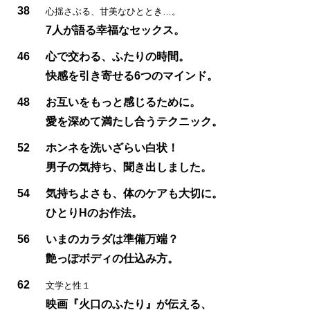
38
心揺さぶる、甘美なひととき…。
7人が語る幸福なセックス。
46
心で交わる、ふたりの時間。
快感を引き寄せる6つのマインド。
48
お互いをもっと感じるために。
愛を深めて満たし合うテクニック。
52
ホンネを洗いざらい白状！
男子の気持ち、聞き出しました。
54
気持ちよさも、体のケアも大切に。
ひとりHのお作法。
56
いまのカラダは準備万端？
艶っぽボディの仕込み方。
62
文学と性１
映画『火口のふたり』が伝える、