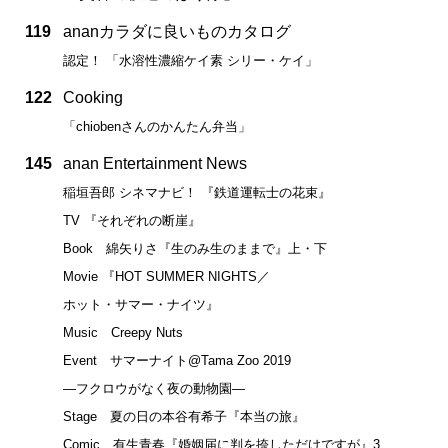
119
ananカラダに良いものカタログ
認定！ 「水溶性濃縮ケイ素 シリー・ケイ」
122
Cooking
「chiobenさんのかんたん弁当」
145
anan Entertainment News
稲垣吾郎 シネマナビ！ 『鉄道運転士の花束』
TV 『それぞれの断崖』
Book 綿矢りさ『生のみ生のままで』上・下
Movie 『HOT SUMMER NIGHTS／
ホット・サマー・ナイツ』
Music Creepy Nuts
Event サマーナイト@Tama Zoo 2019
―フクロウがなく夜の動物園―
Stage 夏の日の本谷有希子『本当の旅』
Comic 有生青春『婚姻届に判を捺しただけですが』3