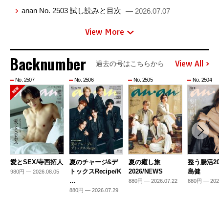
anan No. 2503 試し読みと目次
— 2026.07.07
View More
Backnumber
View All
過去の号はこちらから
No. 2507
No. 2506
No. 2505
No. 2504
愛とSEX/寺西拓人
夏のチャージ&デ
夏の癒し旅
整う腸活20
トックスRecipe/K
2026/NEWS
島健
980円 — 2026.08.05
…
880円 — 2026.07.22
880円 — 202
880円 — 2026.07.29