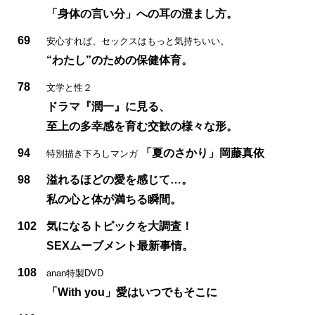
「身体の言い分」への耳の澄まし方。
69
安心すれば、セックスはもっと気持ちいい。
“わたし”のための保健体育。
78
文学と性２
ドラマ『潤一』に見る、
至上の多幸感を育む交歓の様々な形。
94
「夏のさかり」岡藤真依
特別描き下ろしマンガ
98
溢れるほどの愛を感じて…。
私の心と体が満ちる瞬間。
102
気になるトピックを大調査！
SEXムーブメント最新事情。
108
anan特製DVD
「With you」愛はいつでもそこに