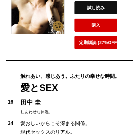
試し読み
購入
定期購読 (27%OFF)
触れあい、感じあう。ふたりの幸せな時間。
愛とSEX
田中 圭
16
しあわせな体温。
34
愛おしいからこそ深まる関係。
現代セックスのリアル。