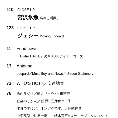
110
CLOSE UP
宮沢氷魚
高鳴る瞬間。
123
CLOSE UP
ジェシー
Moving Forward.
11
Food news
『Bistro HiNGE』の￥3,800ディナーコース
13
Antenna
Leopard／Must Buy and News／Unique Stationery
73
WHO’S HOT?／安達祐実
76
紙のラジオ／朝井リョウ×古市憲寿
社会のじかん／堀 潤×五月女ケイ子
体育ですけど、オンガクです。／岡崎体育
中学英語で世界一周！／鈴木亮平×スティーブ・ソレイシィ