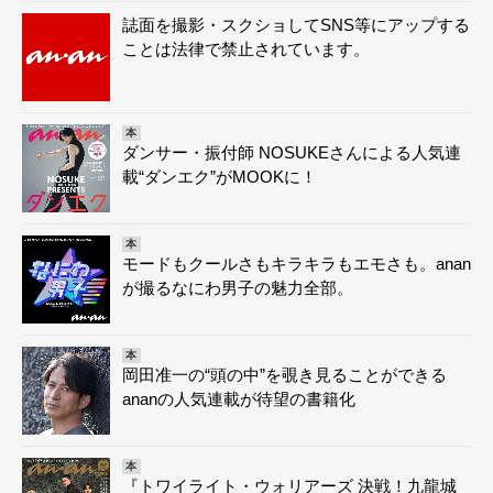
誌面を撮影・スクショしてSNS等にアップする
ことは法律で禁止されています。
本
ダンサー・振付師 NOSUKEさんによる人気連
載“ダンエク”がMOOKに！
本
モードもクールさもキラキラもエモさも。anan
が撮るなにわ男子の魅力全部。
本
岡田准一の“頭の中”を覗き見ることができる
ananの人気連載が待望の書籍化
本
『トワイライト・ウォリアーズ 決戦！九龍城