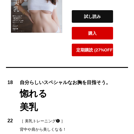
試し読み
購入
定期購読 (27%OFF)
18
自分らしいスペシャルなお胸を目指そう。
惚れる
美乳
22
［ 美乳トレーニング❶ ］
背中や肩から美しくなる！