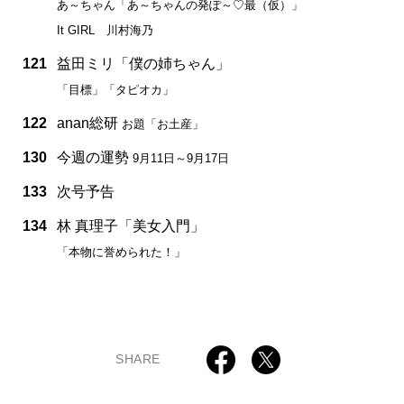
あ～ちゃん「あ～ちゃんの発ぽ～♡最（仮）」
It GIRL 川村海乃
121
益田ミリ「僕の姉ちゃん」
「目標」「タピオカ」
122
anan総研
お題「お土産」
130
今週の運勢
9月11日～9月17日
133
次号予告
134
林 真理子「美女入門」
「本物に誉められた！」
SHARE