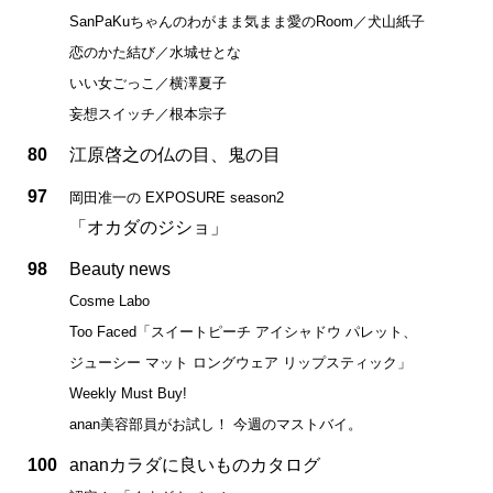
SanPaKuちゃんのわがまま気まま愛のRoom／犬山紙子
恋のかた結び／水城せとな
いい女ごっこ／横澤夏子
妄想スイッチ／根本宗子
80
江原啓之の仏の目、鬼の目
97
岡田准一の EXPOSURE season2
「オカダのジショ」
98
Beauty news
Cosme Labo
Too Faced「スイートピーチ アイシャドウ パレット、
ジューシー マット ロングウェア リップスティック」
Weekly Must Buy!
anan美容部員がお試し！ 今週のマストバイ。
100
ananカラダに良いものカタログ