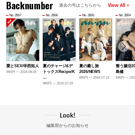
Backnumber
View All
過去の号はこちらから
No. 2507
No. 2506
No. 2505
No. 2504
愛とSEX/寺西拓人
夏のチャージ&デ
夏の癒し旅
整う腸活20
トックスRecipe/K
2026/NEWS
島健
980円 — 2026.08.05
…
880円 — 2026.07.22
880円 — 202
880円 — 2026.07.29
Look!
編集部からのお知らせ