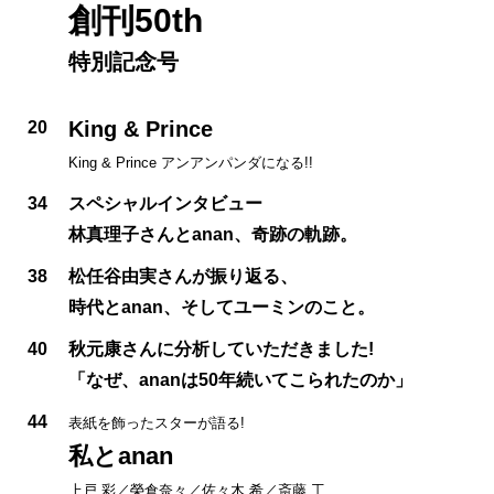
創刊50th
特別記念号
King & Prince
20
King & Prince アンアンパンダになる!!
34
スペシャルインタビュー
林真理子さんとanan、奇跡の軌跡。
38
松任谷由実さんが振り返る、
時代とanan、そしてユーミンのこと。
40
秋元康さんに分析していただきました!
「なぜ、ananは50年続いてこられたのか」
44
表紙を飾ったスターが語る!
私とanan
上戸 彩／榮倉奈々／佐々木 希／斎藤 工