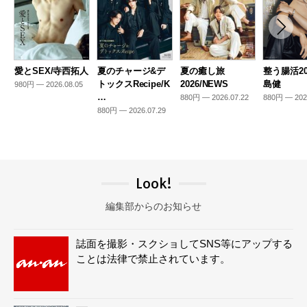
愛とSEX/寺西拓人
夏のチャージ&デ
夏の癒し旅
整う腸活20
トックスRecipe/K
2026/NEWS
島健
980円 — 2026.08.05
…
880円 — 2026.07.22
880円 — 202
880円 — 2026.07.29
Look!
編集部からのお知らせ
誌面を撮影・スクショしてSNS等にアップする
ことは法律で禁止されています。