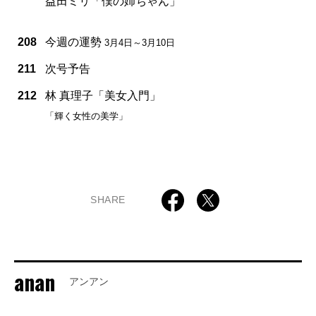
益田ミリ「僕の姉ちゃん」
208
今週の運勢
3月4日～3月10日
211
次号予告
212
林 真理子「美女入門」
「輝く女性の美学」
SHARE
anan
アンアン