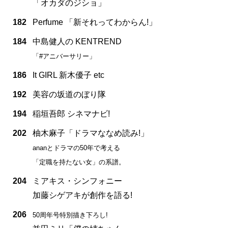
「オカダのジショ」
182
Perfume 「新それってわからん!」
184
中島健人の KENTREND
「#アニバーサリー」
186
It GIRL 新木優子 etc
192
美容の坂道のぼり隊
194
稲垣吾郎 シネマナビ!
202
柚木麻子「ドラマななめ読み!」
ananとドラマの50年で考える
「定職を持たない女」の系譜。
204
ミアキス・シンフォニー
加藤シゲアキが創作を語る!
206
50周年号特別描き下ろし!