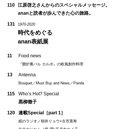
110
江原啓之さんからのスペシャルメッセージ。
ananと読者が歩んできた心の旅路。
131
1970-2020
時代をめぐる
anan表紙展
11
Food news
『囲炉裏バル カルボ』の欧風創作料理
13
Antenna
Bouquet／Must Buy and News／Panda
115
Who’s Hot? Special
黒柳徹子
120
連載Special［part 1］
紙のラジオ／朝井リョウ×古市憲寿