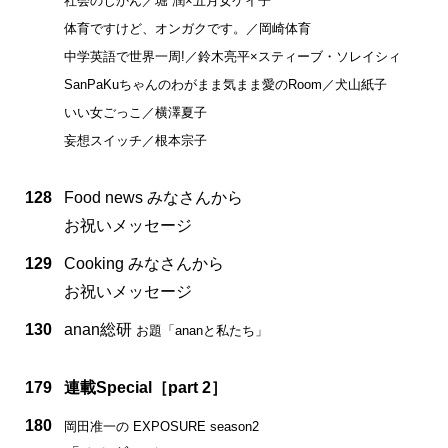
社会のじかん／堀 潤×五月女ケイ子
体育ですけど、オンガクです。／岡崎体育
中学英語で世界一周!／鈴木亮平×スティーブ・ソレイシィ
SanPaKuちゃんのわがまま気まま愛のRoom／犬山紙子
いい女ごっこ／横澤夏子
妄想スイッチ／根本宗子
128
Food news みなさんから
お祝いメッセージ
129
Cooking みなさんから
お祝いメッセージ
130
anan総研
お題「ananと私たち」
179
連載Special［part 2］
180
岡田准一の EXPOSURE season2