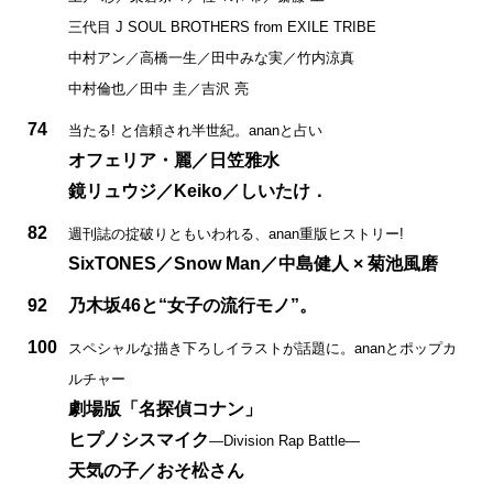
三代目 J SOUL BROTHERS from EXILE TRIBE
中村アン／高橋一生／田中みな実／竹内涼真
中村倫也／田中 圭／吉沢 亮
74
当たる! と信頼され半世紀。ananと占い
オフェリア・麗／日笠雅水
鏡リュウジ／Keiko／しいたけ．
82
週刊誌の掟破りともいわれる、anan重版ヒストリー!
SixTONES／Snow Man／中島健人 × 菊池風磨
92
乃木坂46と“女子の流行モノ”。
100
スペシャルな描き下ろしイラストが話題に。ananとポップカ
ルチャー
劇場版「名探偵コナン」
ヒプノシスマイク
―Division Rap Battle―
天気の子／おそ松さん