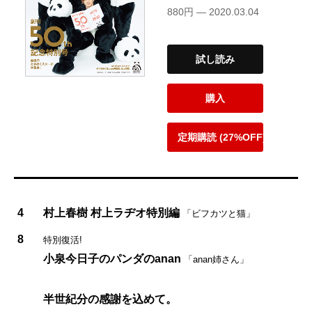
880円 — 2020.03.04
試し読み
購入
定期購読 (27%OFF)
4
村上春樹 村上ラヂオ特別編
「ビフカツと猫」
8
特別復活!
小泉今日子のパンダのanan
「anan姉さん」
半世紀分の感謝を込めて。