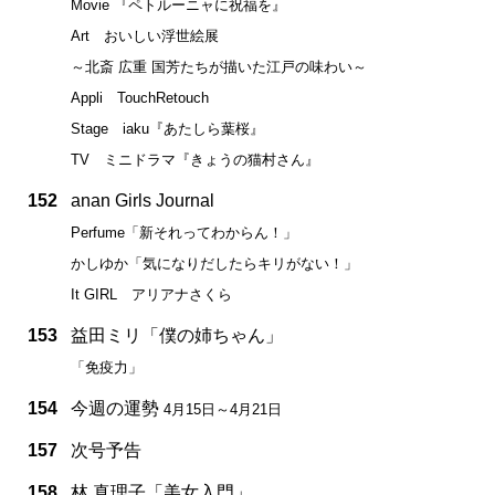
Movie 『ペトルーニャに祝福を』
Art おいしい浮世絵展
～北斎 広重 国芳たちが描いた江戸の味わい～
Appli TouchRetouch
Stage iaku『あたしら葉桜』
TV ミニドラマ『きょうの猫村さん』
152
anan Girls Journal
Perfume「新それってわからん！」
かしゆか「気になりだしたらキリがない！」
It GIRL アリアナさくら
153
益田ミリ「僕の姉ちゃん」
「免疫力」
154
今週の運勢
4月15日～4月21日
157
次号予告
158
林 真理子「美女入門」