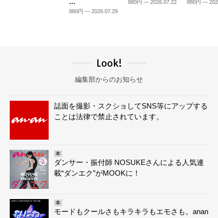
…
880円 — 2026.07.22
880円 — 202
880円 — 2026.07.29
Look!
編集部からのお知らせ
誌面を撮影・スクショしてSNS等にアップする
ことは法律で禁止されています。
本
ダンサー・振付師 NOSUKEさんによる人気連
載“ダンエク”がMOOKに！
本
モードもクールさもキラキラもエモさも。anan