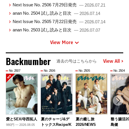
Next Issue No. 2506 7月29日発売
— 2026.07.21
anan No. 2504 試し読みと目次
— 2026.07.14
Next Issue No. 2505 7月22日発売
— 2026.07.14
anan No. 2503 試し読みと目次
— 2026.07.07
View More
Backnumber
View All
過去の号はこちらから
No. 2507
No. 2506
No. 2505
No. 2504
愛とSEX/寺西拓人
夏のチャージ&デ
夏の癒し旅
整う腸活20
トックスRecipe/K
2026/NEWS
島健
980円 — 2026.08.05