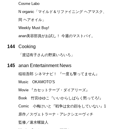
Cosme Labo
N organic「マイルド＆リファイニング ヘアマスク、
同 ヘアオイル」
Weekly Must Buy!
anan美容部員がお試し！ 今週のマストバイ。
144
Cooking
「渡辺有子さんの野菜いろいろ」
145
anan Entertainment News
稲垣吾郎 シネマナビ！ 『一度も撃ってません』
Music OKAMOTO’S
Movie 『カセットテープ・ダイアリーズ』
Book 竹宮ゆゆこ『いいからしばらく黙ってろ!』
Comic 小梅けいと『戦争は女の顔をしていない』1
原作／スヴェトラーナ・アレクシエーヴィチ
監修／速水螺旋人