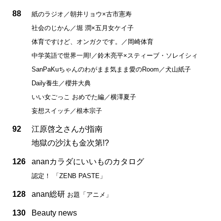
88
紙のラジオ／朝井リョウ×古市憲寿
社会のじかん／堀 潤×五月女ケイ子
体育ですけど、オンガクです。／岡崎体育
中学英語で世界一周!／鈴木亮平×スティーブ・ソレイシィ
SanPaKuちゃんのわがまま気まま愛のRoom／犬山紙子
Daily養生／櫻井大典
いい女ごっこ おめでた編／横澤夏子
妄想スイッチ／根本宗子
92
江原啓之さんが指南
地獄の沙汰も金次第!?
126
ananカラダにいいものカタログ
認定！ 「ZENB PASTE」
128
anan総研
お題「アニメ」
130
Beauty news