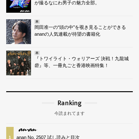
が撮るなにわ男子の魅力全部。
本
岡田准一の“頭の中”を覗き見ることができる
ananの人気連載が待望の書籍化
本
『トワイライト・ウォリアーズ 決戦！九龍城
砦』等、一冊丸ごと香港映画特集！
Ranking
今読まれてます
anan No. 2507 試し読みと目次
1