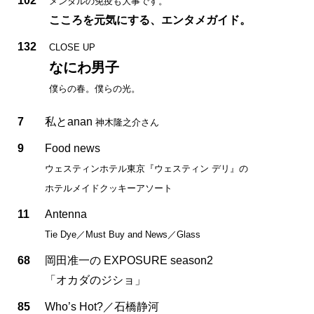
102
メンタルの免疫も大事です。
こころを元気にする、エンタメガイド。
132
CLOSE UP
なにわ男子
僕らの春。僕らの光。
7
私とanan
神木隆之介さん
9
Food news
ウェスティンホテル東京『ウェスティン デリ』の
ホテルメイドクッキーアソート
11
Antenna
Tie Dye／Must Buy and News／Glass
68
岡田准一の EXPOSURE season2
「オカダのジショ」
85
Who’s Hot?／石橋静河