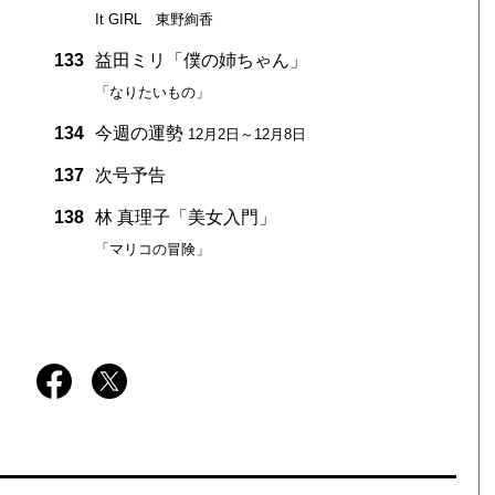
It GIRL 東野絢香
133
益田ミリ「僕の姉ちゃん」
「なりたいもの」
134
今週の運勢
12月2日～12月8日
137
次号予告
138
林 真理子「美女入門」
「マリコの冒険」