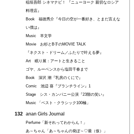
稲垣吾郎 シネマナビ！ 『ニューヨーク 親切なロシア
料理店』
Book 福徳秀介『今日の空が一番好き、とまだ言えな
い僕は』
Music 羊文学
Movie お杉とB子のMOVIE TALK
『ネクスト・ドリーム／ふたりで叶える夢』
Art 眠り展：アートと生きること
ゴヤ、ルーベンスから塩田千春まで
Book 深沢 潮『乳房のくにで』
Comic 池辺 葵『ブランチライン』1
Stage シス・カンパニー公演『23階の笑い』
Music 「ベスト・クラシック100極」
132
anan Girls Journal
Perfume「新それってわからん！」
あ～ちゃん「あ～ちゃんの発ぽ～♡最（仮）」