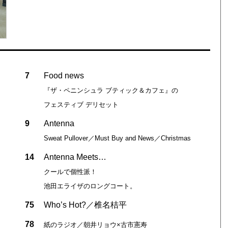
7
Food news
『ザ・ペニンシュラ ブティック＆カフェ』の
フェスティブ デリセット
9
Antenna
Sweat Pullover／Must Buy and News／Christmas
14
Antenna Meets…
クールで個性派！
池田エライザのロングコート。
75
Who’s Hot?／椎名桔平
78
紙のラジオ／朝井リョウ×古市憲寿