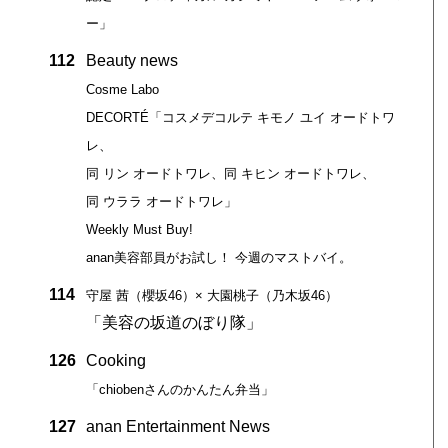
ー」
112
Beauty news
Cosme Labo
DECORTÉ「コスメデコルテ キモノ ユイ オードトワ
レ、
同 リン オードトワレ、同 キヒン オードトワレ、
同 ウララ オードトワレ」
Weekly Must Buy!
anan美容部員がお試し！ 今週のマストバイ。
114
守屋 茜（櫻坂46）× 大園桃子（乃木坂46）
「美容の坂道のぼり隊」
126
Cooking
「chiobenさんのかんたん弁当」
127
anan Entertainment News