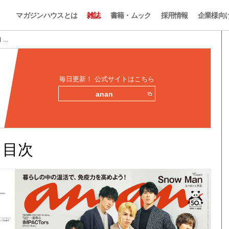
マガジンハウスとは
雑誌
書籍・ムック
採用情報
企業様向
目 …
毎日更新！ 公式サイトはこちら
anan
みと目次