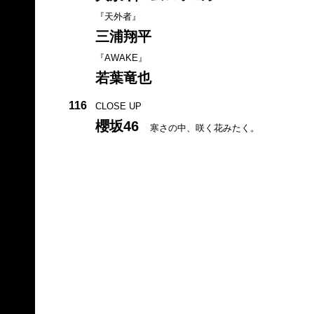
『天外者』
三浦翔平
『AWAKE』
若葉竜也
116
CLOSE UP
櫻坂46
寒さの中、咲く花みたく。