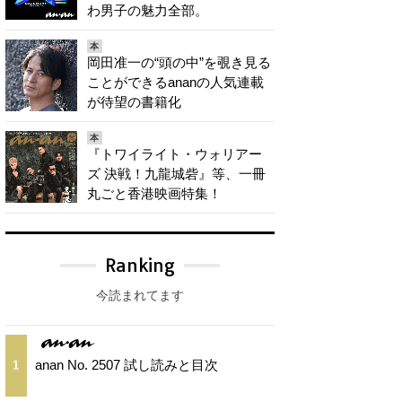
わ男子の魅力全部。
本
岡田准一の“頭の中”を覗き見る
ことができるananの人気連載
が待望の書籍化
本
『トワイライト・ウォリアー
ズ 決戦！九龍城砦』等、一冊
丸ごと香港映画特集！
Ranking
今読まれてます
anan No. 2507 試し読みと目次
1