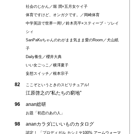
社会のじかん／堀 潤×五月女ケイ子
体育ですけど、オンガクです。／岡崎体育
中学英語で世界一周!／鈴木亮平×スティーブ・ソレイ
シィ
SanPaKuちゃんのわがまま気まま愛のRoom／犬山紙
子
Daily養生／櫻井大典
いい女ごっこ／横澤夏子
妄想スイッチ／根本宗子
82
ここぞというときのスピリチュアル!
江原啓之の“私たちの窮地”
96
anan総研
お題「初恋のあの人」
98
ananカラダにいいものカタログ
認定！ 「プロディガル カシミヤ100% アームウォーマ