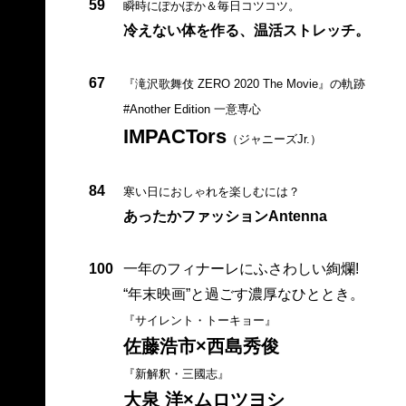
59
瞬時にぽかぽか＆毎日コツコツ。
冷えない体を作る、温活ストレッチ。
67
『滝沢歌舞伎 ZERO 2020 The Movie』の軌跡
#Another Edition 一意専心
IMPACTors
（ジャニーズJr.）
84
寒い日におしゃれを楽しむには？
あったかファッションAntenna
100
一年のフィナーレにふさわしい絢爛!
“年末映画”と過ごす濃厚なひととき。
『サイレント・トーキョー』
佐藤浩市×西島秀俊
『新解釈・三國志』
大泉 洋×ムロツヨシ