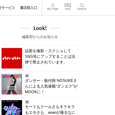
けサービス
書店様入口
My Page
FAQ
Search
Look!
編集部からのお知らせ
誌面を撮影・スクショして
SNS等にアップすることは法
律で禁止されています。
本
ダンサー・振付師 NOSUKEさ
んによる人気連載“ダンエク”が
MOOKに！
本
モードもクールさもキラキラ
もエモさも。ananが撮るなに