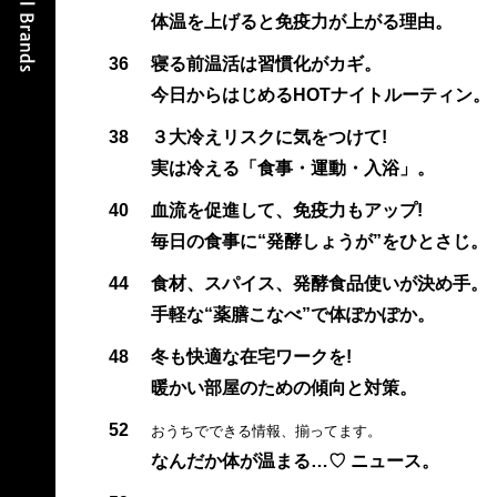
体温を上げると免疫力が上がる理由。
36
寝る前温活は習慣化がカギ。
今日からはじめるHOTナイトルーティン。
38
３大冷えリスクに気をつけて!
実は冷える「食事・運動・入浴」。
40
血流を促進して、免疫力もアップ!
毎日の食事に“発酵しょうが”をひとさじ。
44
食材、スパイス、発酵食品使いが決め手。
手軽な“薬膳こなべ”で体ぽかぽか。
48
冬も快適な在宅ワークを!
暖かい部屋のための傾向と対策。
52
おうちでできる情報、揃ってます。
なんだか体が温まる…♡ ニュース。