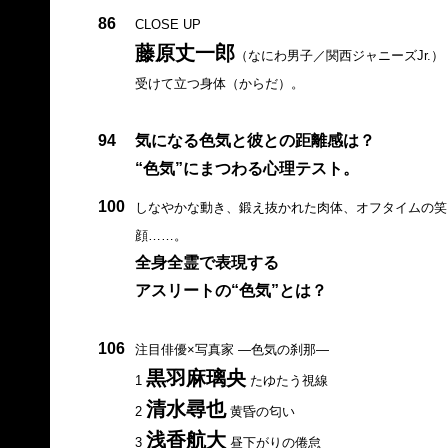
86
CLOSE UP
藤原丈一郎
（なにわ男子／関西ジャニーズJr.）
受けて立つ身体（からだ）。
94
気になる色気と彼との距離感は？
“色気”にまつわる心理テスト。
100
しなやかな動き、鍛え抜かれた肉体、オフタイムの笑
顔……。
全身全霊で表現する
アスリートの“色気”とは？
106
注目俳優×写真家 —色気の刹那—
黒羽麻璃央
1
たゆたう視線
清水尋也
2
黄昏の匂い
浅香航大
3
昼下がりの倦怠