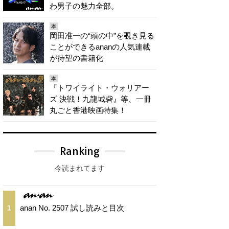
わ男子の魅力全部。
本
岡田准一の“頭の中”を覗き見る
ことができるananの人気連載
が待望の書籍化
本
『トワイライト・ウォリアー
ズ 決戦！九龍城砦』等、一冊
丸ごと香港映画特集！
Ranking
今読まれてます
anan No. 2507 試し読みと目次
1