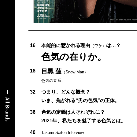
16
本能的に惹かれる理由
は…？
（ワケ）
色気の在りか。
目黒 蓮
18
（Snow Man）
色気の直系。
32
つまり、どんな概念？
いま、焦がれる“男の色気”の正体。
36
色気の定義は人それぞれに？
2021年、私たちを魅了する色気とは。
40
Takumi Saitoh Interview