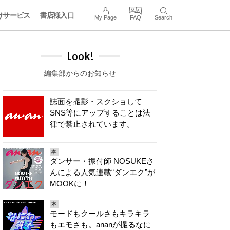
けサービス
書店様入口
My Page
FAQ
Search
Look!
編集部からのお知らせ
誌面を撮影・スクショして
SNS等にアップすることは法
律で禁止されています。
本
ダンサー・振付師 NOSUKEさ
んによる人気連載“ダンエク”が
MOOKに！
本
モードもクールさもキラキラ
もエモさも。ananが撮るなに