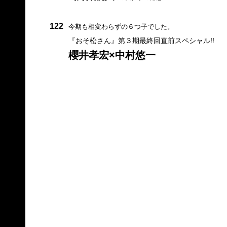
122
今期も相変わらずの６つ子でした。
『おそ松さん』第３期最終回直前スペシャル!!
櫻井孝宏×中村悠一