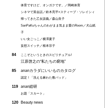
体育ですけど、オンガクです。／岡崎体育
シネマで英会話／鈴木亮平×スティーブ・ソレイシィ
帰ってきた乙女談義／森山良子
SanPaKuちゃんのわがまま気まま愛のRoom／犬山紙
子
いい女ごっこ／横澤夏子
妄想スイッチ／根本宗子
84
ここぞというときのスピリチュアル!
江原啓之の“私たちの窮地”
85
ananカラダにいいものカタログ
認定！「洗える麻わた敷パッド」
119
anan総研
お題「スカート」
120
Beauty news