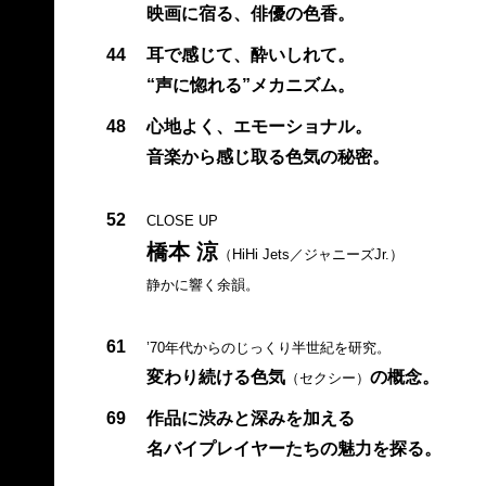
映画に宿る、俳優の色香。
44
耳で感じて、酔いしれて。
“声に惚れる”メカニズム。
48
心地よく、エモーショナル。
音楽から感じ取る色気の秘密。
52
CLOSE UP
橋本 涼
（HiHi Jets／ジャニーズJr.）
静かに響く余韻。
61
’70年代からのじっくり半世紀を研究。
変わり続ける色気
の概念。
（セクシー）
69
作品に渋みと深みを加える
名バイプレイヤーたちの魅力を探る。