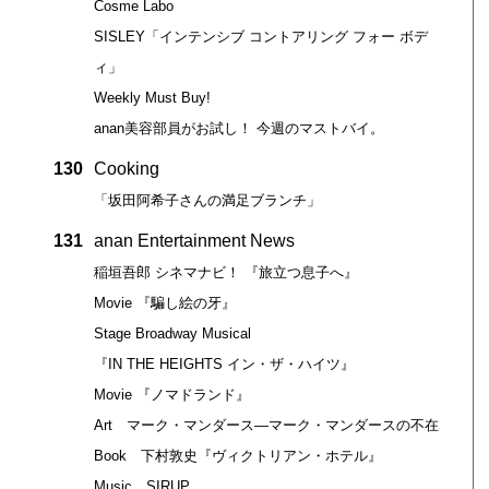
Cosme Labo
SISLEY「インテンシブ コントアリング フォー ボデ
ィ」
Weekly Must Buy!
anan美容部員がお試し！ 今週のマストバイ。
130
Cooking
「坂田阿希子さんの満足ブランチ」
131
anan Entertainment News
稲垣吾郎 シネマナビ！ 『旅立つ息子へ』
Movie 『騙し絵の牙』
Stage Broadway Musical
『IN THE HEIGHTS イン・ザ・ハイツ』
Movie 『ノマドランド』
Art マーク・マンダース―マーク・マンダースの不在
Book 下村敦史『ヴィクトリアン・ホテル』
Music SIRUP