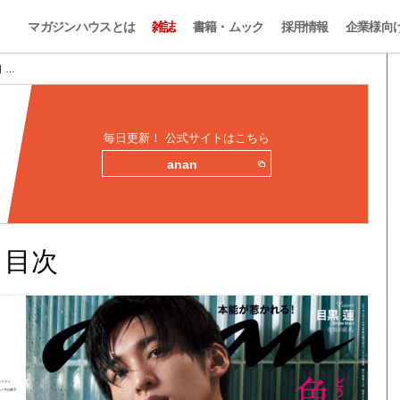
マガジンハウスとは
雑誌
書籍・ムック
採用情報
企業様向
目 …
毎日更新！ 公式サイトはこちら
anan
みと目次