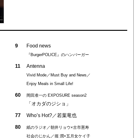
9
Food news
『BurgerPOLICE』のハンバーガー
11
Antenna
Vivid Mode／Must Buy and News／
Enjoy Meals in Small Life!
60
岡田准一の EXPOSURE season2
「オカダのジショ」
77
Who’s Hot?／若葉竜也
80
紙のラジオ／朝井リョウ×古市憲寿
社会のじかん／堀 潤×五月女ケイ子