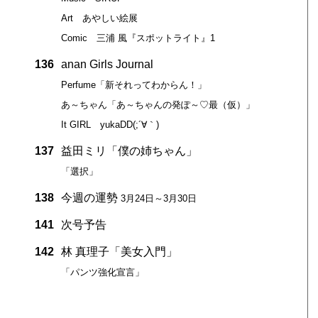
Art あやしい絵展
Comic 三浦 風『スポットライト』1
136
anan Girls Journal
Perfume「新それってわからん！」
あ～ちゃん「あ～ちゃんの発ぽ～♡最（仮）」
It GIRL yukaDD(;´∀｀)
137
益田ミリ「僕の姉ちゃん」
「選択」
138
今週の運勢
3月24日～3月30日
141
次号予告
142
林 真理子「美女入門」
「パンツ強化宣言」