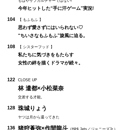
もはやサブカルチャーではない!
今年ヒットした“手に汗ゲーム”実況!
104
【 もふもふ 】
思わず愛さずにはいられない♡
“ちいさなもふもふ”旋風に迫る。
108
【 シスターフッド 】
私たちに気づきをもたらす
女性の絆を描くドラマが続々。
122
CLOSE UP
林 遣都×小松菜奈
交差する才能。
珠城りょう
128
ヤツは月から還ってきた
猪狩蒼弥×作間龍斗
136
（HiHi Jets／ジャニーズJr.）