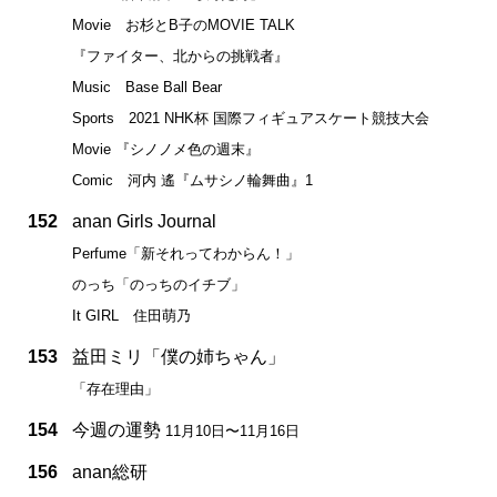
Movie お杉とB子のMOVIE TALK
『ファイター、北からの挑戦者』
Music Base Ball Bear
Sports 2021 NHK杯 国際フィギュアスケート競技大会
Movie 『シノノメ色の週末』
Comic 河内 遙『ムサシノ輪舞曲』1
152
anan Girls Journal
Perfume「新それってわからん！」
のっち「のっちのイチブ」
It GIRL 住田萌乃
153
益田ミリ「僕の姉ちゃん」
「存在理由」
154
今週の運勢
11月10日〜11月16日
156
anan総研