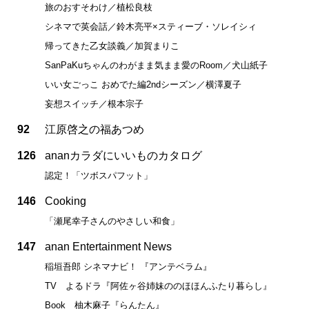
旅のおすそわけ／植松良枝
シネマで英会話／鈴木亮平×スティーブ・ソレイシィ
帰ってきた乙女談義／加賀まりこ
SanPaKuちゃんのわがまま気まま愛のRoom／犬山紙子
いい女ごっこ おめでた編2ndシーズン／横澤夏子
妄想スイッチ／根本宗子
92
江原啓之の福あつめ
126
ananカラダにいいものカタログ
認定！「ツボスパフット」
146
Cooking
「瀬尾幸子さんのやさしい和食」
147
anan Entertainment News
稲垣吾郎 シネマナビ！ 『アンテベラム』
TV よるドラ『阿佐ヶ谷姉妹ののほほんふたり暮らし』
Book 柚木麻子『らんたん』