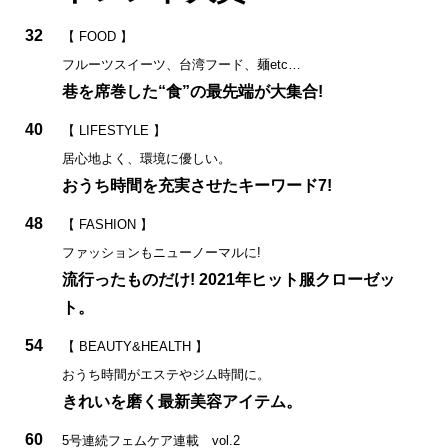
32
【 FOOD 】
フルーツスイーツ、台湾フード、麺etc…
巷を席巻した“食”の最先端が大集合!
40
【 LIFESTYLE 】
居心地よく、環境に優しい。
おうち時間を充実させたキーワード7!
48
【 FASHION 】
ファッションもニューノーマルに!
流行ったものだけ! 2021年ヒット服クローゼッ
ト。
54
【 BEAUTY&HEALTH 】
おうち時間がエステやジム時間に。
きれいを磨く最新美容アイテム。
60
5号連続フェムケア連載 vol.2