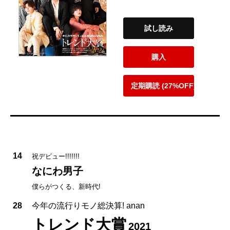
試し読み
購入
定期購読 (27%OFF)
14
祝デビュー!!!!!!!
なにわ男子
僕らがつくる、新時代!
28
今年の流行りモノ総決算! anan
トレンド大賞
2021