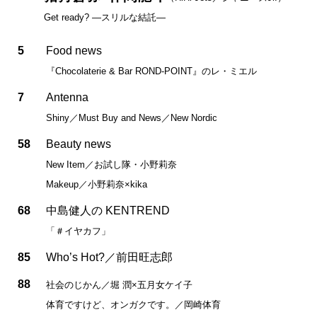
Get ready? —スリルな結託—
5
Food news
『Chocolaterie & Bar ROND-POINT』のレ・ミエル
7
Antenna
Shiny／Must Buy and News／New Nordic
58
Beauty news
New Item／お試し隊・小野莉奈
Makeup／小野莉奈×kika
68
中島健人の KENTREND
「＃イヤカフ」
85
Who’s Hot?／前田旺志郎
88
社会のじかん／堀 潤×五月女ケイ子
体育ですけど、オンガクです。／岡崎体育