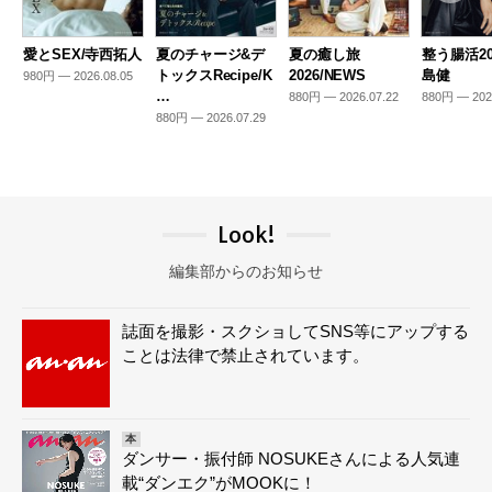
愛とSEX/寺西拓人
夏のチャージ&デ
夏の癒し旅
整う腸活20
トックスRecipe/K
2026/NEWS
島健
980円 — 2026.08.05
…
880円 — 2026.07.22
880円 — 202
880円 — 2026.07.29
Look!
編集部からのお知らせ
誌面を撮影・スクショしてSNS等にアップする
ことは法律で禁止されています。
本
ダンサー・振付師 NOSUKEさんによる人気連
載“ダンエク”がMOOKに！