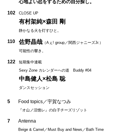
心地よい恋をするための自分探し。
102
CLOSE UP
有村架純×森田 剛
静かなる火を灯すひと。
佐野晶哉
110
（Aぇ! group／関西ジャニーズJr.）
可能性の響き。
122
短期集中連載
Sexy Zone カレンダーへの道 Buddy #04
中島健人×松島 聡
ダンスセッション
5
Food topics／宇賀なつみ
『オ山ノ活惚レ』の白子チーズリゾット
7
Antenna
Beige & Camel／Must Buy and News／Bath Time