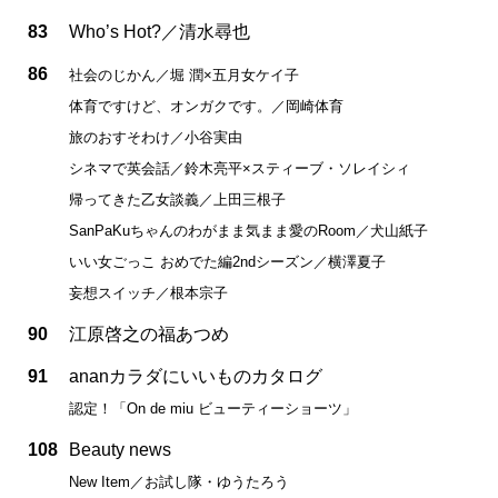
83
Who’s Hot?／清水尋也
86
社会のじかん／堀 潤×五月女ケイ子
体育ですけど、オンガクです。／岡崎体育
旅のおすそわけ／小谷実由
シネマで英会話／鈴木亮平×スティーブ・ソレイシィ
帰ってきた乙女談義／上田三根子
SanPaKuちゃんのわがまま気まま愛のRoom／犬山紙子
いい女ごっこ おめでた編2ndシーズン／横澤夏子
妄想スイッチ／根本宗子
90
江原啓之の福あつめ
91
ananカラダにいいものカタログ
認定！「On de miu ビューティーショーツ」
108
Beauty news
New Item／お試し隊・ゆうたろう