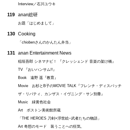
Interview／石川ユウキ
119
anan総研
お題「はじめまして」
130
Cooking
「chiobenさんのかんたん弁当」
131
anan Entertainment News
稲垣吾郎 シネマナビ！ 『クレッシェンド 音楽の架け橋』
TV 『おいハンサム!!』
Book 遠野 遥『教育』
Movie お杉とB子のMOVIE TALK『フレンチ・ディスパッチ
ザ・リバティ、カンザス・イヴニング・サン別冊』
Music 緑黄色社会
Art ボストン美術館所蔵
「THE HEROES 刀剣×浮世絵−武者たちの物語」
Art 奇想のモード 装うことへの狂気、