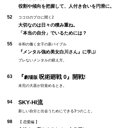
役割や傾向を把握して、人付き合いを円滑に。
52
ココロのプロに聞く2
大切なのは日々の積み重ね。
「本当の自分」でいるためには？
55
令和の働く女子の新バイブル
『メンタル強め美女白川さん』に学ぶ
ブレないメンタルの鍛え方。
『
呪術廻戦 0』開戦!
63
劇場版
未完の大器が目覚めるとき。
SKY-HI流
94
新しい自分と出会うためにできる3つのこと。
98
【 恋愛編 】