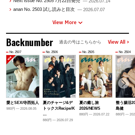
Next Issue No. 2505 7月22日発売
— 2026.07.14
anan No. 2503 試し読みと目次
— 2026.07.07
View More
Backnumber
View All
過去の号はこちらから
No. 2507
No. 2506
No. 2505
No. 2504
愛とSEX/寺西拓人
夏のチャージ&デ
夏の癒し旅
整う腸活20
トックスRecipe/K
2026/NEWS
島健
980円 — 2026.08.05
…
880円 — 2026.07.22
880円 — 202
880円 — 2026.07.29