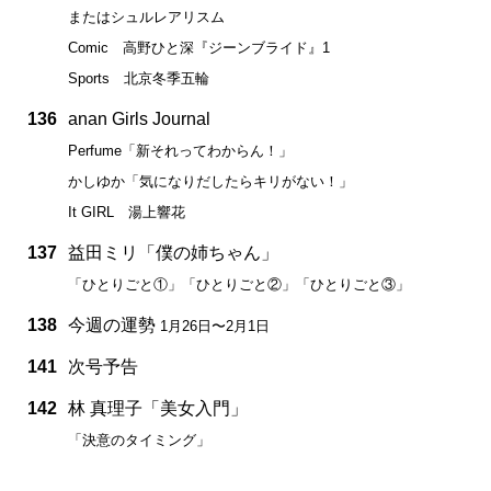
またはシュルレアリスム
Comic 高野ひと深『ジーンブライド』1
Sports 北京冬季五輪
136
anan Girls Journal
Perfume「新それってわからん！」
かしゆか「気になりだしたらキリがない！」
It GIRL 湯上響花
137
益田ミリ「僕の姉ちゃん」
「ひとりごと①」「ひとりごと②」「ひとりごと③」
138
今週の運勢
1月26日〜2月1日
141
次号予告
142
林 真理子「美女入門」
「決意のタイミング」