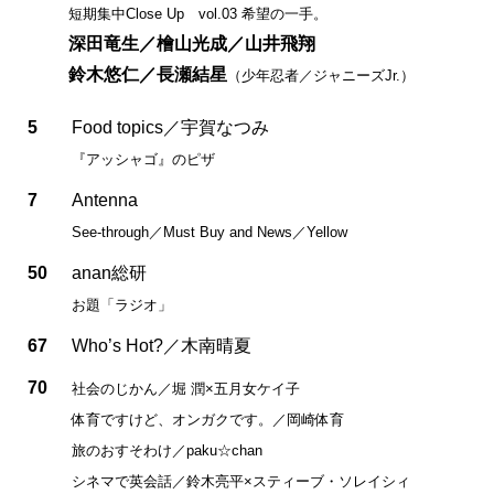
短期集中Close Up vol.03 希望の一手。
深田竜生／檜山光成／山井飛翔
鈴木悠仁／長瀬結星
（少年忍者／ジャニーズJr.）
5
Food topics／宇賀なつみ
『アッシャゴ』のピザ
7
Antenna
See-through／Must Buy and News／Yellow
50
anan総研
お題「ラジオ」
67
Who’s Hot?／木南晴夏
70
社会のじかん／堀 潤×五月女ケイ子
体育ですけど、オンガクです。／岡崎体育
旅のおすそわけ／paku☆chan
シネマで英会話／鈴木亮平×スティーブ・ソレイシィ