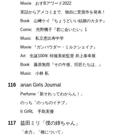
Movie おすBアワード2022
実話からアメコミまで、独自に受賞作を発表！
Book 山﨑ケイ『ちょうどいい結婚のカタチ』
Comic 売野機子『君に会いたい』1
Music 私立恵比寿中学
Movie 『ガンパウダー・ミルクシェイク』
Art 生誕100年 特撮美術監督 井上泰幸展
Book 藤原無雨『その午後、巨匠たちは、』
Music 小林 私
116
anan Girls Journal
Perfume「新それってわからん！」
のっち「のっちのイチブ」
It GIRL 手島実優
117
益田ミリ「僕の姉ちゃん」
「余力」「橋について」