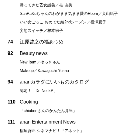
帰ってきた乙女談義／桂 由美
SanPaKuちゃんのわがまま気まま愛のRoom／犬山紙子
いい女ごっこ おめでた編2ndシーズン／横澤夏子
妄想スイッチ／根本宗子
74
江原啓之の福あつめ
92
Beauty news
New Item／ゆっきゅん
Makeup／Kawaguchi Yurina
94
ananカラダにいいものカタログ
認定！「Dr. NeckP」
110
Cooking
「chiobenさんのかんたん弁当」
111
anan Entertainment News
稲垣吾郎 シネマナビ！『アネット』