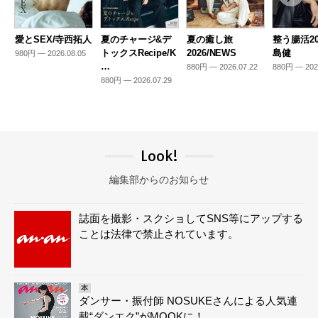
愛とSEX/寺西拓人
夏のチャージ&デ
夏の癒し旅
整う腸活20
トックスRecipe/K
2026/NEWS
島健
980円 — 2026.08.05
…
880円 — 2026.07.22
880円 — 202
880円 — 2026.07.29
Look!
編集部からのお知らせ
誌面を撮影・スクショしてSNS等にアップする
ことは法律で禁止されています。
本
ダンサー・振付師 NOSUKEさんによる人気連
載“ダンエク”がMOOKに！