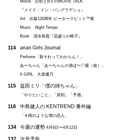
Movie お杉とB子のMOVIE TALK
『メイド・イン・バングラデシュ』
Art 出版120周年 ピーターラビット™展
Music Night Tempo
Book 清水裕貴『花盛りの椅子』
114
anan Girls Journal
Perfume「新それってわからん！」
あ〜ちゃん「あ〜ちゃんの発ぽ〜♡最（仮）」
It GIRL 大原優乃
115
益田ミリ「僕の姉ちゃん」
「やりたいこと」「原則」「予感」
116
中島健人の KENTREND 番外編
「＃桜のような僕の恋人」
134
今週の運勢
4月6日〜4月12日
137
次号予告