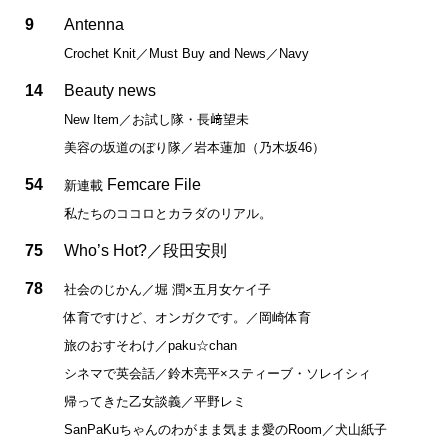
9
Antenna
Crochet Knit／Must Buy and News／Navy
14
Beauty news
New Item／お試し隊・長﨑望未
美容の坂道のぼり隊／岩本蓮加（乃木坂46）
54
Femcare File
新連載
私たちのココロとカラダのリアル。
75
Who’s Hot?／段田安則
78
社会のじかん／堀 潤×五月女ケイ子
体育ですけど、オンガクです。／岡崎体育
旅のおすそわけ／paku☆chan
シネマで英会話／鈴木亮平×スティーブ・ソレイシィ
帰ってきた乙女談義／平野レミ
SanPaKuちゃんのわがまま気まま愛のRoom／犬山紙子