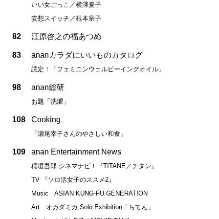
いい女ごっこ／横澤夏子
妄想スイッチ／根本宗子
82
江原啓之の福あつめ
83
ananカラダにいいものカタログ
認定！「フェミニンウェルビーイングオイル」
98
anan総研
お題「洗濯」
108
Cooking
「瀬尾幸子さんのやさしい和食」
109
anan Entertainment News
稲垣吾郎 シネマナビ！『TITANE／チタン』
TV 『ソロ活女子のススメ2』
Music ASIAN KUNG-FU GENERATION
Art オカダミカ Solo Exhibition「ちてん」