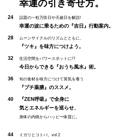
幸運の引き寄せ方。
24
話題の一粒万倍日や天赦日を解説!
幸運の波に乗るための『吉日』行動案内。
28
ムーンサイクルのリズムとともに、
『ツキ』を味方につけよう。
32
生活空間をパワースポットに!?
今日からできる『おうち風水』術。
36
旬の食材を味方につけて英気を養う
『プチ薬膳』のススメ。
40
『ZEN呼吸』で全身に
気とエネルギーを巡らせ、
身体の内側からハッピー体質に。
44
イガリとコトバ。vol.2