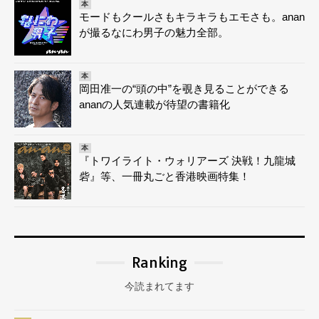
本
モードもクールさもキラキラもエモさも。anan
が撮るなにわ男子の魅力全部。
本
岡田准一の“頭の中”を覗き見ることができる
ananの人気連載が待望の書籍化
本
『トワイライト・ウォリアーズ 決戦！九龍城
砦』等、一冊丸ごと香港映画特集！
Ranking
今読まれてます