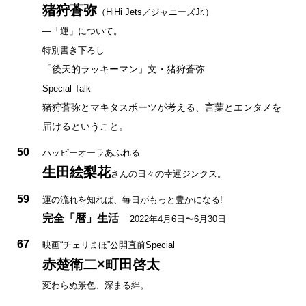
猪狩蒼弥
（HiHi Jets／ジャニーズJr.）
—「運」について。
特別書き下ろし
「後天的ラッキーマン」文・猪狩蒼弥
Special Talk
猪狩蒼弥とマキタスポーツが考える、言葉とエンタメを
届けるということ。
50
ハッピーオーラあふれる
生田絵梨花
さんの日々の幸運ジンクス。
59
運の流れを知れば、毎日がもっと豊かになる!
完全「暦」生活
2022年4月6日〜6月30日
67
映画“チェリまほ”公開直前Special
赤楚衛二×町田啓太
変わらぬ景色、深まる絆。