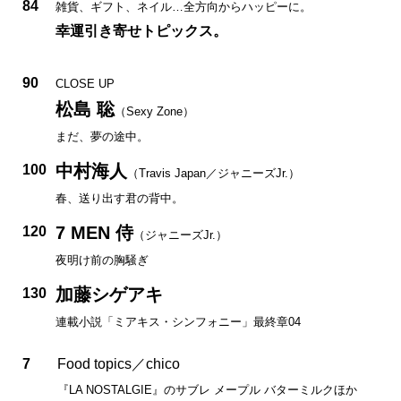
84
雑貨、ギフト、ネイル…全方向からハッピーに。
幸運引き寄せトピックス。
90
CLOSE UP
松島 聡
（Sexy Zone）
まだ、夢の途中。
中村海人
100
（Travis Japan／ジャニーズJr.）
春、送り出す君の背中。
7 MEN 侍
120
（ジャニーズJr.）
夜明け前の胸騒ぎ
加藤シゲアキ
130
連載小説「ミアキス・シンフォニー」最終章04
7
Food topics／chico
『LA NOSTALGIE』のサブレ メープル バターミルクほか