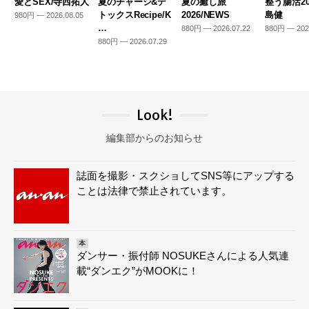
愛とSEX/寺西拓人
夏のチャージ&デ
夏の癒し旅
整う腸活20
トックスRecipe/K
2026/NEWS
島健
980円 — 2026.08.05
…
880円 — 2026.07.22
880円 — 202
880円 — 2026.07.29
Look!
編集部からのお知らせ
誌面を撮影・スクショしてSNS等にアップする
ことは法律で禁止されています。
本
ダンサー・振付師 NOSUKEさんによる人気連
載“ダンエク”がMOOKに！