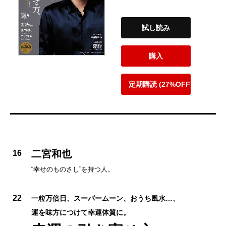
試し読み
購入
定期購読 (27%OFF)
二宮和也
16
“幸せのものさし”を持つ人。
22
一粒万倍日、スーパームーン、おうち風水…、
運を味方につけて幸運体質に。