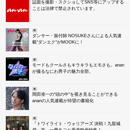
誌面を撮影・スクショしてSNS等にアップする
ことは法律で禁止されています。
本
ダンサー・振付師 NOSUKEさんによる人気連
載“ダンエク”がMOOKに！
本
モードもクールさもキラキラもエモさも。anan
が撮るなにわ男子の魅力全部。
本
岡田准一の“頭の中”を覗き見ることができる
ananの人気連載が待望の書籍化
本
『トワイライト・ウォリアーズ 決戦！九龍城
砦』等、一冊丸ごと香港映画特集！