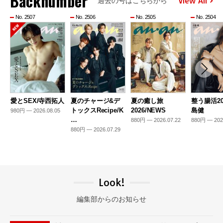
Backnumber
View All
過去の号はこちらから
No. 2507
No. 2506
No. 2505
No. 2504
愛とSEX/寺西拓人
夏のチャージ&デ
夏の癒し旅
整う腸活20
トックスRecipe/K
2026/NEWS
島健
980円 — 2026.08.05
…
880円 — 2026.07.22
880円 — 202
880円 — 2026.07.29
Look!
編集部からのお知らせ