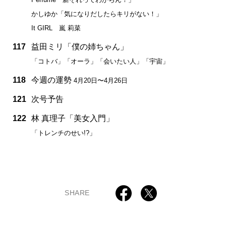
かしゆか「気になりだしたらキリがない！」
It GIRL 嵐 莉菜
117
益田ミリ「僕の姉ちゃん」
「コトバ」「オーラ」「会いたい人」「宇宙」
118
今週の運勢
4月20日〜4月26日
121
次号予告
122
林 真理子「美女入門」
「トレンチのせい!?」
SHARE