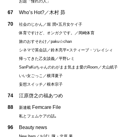
お題「憧れの人」
67
Who’s Hot?／木村 昴
70
社会のじかん／堀 潤×五月女ケイ子
体育ですけど、オンガクです。／岡崎体育
旅のおすそわけ／paku☆chan
シネマで英会話／鈴木亮平×スティーブ・ソレイシィ
帰ってきた乙女談義／平野レミ
SanPaKuちゃんのわがまま気まま愛のRoom／犬山紙子
いい女ごっこ／横澤夏子
妄想スイッチ／根本宗子
74
江原啓之の福あつめ
88
Femcare File
新連載
私とフェムケアの話｡
96
Beauty news
New Item／お試し隊・北原 果