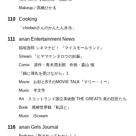
Makeup／髙橋ひかる
110
Cooking
「chiobenさんのかんたん弁当」
111
anan Entertainment News
稲垣吾郎 シネマナビ！ 『マイスモールランド』
Stream 『ヒヤマケンタロウの妊娠』
Comic 原作・青木潤太朗 作画・森山 慎
『鍋に弾丸を受けながら』1
Movie お杉とB子のMOVIE TALK『マリー・ミー』
Music 羊文学
Art スコットランド国立美術館 THE GREATS 美の巨匠たち
Book 尾崎世界観『私語と』
Music iScream
116
anan Girls Journal
Perfume「新それってわからん！」