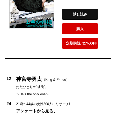
試し読み
購入
定期購読 (27%OFF)
神宮寺勇太
12
（King & Prince）
ただひとりの“彼氏”。
〜He’s the only one〜
24
21歳〜44歳の女性300人にリサーチ!
アンケートから見る、