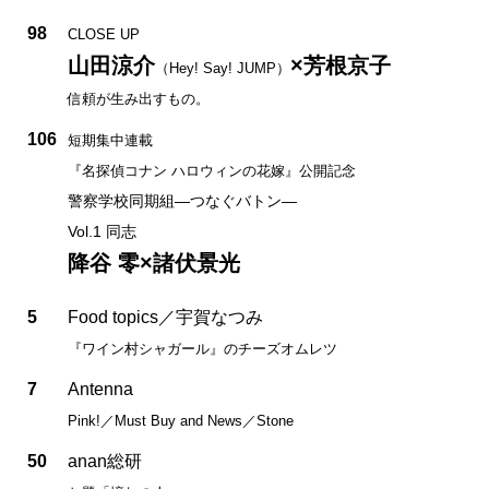
98
CLOSE UP
山田涼介
×芳根京子
（Hey! Say! JUMP）
信頼が生み出すもの。
106
短期集中連載
『名探偵コナン ハロウィンの花嫁』公開記念
警察学校同期組—つなぐバトン—
Vol.1 同志
降谷 零×諸伏景光
5
Food topics／宇賀なつみ
『ワイン村シャガール』のチーズオムレツ
7
Antenna
Pink!／Must Buy and News／Stone
50
anan総研