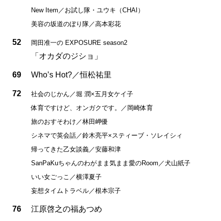
New Item／お試し隊・ユウキ（CHAI）
美容の坂道のぼり隊／高本彩花
52
岡田准一の EXPOSURE season2
「オカダのジショ」
69
Who’s Hot?／恒松祐里
72
社会のじかん／堀 潤×五月女ケイ子
体育ですけど、オンガクです。／岡崎体育
旅のおすそわけ／林田岬優
シネマで英会話／鈴木亮平×スティーブ・ソレイシィ
帰ってきた乙女談義／安藤和津
SanPaKuちゃんのわがまま気まま愛のRoom／犬山紙子
いい女ごっこ／横澤夏子
妄想タイムトラベル／根本宗子
76
江原啓之の福あつめ