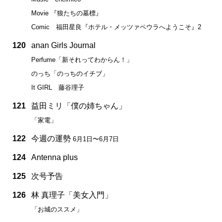
Movie 『狼たちの墓標』
Comic 福田星良『ホテル・メッツァペウラへようこそ』2
120
anan Girls Journal
Perfume「新それってわからん！」
のっち「のっちのイチブ」
It GIRL 藤谷理子
121
益田ミリ「僕の姉ちゃん」
「家電」
122
今週の運勢
6月1日〜6月7日
124
Antenna plus
125
次号予告
126
林 真理子「美女入門」
「お城のススメ」