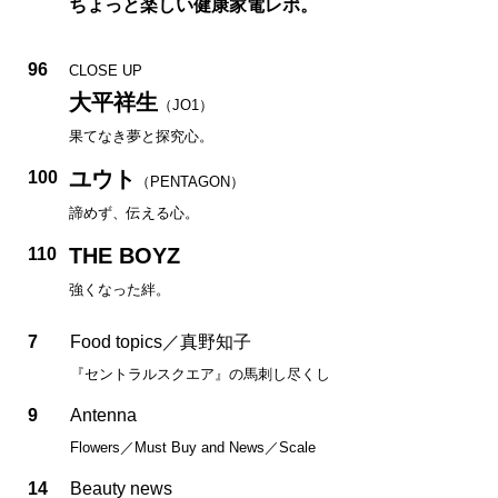
ちょっと楽しい健康家電レポ。
96
CLOSE UP
大平祥生
（JO1）
果てなき夢と探究心。
ユウト
100
（PENTAGON）
諦めず、伝える心。
THE BOYZ
110
強くなった絆。
7
Food topics／真野知子
『セントラルスクエア』の馬刺し尽くし
9
Antenna
Flowers／Must Buy and News／Scale
14
Beauty news