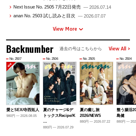
Next Issue No. 2505 7月22日発売
— 2026.07.14
anan No. 2503 試し読みと目次
— 2026.07.07
View More
Backnumber
View All
過去の号はこちらから
No. 2507
No. 2506
No. 2505
No. 2504
愛とSEX/寺西拓人
夏のチャージ&デ
夏の癒し旅
整う腸活20
トックスRecipe/K
2026/NEWS
島健
980円 — 2026.08.05
…
880円 — 2026.07.22
880円 — 202
880円 — 2026.07.29