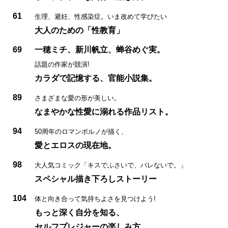
61
生理、避妊、性感染症。いま改めて学びたい
大人のための「性教育」
69
一穂ミチ、新川帆立、蝉谷めぐ実。
話題の作家が競演!
カラダで記憶する、官能小説集。
89
さまざまな愛の形が美しい。
なまやかな性愛に溺れる作品リスト。
94
50周年のロマンポルノが描く、
愛とエロスの現在地。
98
大人気コミック「キスでふさいで、バレないで。」
スペシャル描き下ろしストーリー
104
体と向き合って気持ちよさを見つけよう!
もっと深く自分を知る、
セルフプレジャーの楽しみ方。