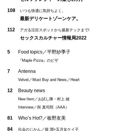
108
いつも快適に気持ちよく。
最新デリケートゾーンケア。
112
アガる注目スポットから最新テックまで!
セックスカルチャー情報局2022
5
Food topics／平野紗季子
『Maple Pizza』のピザ
7
Antenna
Velvet／Must Buy and News／Heart
12
Beauty news
New Item／お試し隊・村上 綾
Interview／與 真司郎（AAA）
81
Who’s Hot?／板野友美
84
社会のじかん／堀 潤×五月女ケイ子