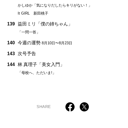
かしゆか「気になりだしたらキリがない！」
It GIRL 新田桃子
139
益田ミリ「僕の姉ちゃん」
「一問一答」
140
今週の運勢
8月10日〜8月23日
143
次号予告
144
林 真理子「美女入門」
「母校へ、ただいま!」
SHARE