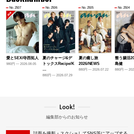
No. 2507
No. 2506
No. 2505
No. 2504
愛とSEX/寺西拓人
夏のチャージ&デ
夏の癒し旅
整う腸活20
トックスRecipe/K
2026/NEWS
島健
980円 — 2026.08.05
…
880円 — 2026.07.22
880円 — 202
880円 — 2026.07.29
Look!
編集部からのお知らせ
誌面を撮影・スクショしてSNS等にアップする