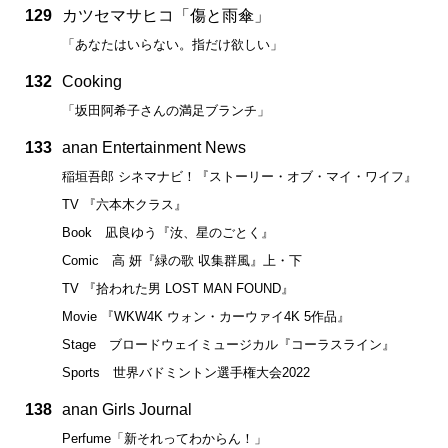
129
カツセマサヒコ「傷と雨傘」
「あなたはいらない。指だけ欲しい」
132
Cooking
「坂田阿希子さんの満足ブランチ」
133
anan Entertainment News
稲垣吾郎 シネマナビ！『ストーリー・オブ・マイ・ワイフ』
TV 『六本木クラス』
Book 凪良ゆう『汝、星のごとく』
Comic 高 妍『緑の歌 収集群風』上・下
TV 『拾われた男 LOST MAN FOUND』
Movie 『WKW4K ウォン・カーウァイ4K 5作品』
Stage ブロードウェイミュージカル『コーラスライン』
Sports 世界バドミントン選手権大会2022
138
anan Girls Journal
Perfume「新それってわからん！」