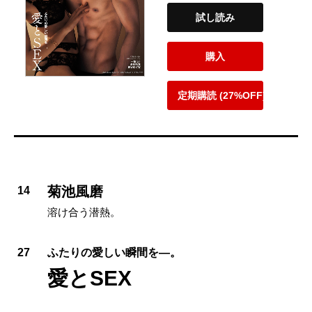
試し読み
購入
定期購読 (27%OFF)
菊池風磨
14
溶け合う潜熱。
27
ふたりの愛しい瞬間を—。
愛とSEX