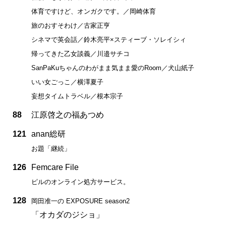
体育ですけど、オンガクです。／岡崎体育
旅のおすそわけ／古家正亨
シネマで英会話／鈴木亮平×スティーブ・ソレイシィ
帰ってきた乙女談義／川邉サチコ
SanPaKuちゃんのわがまま気まま愛のRoom／犬山紙子
いい女ごっこ／横澤夏子
妄想タイムトラベル／根本宗子
88
江原啓之の福あつめ
121
anan総研
お題「継続」
126
Femcare File
ピルのオンライン処方サービス。
128
岡田准一の EXPOSURE season2
「オカダのジショ」