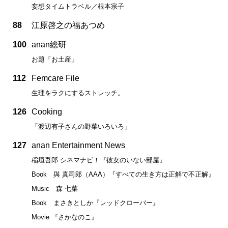
妄想タイムトラベル／根本宗子
88
江原啓之の福あつめ
100
anan総研
お題「お土産」
112
Femcare File
生理をラクにするストレッチ。
126
Cooking
「渡辺有子さんの野菜いろいろ」
127
anan Entertainment News
稲垣吾郎 シネマナビ！『彼女のいない部屋』
Book 與 真司郎（AAA）『すべての生き方は正解で不正解』
Music 森 七菜
Book まさきとしか『レッドクローバー』
Movie 『さかなのこ』