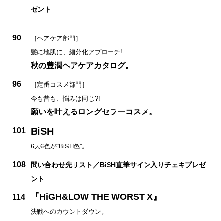
ゼント
90
［ヘアケア部門］
髪に地肌に、細分化アプローチ!
秋の豊潤ヘアケアカタログ。
96
［定番コスメ部門］
今も昔も、悩みは同じ?!
願いを叶えるロングセラーコスメ。
BiSH
101
6人6色が“BiSH色”。
108
問い合わせ先リスト／BiSH直筆サイン入りチェキプレゼ
ント
『HiGH&LOW THE WORST X』
114
決戦へのカウントダウン。