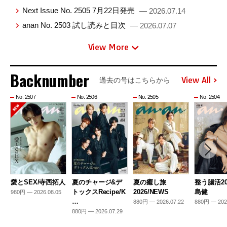
Next Issue No. 2505 7月22日発売
— 2026.07.14
anan No. 2503 試し読みと目次
— 2026.07.07
View More
Backnumber
View All
過去の号はこちらから
No. 2507
No. 2506
No. 2505
No. 2504
愛とSEX/寺西拓人
夏のチャージ&デ
夏の癒し旅
整う腸活20
トックスRecipe/K
2026/NEWS
島健
980円 — 2026.08.05
…
880円 — 2026.07.22
880円 — 202
880円 — 2026.07.29