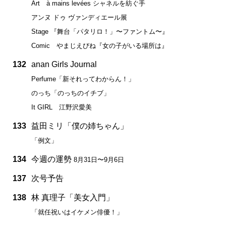
Art à mains levées シャネルを紡ぐ手
アンヌ ドゥ ヴァンディエール展
Stage 『舞台「パタリロ！」〜ファントム〜』
Comic やまじえびね『女の子がいる場所は』
132
anan Girls Journal
Perfume「新それってわからん！」
のっち「のっちのイチブ」
It GIRL 江野沢愛美
133
益田ミリ「僕の姉ちゃん」
「例文」
134
今週の運勢
8月31日〜9月6日
137
次号予告
138
林 真理子「美女入門」
「就任祝いはイケメン俳優！」