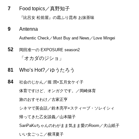
7
Food topics／真野知子
『比呂女 松前屋』の霜ふり昆布 お抹茶味
9
Antenna
Authentic Check／Must Buy and News／Love Mingei
52
岡田准一の EXPOSURE season2
「オカダのジショ」
81
Who’s Hot?／ゆうたろう
84
社会のじかん／堀 潤×五月女ケイ子
体育ですけど、オンガクです。／岡崎体育
旅のおすそわけ／古家正亨
シネマで英会話／鈴木亮平×スティーブ・ソレイシィ
帰ってきた乙女談義／山本陽子
SanPaKuちゃんのわがまま気まま愛のRoom／犬山紙子
いい女ごっこ／横澤夏子