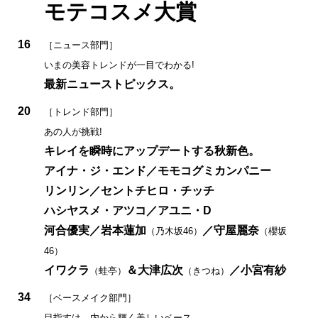
モテコスメ大賞
16
［ニュース部門］
いまの美容トレンドが一目でわかる!
最新ニューストピックス。
20
［トレンド部門］
あの人が挑戦!
キレイを瞬時にアップデートする秋新色。
アイナ・ジ・エンド／モモコグミカンパニー
リンリン／セントチヒロ・チッチ
ハシヤスメ・アツコ／アユニ・D
河合優実／岩本蓮加
／守屋麗奈
（乃木坂46）
（櫻坂
46）
イワクラ
＆大津広次
／小宮有紗
（蛙亭）
（きつね）
34
［ベースメイク部門］
目指すは、内から輝く美しいベース。