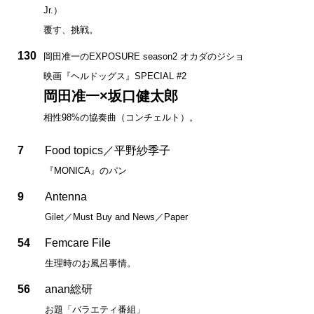
Jr.）
覆す、挑戦。
130
岡田准一のEXPOSURE season2 オカダのジショ
映画『ヘルドッグス』SPECIAL #2
岡田准一×坂口健太郎
相性98%の協奏曲（コンチェルト）。
7
Food topics／平野紗季子
『MONICA』のパン
9
Antenna
Gilet／Must Buy and News／Paper
54
Femcare File
生理時のお風呂事情。
56
anan総研
お題「バラエティ番組」