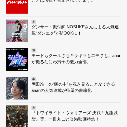
ことは法律で禁止されています。
本
ダンサー・振付師 NOSUKEさんによる人気連
載“ダンエク”がMOOKに！
本
モードもクールさもキラキラもエモさも。anan
が撮るなにわ男子の魅力全部。
本
岡田准一の“頭の中”を覗き見ることができる
ananの人気連載が待望の書籍化
本
『トワイライト・ウォリアーズ 決戦！九龍城
砦』等、一冊丸ごと香港映画特集！