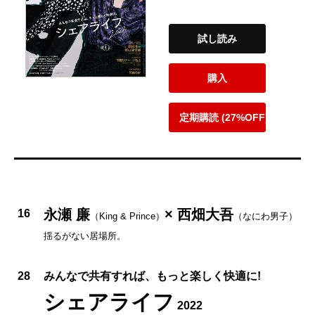
試し読み
購入
定期購読 (27%OFF)
永瀬 廉
× 西畑大吾
16
（King & Prince）
（なにわ男子）
揺るがない居場所。
28
みんなで共有すれば、もっと楽しく快適に!
シェアライフ
2022