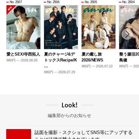
No. 2507
No. 2506
No. 2505
No. 2504
愛とSEX/寺西拓人
夏のチャージ&デ
夏の癒し旅
整う腸活20
トックスRecipe/K
2026/NEWS
島健
980円 — 2026.08.05
…
880円 — 2026.07.22
880円 — 202
880円 — 2026.07.29
Look!
編集部からのお知らせ
誌面を撮影・スクショしてSNS等にアップする