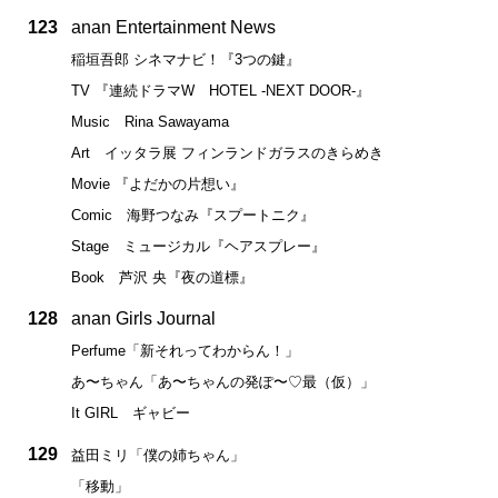
123
anan Entertainment News
稲垣吾郎 シネマナビ！『3つの鍵』
TV 『連続ドラマW HOTEL -NEXT DOOR-』
Music Rina Sawayama
Art イッタラ展 フィンランドガラスのきらめき
Movie 『よだかの片想い』
Comic 海野つなみ『スプートニク』
Stage ミュージカル『ヘアスプレー』
Book 芦沢 央『夜の道標』
128
anan Girls Journal
Perfume「新それってわからん！」
あ〜ちゃん「あ〜ちゃんの発ぽ〜♡最（仮）」
It GIRL ギャビー
129
益田ミリ「僕の姉ちゃん」
「移動」