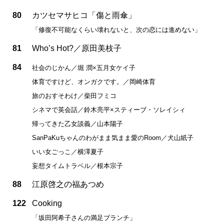
80
カツセマサヒコ「傷と雨傘」
「修復不可能なくらい壊れないと、次の恋には進めない」
81
Who’s Hot?／原田美枝子
84
社会のじかん／堀 潤×五月女ケイ子
体育ですけど、オンガクです。／岡崎体育
旅のおすそわけ／柴田フミコ
シネマで英会話／鈴木亮平×スティーブ・ソレイシィ
帰ってきた乙女談義／山本陽子
SanPaKuちゃんのわがまま気まま愛のRoom／犬山紙子
いい女ごっこ／横澤夏子
妄想タイムトラベル／根本宗子
88
江原啓之の福あつめ
122
Cooking
「坂田阿希子さんの満足ブランチ」