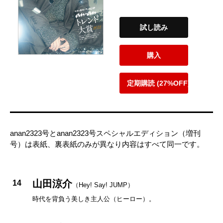
試し読み
購入
定期購読 (27%OFF)
anan2323号とanan2323号スペシャルエディション（増刊
号）は表紙、裏表紙のみが異なり内容はすべて同一です。
山田涼介
14
（Hey! Say! JUMP）
時代を背負う美しき主人公（ヒーロー）。