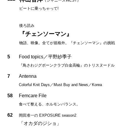
（ジャニーズWEST）
ビートに乗っちゃって!
後ろ読み
『チェンソーマン』
物語、映像。全てが規格外。『チェンソーマン』の挑戦
5
Food topics／平野紗季子
『鳥さわジグボーンクラブ白金高輪』のトリスヌードル
7
Antenna
Colorful Knit Days／Must Buy and News／Korea
58
Femcare File
食べて整える、ホルモンバランス。
62
岡田准一の EXPOSURE season2
「オカダのジショ」