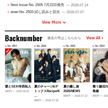
Next Issue No. 2505 7月22日発売
— 2026.07.14
anan No. 2503 試し読みと目次
— 2026.07.07
View More
Backnumber
View All
過去の号はこちらから
No. 2507
No. 2506
No. 2505
No. 2504
愛とSEX/寺西拓人
夏のチャージ&デ
夏の癒し旅
整う腸活20
トックスRecipe/K
2026/NEWS
島健
980円 — 2026.08.05
…
880円 — 2026.07.22
880円 — 202
880円 — 2026.07.29