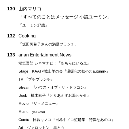
130
山内マリコ
「すべてのことはメッセージ 小説ユーミン」
「ユーミン17歳」
132
Cooking
「坂田阿希子さんの満足ブランチ」
133
anan Entertainment News
稲垣吾郎 シネマナビ！『あちらにいる鬼』
Stage KAAT×城山羊の会『温暖化の秋-hot autumn-』
TV 『プチブランチ』
Stream 『ハウス・オブ・ザ・ドラゴン』
Book 柚木麻子『とりあえずお湯わかせ』
Movie 『ザ・メニュー』
Music yonawo
Comic 日暮キノコ『日暮キノコ短篇集 特異なあのコ』
Art ヴァロットン―黒と白