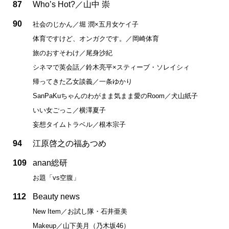
87
Who’s Hot?／山中 崇
90
社会のじかん／堀 潤×五月女ケイ子
体育ですけど、オンガクです。／岡崎体育
旅のおすそわけ／尾身沙紀
シネマで英会話／鈴木亮平×スティーブ・ソレイシィ
帰ってきた乙女談義／一条ゆかり
SanPaKuちゃんのわがまま気まま愛のRoom／犬山紙子
いい女ごっこ／横澤夏子
妄想タイムトラベル／根本宗子
94
江原啓之の福あつめ
109
anan総研
お題「vs空腹」
112
Beauty news
New Item／お試し隊・石井亜美
Makeup／山下美月（乃木坂46）