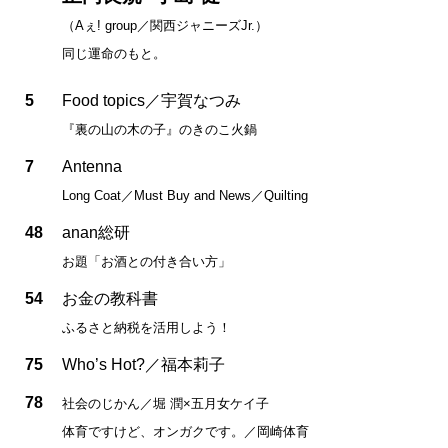
（Aぇ! group／関西ジャニーズJr.）
同じ運命のもと。
5
Food topics／宇賀なつみ
『裏の山の木の子』のきのこ火鍋
7
Antenna
Long Coat／Must Buy and News／Quilting
48
anan総研
お題「お酒との付き合い方」
54
お金の教科書
ふるさと納税を活用しよう！
75
Who’s Hot?／福本莉子
78
社会のじかん／堀 潤×五月女ケイ子
体育ですけど、オンガクです。／岡崎体育