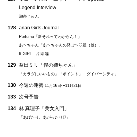
Legend Interview
瀬奈じゅん
128
anan Girls Journal
Perfume「新それってわからん！」
あ〜ちゃん「あ〜ちゃんの発ぽ〜♡最（仮）」
It GIRL 片岡 凜
129
益田ミリ「僕の姉ちゃん」
「カラダにいいもの」「ポイント」「ダイバーシティ」
130
今週の運勢
11月16日〜11月21日
133
次号予告
134
林 真理子「美女入門」
「あげたり、あがったり!?」