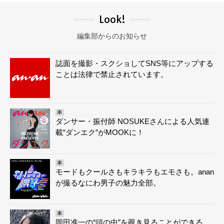
Look!
編集部からのお知らせ
誌面を撮影・スクショしてSNS等にアップする
ことは法律で禁止されています。
本
ダンサー・振付師 NOSUKEさんによる人気連
載“ダンエク”がMOOKに！
本
モードもクールさもキラキラもエモさも。anan
が撮るなにわ男子の魅力全部。
本
岡田准一の“頭の中”を覗き見ることができる