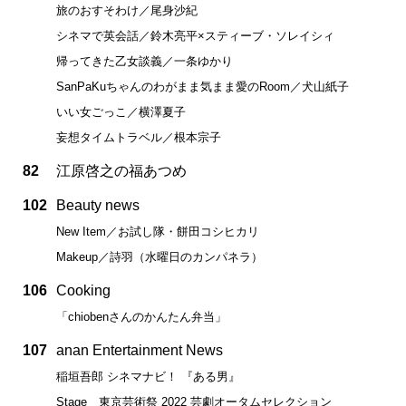
旅のおすそわけ／尾身沙紀
シネマで英会話／鈴木亮平×スティーブ・ソレイシィ
帰ってきた乙女談義／一条ゆかり
SanPaKuちゃんのわがまま気まま愛のRoom／犬山紙子
いい女ごっこ／横澤夏子
妄想タイムトラベル／根本宗子
82
江原啓之の福あつめ
102
Beauty news
New Item／お試し隊・餅田コシヒカリ
Makeup／詩羽（水曜日のカンパネラ）
106
Cooking
「chiobenさんのかんたん弁当」
107
anan Entertainment News
稲垣吾郎 シネマナビ！ 『ある男』
Stage 東京芸術祭 2022 芸劇オータムセレクション