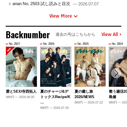
anan No. 2503 試し読みと目次
— 2026.07.07
View More
Backnumber
View All
過去の号はこちらから
No. 2507
No. 2506
No. 2505
No. 2504
愛とSEX/寺西拓人
夏のチャージ&デ
夏の癒し旅
整う腸活20
トックスRecipe/K
2026/NEWS
島健
980円 — 2026.08.05
…
880円 — 2026.07.22
880円 — 202
880円 — 2026.07.29