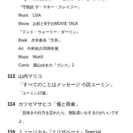
『守銭奴 ザ・マネー・クレイジー』
Music LiSA
Movie お杉とB子のMOVIE TALK
『ドント・ウォーリー・ダーリン』
Book 夕木春央『方舟』
Art 中村佑介20周年展
Music WurtS
Comic 園山ゆきの『ブレス』2
112
山内マリコ
「すべてのことはメッセージ 小説ユーミン」
「ユーミン17歳」
114
カツセマサヒコ「傷と雨傘」
「息抜きの仕方を忘れたら、無駄遣いをするのがいいです
よ」
116
ミュージカル『エリザベート』Special