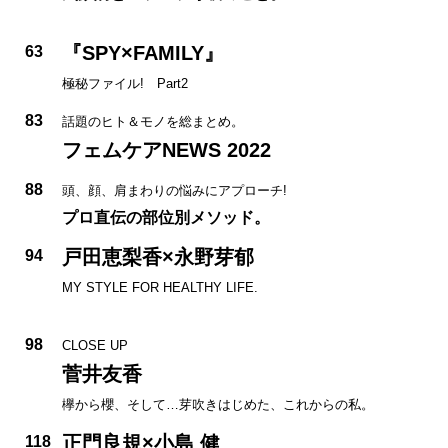
『SPY×FAMILY』
63
極秘ファイル! Part2
83
話題のヒト＆モノを総まとめ。
フェムケアNEWS 2022
88
頭、顔、肩まわりの悩みにアプローチ!
プロ直伝の部位別メソッド。
戸田恵梨香×永野芽郁
94
MY STYLE FOR HEALTHY LIFE.
98
CLOSE UP
菅井友香
欅から櫻、そして…芽吹きはじめた、これからの私。
正門良規×小島 健
118