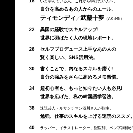
18
いま学んでいる人、これから学びたい人へ。
自分を高めるあの人からのエール。
ティモンディ
武藤十夢
／
（AKB48）
22
異国の経験でスキルアップ!
世界に羽ばたく人の現地レポート。
26
セルフプロデュース上手なあの人の
賢く楽しい、SNS活用法。
30
書くことで、内なるスキルを磨く!
自分の強みをさらに高めるメモ習慣。
34
超初心者も、もっと知りたい人も必見!
世界を広げた、私の韓国語学習法。
38
速読芸人・ルサンチマン浅川さんが指南。
勉強、仕事のスキルを上げる速読のススメ
40
ラッパー、イラストレーター、獣医師、ペン字講師が