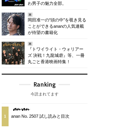
わ男子の魅力全部。
本
岡田准一の“頭の中”を覗き見る
ことができるananの人気連載
が待望の書籍化
本
『トワイライト・ウォリアー
ズ 決戦！九龍城砦』等、一冊
丸ごと香港映画特集！
Ranking
今読まれてます
anan No. 2507 試し読みと目次
1