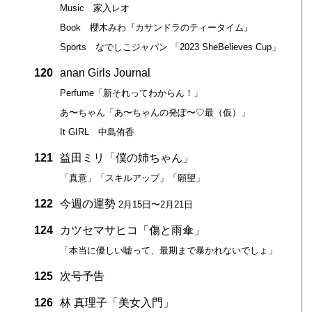
Music 家入レオ
Book 櫻木みわ『カサンドラのティータイム』
Sports なでしこジャパン 「2023 SheBelieves Cup」
120
anan Girls Journal
Perfume「新それってわからん！」
あ〜ちゃん「あ〜ちゃんの発ぽ〜♡最（仮）」
It GIRL 中島侑香
121
益田ミリ「僕の姉ちゃん」
「真意」「スキルアップ」「願望」
122
今週の運勢
2月15日〜2月21日
124
カツセマサヒコ「傷と雨傘」
「本当に優しい嘘って、最期まで暴かれないでしょ」
125
次号予告
126
林 真理子「美女入門」