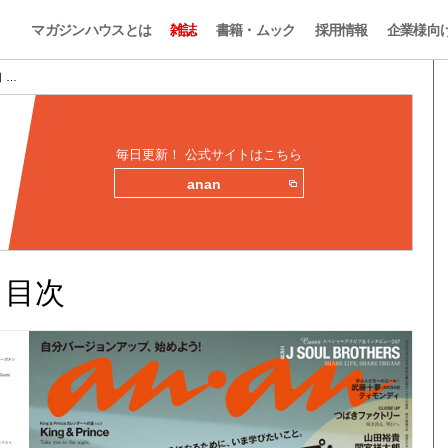
マガジンハウスとは
雑誌
書籍・ムック
採用情報
企業様向
目 …
毎日更新！ 公式サイトはこちら
anan
みと目次