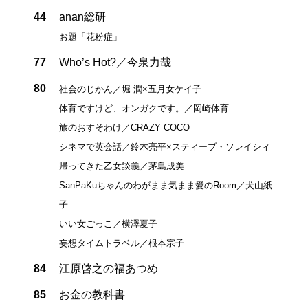
44
anan総研
お題「花粉症」
77
Who’s Hot?／今泉力哉
80
社会のじかん／堀 潤×五月女ケイ子
体育ですけど、オンガクです。／岡崎体育
旅のおすそわけ／CRAZY COCO
シネマで英会話／鈴木亮平×スティーブ・ソレイシィ
帰ってきた乙女談義／茅島成美
SanPaKuちゃんのわがまま気まま愛のRoom／犬山紙
子
いい女ごっこ／横澤夏子
妄想タイムトラベル／根本宗子
84
江原啓之の福あつめ
。
85
お金の教科書