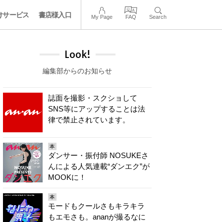
けサービス
書店様入口
My Page
FAQ
Search
Look!
編集部からのお知らせ
誌面を撮影・スクショして
SNS等にアップすることは法
律で禁止されています。
本
ダンサー・振付師 NOSUKEさ
んによる人気連載“ダンエク”が
MOOKに！
本
モードもクールさもキラキラ
もエモさも。ananが撮るなに