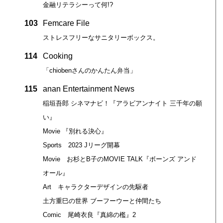
金融リテラシーって何!?
103
Femcare File
ストレスフリーなサニタリーボックス。
114
Cooking
「chiobenさんのかんたん弁当」
115
anan Entertainment News
稲垣吾郎 シネマナビ！『アラビアンナイト 三千年の願
い』
Movie 『別れる決心』
Sports 2023 Jリーグ開幕
Movie お杉とB子のMOVIE TALK『ボーンズ アンド
オール』
Art キャラクターデザインの先駆者
土方重巳の世界 ブーフーウーと仲間たち
Comic 尾崎衣良『真綿の檻』2