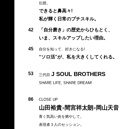
伝授。
できると鼻高々!
私が輝く日常のプチスキル。
42
「自分磨き」の歴史からひもとく、
いま、スキルアップしたい理由。
45
自分を知って、好きになる!
“ソロ活”が、私を大きくしてくれる。
J SOUL BROTHERS
53
三代目
SHARE LIFE, SHARE DREAM!
86
CLOSE UP
山田裕貴
間宮祥太朗
岡山天音
×
×
青く気高い炎を燃やして。
表現者３人のセッション。