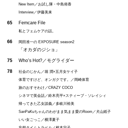
New Item／お試し隊・中島侑香
Interview／伊藤美来
65
Femcare File
私とフェムケアの話。
66
岡田准一の EXPOSURE season2
「オカダのジショ」
75
Who’s Hot?／モグライダー
78
社会のじかん／堀 潤×五月女ケイ子
体育ですけど、オンガクです。／岡崎体育
旅のおすそわけ／CRAZY COCO
シネマで英会話／鈴木亮平×スティーブ・ソレイシィ
帰ってきた乙女談義／多岐川裕美
SanPaKuちゃんのわがまま気まま愛のRoom／犬山紙子
いい女ごっこ／横澤夏子
妄想タイムトラベル／根本宗子