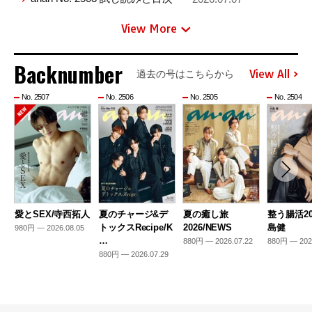
View More
Backnumber
View All
過去の号はこちらから
No. 2507
No. 2506
No. 2505
No. 2504
愛とSEX/寺西拓人
夏のチャージ&デ
夏の癒し旅
整う腸活20
トックスRecipe/K
2026/NEWS
島健
980円 — 2026.08.05
…
880円 — 2026.07.22
880円 — 202
880円 — 2026.07.29