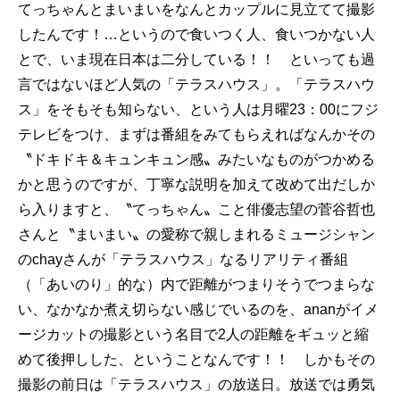
てっちゃんとまいまいをなんとカップルに見立てて撮影
したんです！…というので食いつく人、食いつかない人
とで、いま現在日本は二分している！！ といっても過
言ではないほど人気の「テラスハウス」。「テラスハウ
ス」をそもそも知らない、という人は月曜23：00にフジ
テレビをつけ、まずは番組をみてもらえればなんかその
〝ドキドキ＆キュンキュン感〟みたいなものがつかめる
かと思うのですが、丁寧な説明を加えて改めて出だしか
ら入りますと、〝てっちゃん〟こと俳優志望の菅谷哲也
さんと〝まいまい〟の愛称で親しまれるミュージシャン
のchayさんが「テラスハウス」なるリアリティ番組
（「あいのり」的な）内で距離がつまりそうでつまらな
い、なかなか煮え切らない感じでいるのを、ananがイメ
ージカットの撮影という名目で2人の距離をギュッと縮
めて後押しした、ということなんです！！ しかもその
撮影の前日は「テラスハウス」の放送日。放送では勇気