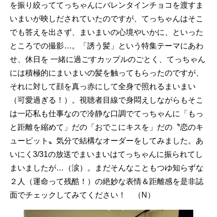
を振り絞っててっちゃんにバレンタインチョコを渡すま
いまいが映しだされていたのですが、てっちゃんはそこ
でも答えを出さず、まいまいの心境やいかに、といった
ところでの撮影…。「誘う髪」という特集テーマにあわ
せ、休日を 一緒に過ごすカップルのごとく、てっちゃん
には積極的にまいまいの髪を触ってもらったのですが、
それに対して顔を真っ赤にして全身で照れるまいまい
（可愛過ぎる！）。視聴者目線で身悶えしながらもそこ
は一応私も仕事なので冷静な口調でてっちゃんに「もっ
と距離を縮めて」だの「おでこにキスを」だの〝恋のキ
ューピット〟気分で結構なオーダーをしてみました。あ
いにく3/31の放送でまいまいはてっちゃんに振られてし
まいましたが…（涙）。まだそんなこともつゆ知らずな
２人（運命って残酷！）の絶妙な表情＆距離感を是非誌
面でチェックしてみてください！ （N）