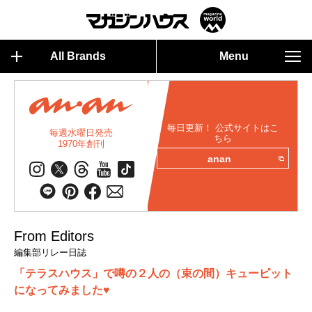
All Brands
Menu
毎日更新！ 公式サイトはこ
毎週水曜日発売
ちら
1970年創刊
anan
From Editors
編集部リレー日誌
「テラスハウス」で噂の２人の（束の間）キューピット
になってみました♥