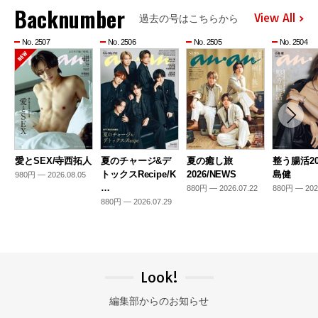
Backnumber
View All
過去の号はこちらから
No. 2507
No. 2506
No. 2505
No. 2504
愛とSEX/寺西拓人
夏のチャージ&デ
夏の癒し旅
整う腸活20
トックスRecipe/K
2026/NEWS
島健
980円 — 2026.08.05
…
880円 — 2026.07.22
880円 — 202
880円 — 2026.07.29
Look!
編集部からのお知らせ