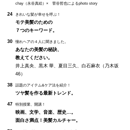
chay（永谷真絵）× 菅谷哲也によるphoto story
24
きれいな髪が幸せを呼ぶ！
モテ美髪のための
７つのキーワード。
30
憧れヘアの４人に聞きました。
あなたの美髪の秘訣、
教えてください。
井上真央、黒木 華、夏目三久、白石麻衣（乃木坂
46）
38
話題のアイテム&ケア法を紹介！
ツヤ髪を作る最新トレンド。
47
特別授業、開講！
映画、文学、音楽、歴史…。
面白さ満点！美髪カルチャー。