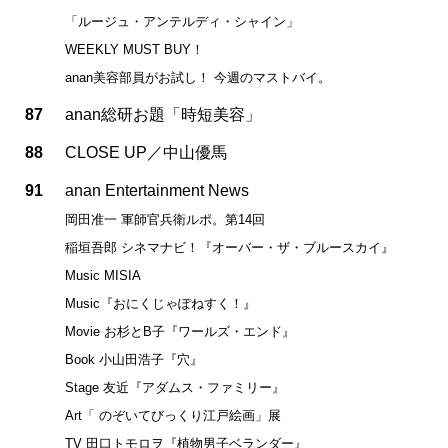
「ルージュ・アンテルディ・シャイン」
WEEKLY MUST BUY！
anan美容部員がお試し！ 今週のマストバイ。
87
anan総研お題「時短美容」
88
CLOSE UP／中山優馬
91
anan Entertainment News
岡田准一 軍師官兵衛ルポ。第14回
稲垣吾郎 シネマナビ！『オーバー・ザ・ブルースカイ』
Music MISIA
Music『おにくじゃぽねすく！』
Movie お杉とB子『ワールズ・エンド』
Book 小山田浩子『穴』
Stage 友近『アダムス・ファミリー』
Art「 のぞいてびっくり江戸絵画」展
TV 田口トモロヲ『植物男子ベランダー』