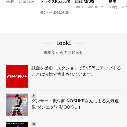
トックスRecipe/K
2026/NEWS
島健
980円 — 2026.08.05
…
880円 — 2026.07.22
880円 — 202
880円 — 2026.07.29
Look!
編集部からのお知らせ
誌面を撮影・スクショしてSNS等にアップする
ことは法律で禁止されています。
本
ダンサー・振付師 NOSUKEさんによる人気連
載“ダンエク”がMOOKに！
本