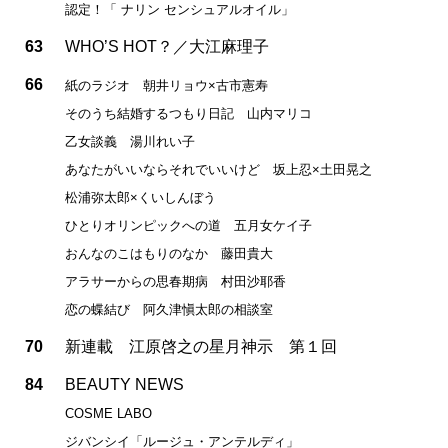
認定！「 ナリン センシュアルオイル」
63
WHO’S HOT？／大江麻理子
66
紙のラジオ 朝井リョウ×古市憲寿
そのうち結婚するつもり日記 山内マリコ
乙女談義 湯川れい子
あなたがいいならそれでいいけど 坂上忍×土田晃之
松浦弥太郎×くいしんぼう
ひとりオリンピックへの道 五月女ケイ子
おんなのこはもりのなか 藤田貴大
アラサーからの思春期病 村田沙耶香
恋の蝶結び 阿久津愼太郎の相談室
70
新連載 江原啓之の星月神示 第１回
84
BEAUTY NEWS
COSME LABO
ジバンシイ「ルージュ・アンテルディ」