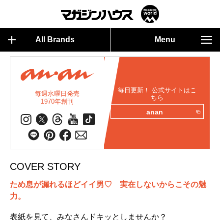
All Brands
Menu
毎日更新！ 公式サイトはこ
毎週水曜日発売
ちら
1970年創刊
anan
COVER STORY
ため息が漏れるほどイイ男♡ 実在しないからこその魅
力。
表紙を見て、みなさんドキッとしませんか？