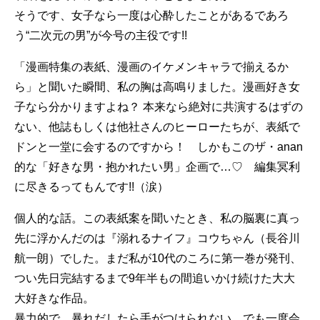
そうです、女子なら一度は心酔したことがあるであろ
う“二次元の男”が今号の主役です!!
「漫画特集の表紙、漫画のイケメンキャラで揃えるか
ら」と聞いた瞬間、私の胸は高鳴りました。漫画好き女
子なら分かりますよね？ 本来なら絶対に共演するはずの
ない、他誌もしくは他社さんのヒーローたちが、表紙で
ドンと一堂に会するのですから！ しかもこのザ・anan
的な「好きな男・抱かれたい男」企画で…♡ 編集冥利
に尽きるってもんです!!（涙）
個人的な話。この表紙案を聞いたとき、私の脳裏に真っ
先に浮かんだのは『溺れるナイフ』コウちゃん（長谷川
航一朗）でした。まだ私が10代のころに第一巻が発刊、
つい先日完結するまで9年半もの間追いかけ続けた大大
大好きな作品。
暴力的で、暴れだしたら手がつけられない、でも一度会