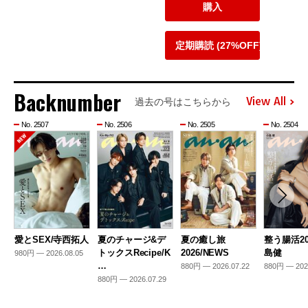
購入
定期購読 (27%OFF)
Backnumber
View All
過去の号はこちらから
No. 2507
No. 2506
No. 2505
No. 2504
愛とSEX/寺西拓人
夏のチャージ&デ
夏の癒し旅
整う腸活20
トックスRecipe/K
2026/NEWS
島健
980円 — 2026.08.05
…
880円 — 2026.07.22
880円 — 202
880円 — 2026.07.29