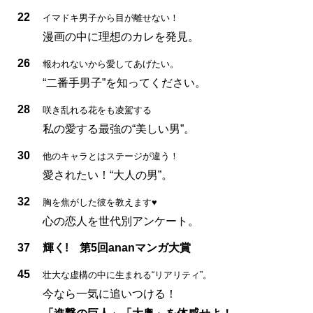
22
イマドキ男子から目が離せない！
漫画の中に理想のカレを発見。
26
報われないから愛してあげたい。
“二番手男子”を知ってください。
28
咲き乱れる花をも凌駕する
私の愛する最強の“美しい男”。
30
他のキャラとはステージが違う！
愛されたい！“大人の男”。
32
胸を焦がした彼を教えます♥
心の恋人を世代別アンケート。
37
輝く! 第5回ananマンガ大賞
45
壮大な虚構の中に生まれる“リアリティ”。
今なら一気に追いつける！