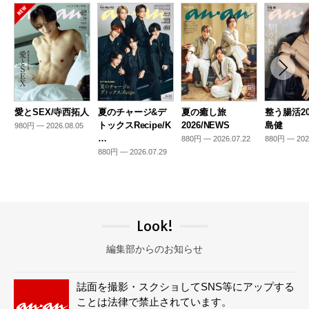
愛とSEX/寺西拓人
夏のチャージ&デ
夏の癒し旅
整う腸活20
トックスRecipe/K
2026/NEWS
島健
980円 — 2026.08.05
…
880円 — 2026.07.22
880円 — 202
880円 — 2026.07.29
Look!
編集部からのお知らせ
誌面を撮影・スクショしてSNS等にアップする
ことは法律で禁止されています。