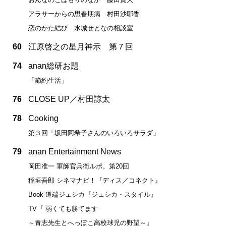
アラサーからの思春期病 村田沙耶香
恋のかた結び 水城せとなの相談室
60
江原啓之の星月神示 第７回
74
anan総研お題
「節約生活」
76
CLOSE UP／村田諒太
78
Cooking
第３回「坂田阿希子さんのいろいろサラダ」
79
anan Entertainment News
岡田准一 軍師官兵衛ルポ。第20回
稲垣吾郎 シネマナビ！『ディス／コネクト』
Book 道端ジェシカ『ジェシカ・スタイル』
TV『 弱くても勝てます
～青志先生とへっぽこ高校球児の野望～』