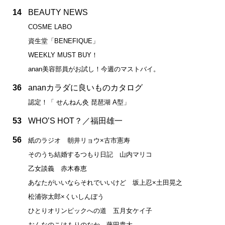
14
BEAUTY NEWS
COSME LABO
資生堂「BENEFIQUE」
WEEKLY MUST BUY！
anan美容部員がお試し！今週のマストバイ。
36
ananカラダに良いものカタログ
認定！「 せんねん灸 琵琶湖 A型」
53
WHO’S HOT？／福田雄一
56
紙のラジオ 朝井リョウ×古市憲寿
そのうち結婚するつもり日記 山内マリコ
乙女談義 赤木春恵
あなたがいいならそれでいいけど 坂上忍×土田晃之
松浦弥太郎×くいしんぼう
ひとりオリンピックへの道 五月女ケイ子
おんなのこはもりのなか 藤田貴大