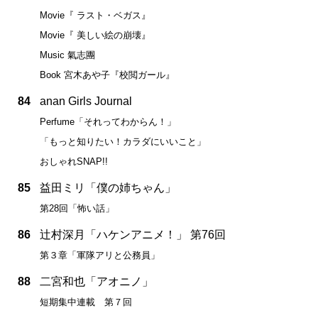
Movie『 ラスト・ベガス』
Movie『 美しい絵の崩壊』
Music 氣志團
Book 宮木あや子『校閲ガール』
84
anan Girls Journal
Perfume「それってわからん！」
「もっと知りたい！カラダにいいこと」
おしゃれSNAP!!
85
益田ミリ「僕の姉ちゃん」
第28回「怖い話」
86
辻村深月「ハケンアニメ！」 第76回
第３章「軍隊アリと公務員」
88
二宮和也「アオニノ」
短期集中連載 第７回