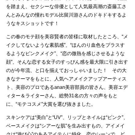
を踏まえ、セクシーな俳優として人気最高潮の斎藤工さ
んとみんなの憧れモデル比留川游さんのドキドキするよ
うなキスショットです！
この春のモテ顔を美容賢者の皆様に取材したところ、“メ
イクしてないような素肌感”、“ほんのり血色をプラスす
るようなピンクメイク”、“恋の微熱を感じさせるような
顔”、そんな恋する女子のすっぴん感を最大限に引き出す
のが今年流、と口を揃えておっしゃいました！ その大
きなテーマをもとに、人気ヘアメイクアップアーティス
ト、美容のプロであるanan美容部員の皆さん、美容エデ
ィター＆ライターさん、総勢31名の方々の声をもと
に、“モテコスメ”大賞を選び抜きました。
スキンケアは“美白”と“UV”、リップとネイルは“ピンク”、
ベースメイクは“シアーな肌”を生み出すもの、アイメイ
クは“遊び心”のあるアイテムに特化。恋のシーンで、ど