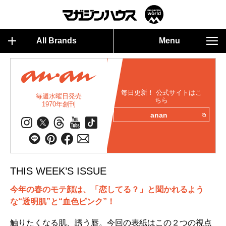
All Brands
Menu
毎日更新！ 公式サイトはこ
毎週水曜日発売
ちら
1970年創刊
anan
THIS WEEK’S ISSUE
今年の春のモテ顔は、「恋してる？」と聞かれるよう
な“透明肌”と“血色ピンク”！
触りたくなる肌、誘う唇。今回の表紙はこの２つの視点