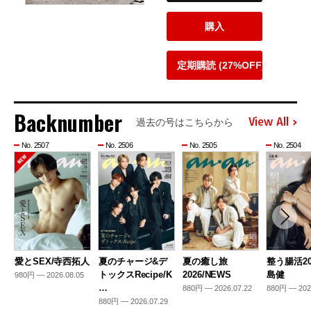
購入
定期購読 (27%OFF)
Backnumber
View All
過去の号はこちらから
No. 2507
No. 2506
No. 2505
No. 2504
愛とSEX/寺西拓人
夏のチャージ&デ
夏の癒し旅
整う腸活20
トックスRecipe/K
2026/NEWS
島健
980円 — 2026.08.05
…
880円 — 2026.07.22
880円 — 202
880円 — 2026.07.29