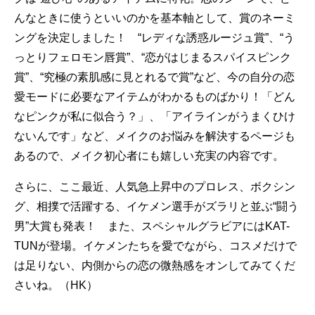
んなときに使うといいのかを基本軸として、賞のネーミ
ングを決定しました！ “レディな誘惑ルージュ賞”、“う
っとりフェロモン唇賞”、“恋がはじまるスパイスピンク
賞”、“究極の素肌感に見とれるで賞”など、今の自分の恋
愛モードに必要なアイテムがわかるものばかり！「どん
なピンクが私に似合う？」、「アイラインがうまくひけ
ないんです」など、メイクのお悩みを解決するページも
あるので、メイク初心者にも嬉しい充実の内容です。
さらに、ここ最近、人気急上昇中のプロレス、ボクシン
グ、相撲で活躍する、イケメン選手がズラリと並ぶ“闘う
男”大賞も発表！ また、スペシャルグラビアにはKAT-
TUNが登場。イケメンたちを愛でながら、コスメだけで
は足りない、内側からの恋の微熱感をオンしてみてくだ
さいね。（HK）