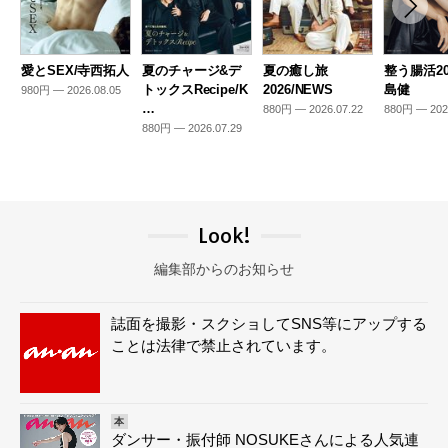
愛とSEX/寺西拓人
夏のチャージ&デ
夏の癒し旅
整う腸活20
トックスRecipe/K
2026/NEWS
島健
980円 — 2026.08.05
…
880円 — 2026.07.22
880円 — 202
880円 — 2026.07.29
Look!
編集部からのお知らせ
誌面を撮影・スクショしてSNS等にアップする
ことは法律で禁止されています。
本
ダンサー・振付師 NOSUKEさんによる人気連