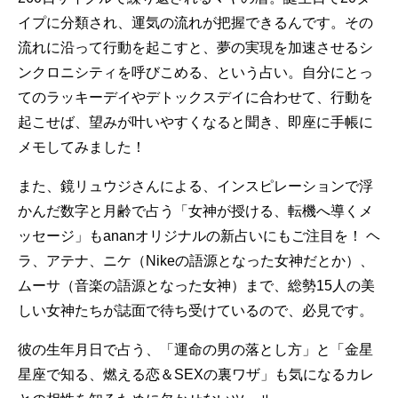
イプに分類され、運気の流れが把握できるんです。その
流れに沿って行動を起こすと、夢の実現を加速させるシ
ンクロニシティを呼びこめる、という占い。自分にとっ
てのラッキーデイやデトックスデイに合わせて、行動を
起こせば、望みが叶いやすくなると聞き、即座に手帳に
メモしてみました！
また、鏡リュウジさんによる、インスピレーションで浮
かんだ数字と月齢で占う「女神が授ける、転機へ導くメ
ッセージ」もananオリジナルの新占いにもご注目を！ ヘ
ラ、アテナ、ニケ（Nikeの語源となった女神だとか）、
ムーサ（音楽の語源となった女神）まで、総勢15人の美
しい女神たちが誌面で待ち受けているので、必見です。
彼の生年月日で占う、「運命の男の落とし方」と「金星
星座で知る、燃える恋＆SEXの裏ワザ」も気になるカレ