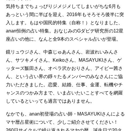
気持ちまでちょっぴりジメジメしてしまいがちな6月も
あっという間に半ばを迎え、2016年もそろそろ後半に突
入します。もはや国民的特集（自称！）となりました、
anan恒例の占い特集。おなじみのGダビデ研究所の12星
座占いの他に、なんと全9本のスペシャル占いが登場。
鏡リュウジさん、中森じゅあんさん、岩波れいみんさ
ん、サツキメイさん、Keikoさん、MASAYUKIさん、ゲ
ッターズ飯田さん、オペラ沢かおりさん、アイビー茜さ
ん、という占い界の錚々たるメンバーのみなさんにご協
力いただきました。恋愛、結婚、仕事、金運、転機やチ
ャンスのつかみ方まで、いま占いたいことすべてを網羅
しているといっても過言ではありません。
なかでも、anan初登場の占い師・MASAYUKIさんによる
マヤ暦占星術について、少しご紹介させてください！
260日サイクルで繰り返されるマヤの暦。誕生日で20タ