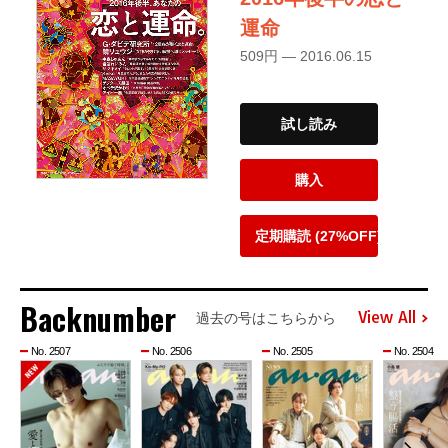
運命
509円 — 2016.06.15
試し読み
購入
定期購読 (27%OFF)
Backnumber
View All
過去の号はこちらから
No. 2507
No. 2506
No. 2505
No. 2504