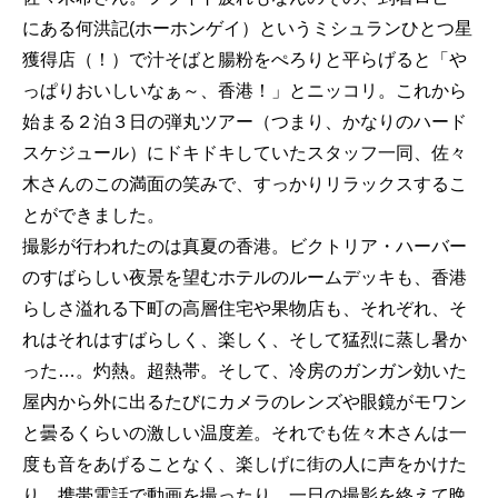
にある何洪記(ホーホンゲイ）というミシュランひとつ星
獲得店（！）で汁そばと腸粉をぺろりと平らげると「や
っぱりおいしいなぁ～、香港！」とニッコリ。これから
始まる２泊３日の弾丸ツアー（つまり、かなりのハード
スケジュール）にドキドキしていたスタッフ一同、佐々
木さんのこの満面の笑みで、すっかりリラックスするこ
とができました。
撮影が行われたのは真夏の香港。ビクトリア・ハーバー
のすばらしい夜景を望むホテルのルームデッキも、香港
らしさ溢れる下町の高層住宅や果物店も、それぞれ、そ
れはそれはすばらしく、楽しく、そして猛烈に蒸し暑か
った…。灼熱。超熱帯。そして、冷房のガンガン効いた
屋内から外に出るたびにカメラのレンズや眼鏡がモワン
と曇るくらいの激しい温度差。それでも佐々木さんは一
度も音をあげることなく、楽しげに街の人に声をかけた
り、携帯電話で動画を撮ったり。一日の撮影を終えて晩