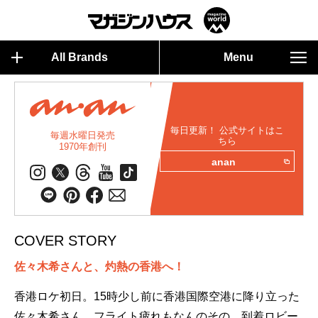
All Brands
Menu
毎日更新！ 公式サイトはこ
毎週水曜日発売
ちら
1970年創刊
anan
COVER STORY
佐々木希さんと、灼熱の香港へ！
香港ロケ初日。15時少し前に香港国際空港に降り立った
佐々木希さん。フライト疲れもなんのその、到着ロビー