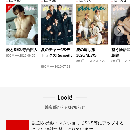
No. 2507
No. 2506
No. 2505
No. 2504
愛とSEX/寺西拓人
夏のチャージ&デ
夏の癒し旅
整う腸活20
トックスRecipe/K
2026/NEWS
島健
980円 — 2026.08.05
…
880円 — 2026.07.22
880円 — 202
880円 — 2026.07.29
Look!
編集部からのお知らせ
誌面を撮影・スクショしてSNS等にアップする
ことは法律で禁止されています。