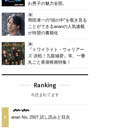
わ男子の魅力全部。
本
岡田准一の“頭の中”を覗き見る
ことができるananの人気連載
が待望の書籍化
本
『トワイライト・ウォリアー
ズ 決戦！九龍城砦』等、一冊
丸ごと香港映画特集！
Ranking
今読まれてます
anan No. 2507 試し読みと目次
1