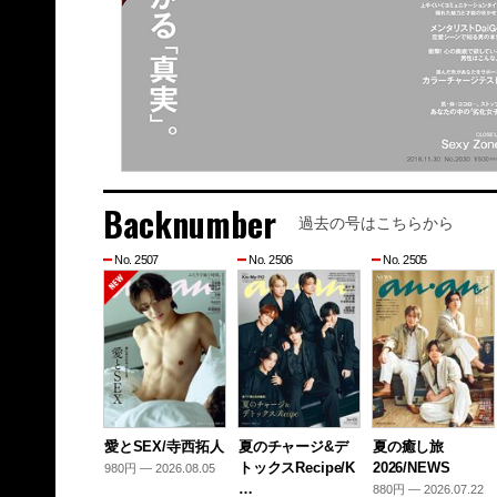
Backnumber
過去の号はこちらから
No. 2507
No. 2506
No. 2505
愛とSEX/寺西拓人
夏のチャージ&デ
夏の癒し旅
トックスRecipe/K
2026/NEWS
980円 — 2026.08.05
…
880円 — 2026.07.22