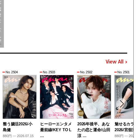
View All
No. 2504
No. 2503
No. 2502
No. 2501
整う腸活2026/小
ヒーローエンタメ
2026年後半、あな
魅せるカラ
島健
最前線/KEY TO L
たの恋と運命/山田
2026/宮舘涼
…
涼 …
880円 — 2026.07.15
880円 — 2026.