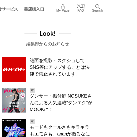
けサービス
書店様入口
My Page
FAQ
Search
Look!
編集部からのお知らせ
誌面を撮影・スクショして
SNS等にアップすることは法
律で禁止されています。
本
ダンサー・振付師 NOSUKEさ
んによる人気連載“ダンエク”が
MOOKに！
本
モードもクールさもキラキラ
もエモさも。ananが撮るなに