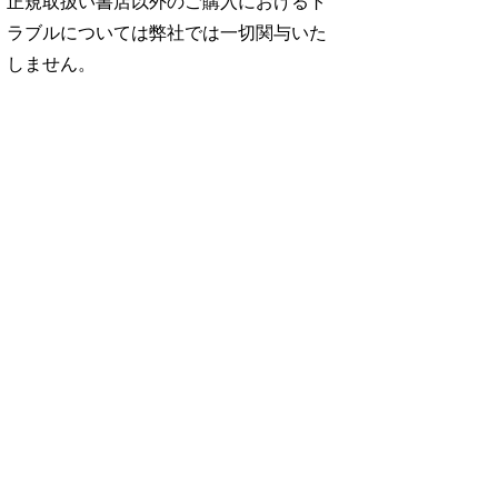
正規取扱い書店以外のご購入におけるト
ラブルについては弊社では一切関与いた
しません。
No. 2500
No. 2499
No. 2498
ダ
王道エンタメの矜
呼吸と体幹/渡辺翔
お金の教科書
太
持/SUPER EIGH
太
2026/Aぇ! group
…
…
06.24
880円 — 2026.06.10