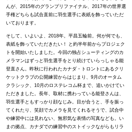
んが、2015年のグランプリファイナル、2017年の世界選
手権どちらも試合直前に羽生選手に表紙を飾っていただ
いております。
そして、いよいよ、2018年。平昌五輪前。何が何でも、
表紙を飾っていただきたい！ と約半年前からプロジェク
トを開始いたしました。今回の独占シューティングのカ
メラマンはずっと羽生選手をとり続けていらっしゃる能
登直さん。昨秋に行われたカナダ・トロントにあるクリ
ケットクラブの公開練習からはじまり、9月のオータム
クラシック、10月のロステレコム杯まで、追いかけてい
ただきました。長年、取材に携わっている能登さんは、
羽生選手ともすっかり顔なじみ。目が合うと、手を振っ
てくれたり、笑顔でカメラを見てくれるそうで、試合中
や練習中には見れない、無邪気な表情の写真なども。い
まの拠点、カナダでの練習中のストイックながらもリラ