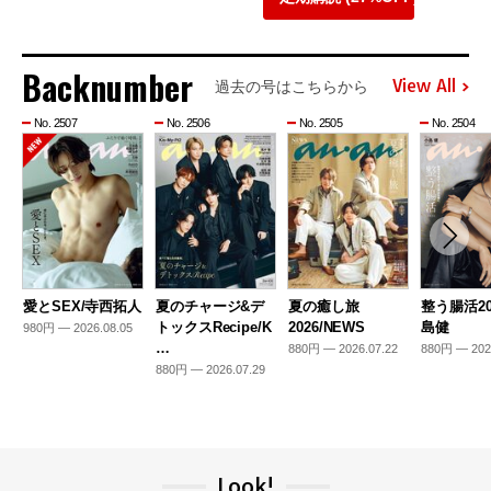
Backnumber
View All
過去の号はこちらから
No. 2507
No. 2506
No. 2505
No. 2504
愛とSEX/寺西拓人
夏のチャージ&デ
夏の癒し旅
整う腸活20
トックスRecipe/K
2026/NEWS
島健
980円 — 2026.08.05
…
880円 — 2026.07.22
880円 — 202
880円 — 2026.07.29
Look!