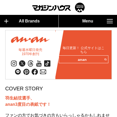
All Brands
Menu
毎日更新！ 公式サイトはこ
毎週水曜日発売
ちら
1970年創刊
anan
COVER STORY
羽生結弦選手、
anan3度目の表紙です！
ファンの方でお気づきの方もいらっしゃるかもしれませ