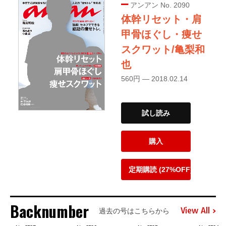
アンアン No. 2090
体幹リセット・肩
甲骨ほぐし・痩せ
スクワット/亀梨和
也
560円 — 2018.02.14
試し読み
購入
定期購読 (27%OFF)
Backnumber
View All
過去の号はこちらから