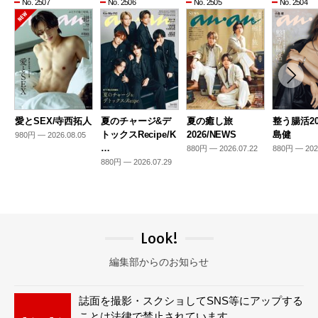
No. 2507
No. 2506
No. 2505
No. 2504
愛とSEX/寺西拓人
夏のチャージ&デ
夏の癒し旅
整う腸活20
トックスRecipe/K
2026/NEWS
島健
980円 — 2026.08.05
…
880円 — 2026.07.22
880円 — 202
880円 — 2026.07.29
Look!
編集部からのお知らせ
誌面を撮影・スクショしてSNS等にアップする
ことは法律で禁止されています。