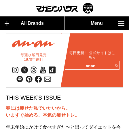
All Brands
Menu
毎日更新！ 公式サイトはこ
毎週水曜日発売
ちら
1970年創刊
anan
THIS WEEK’S ISSUE
春には痩せた私でいたいから。
いますぐ始める、本気の痩せトレ。
年末年始にかけて食べすぎた〜と思ってダイエットを今