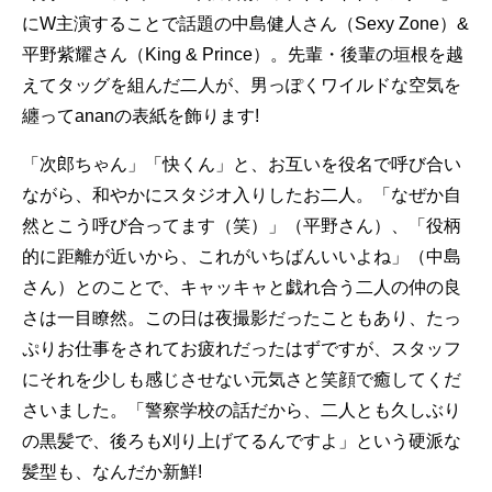
にW主演することで話題の中島健人さん（Sexy Zone）&
平野紫耀さん（King & Prince）。先輩・後輩の垣根を越
えてタッグを組んだ二人が、男っぽくワイルドな空気を
纏ってananの表紙を飾ります!
「次郎ちゃん」「快くん」と、お互いを役名で呼び合い
ながら、和やかにスタジオ入りしたお二人。「なぜか自
然とこう呼び合ってます（笑）」（平野さん）、「役柄
的に距離が近いから、これがいちばんいいよね」（中島
さん）とのことで、キャッキャと戯れ合う二人の仲の良
さは一目瞭然。この日は夜撮影だったこともあり、たっ
ぷりお仕事をされてお疲れだったはずですが、スタッフ
にそれを少しも感じさせない元気さと笑顔で癒してくだ
さいました。「警察学校の話だから、二人とも久しぶり
の黒髪で、後ろも刈り上げてるんですよ」という硬派な
髪型も、なんだか新鮮!