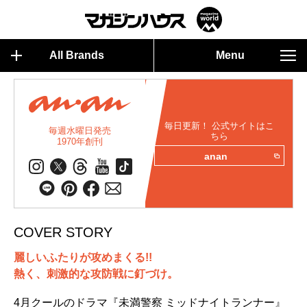
All Brands
Menu
毎日更新！ 公式サイトはこ
毎週水曜日発売
ちら
1970年創刊
anan
COVER STORY
麗しいふたりが攻めまくる!!
熱く、刺激的な攻防戦に釘づけ。
4月クールのドラマ『未満警察 ミッドナイトランナー』