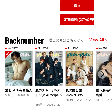
購入
定期購読 (27%OFF)
Backnumber
View All
過去の号はこちらから
No. 2507
No. 2506
No. 2505
No. 2504
愛とSEX/寺西拓人
夏のチャージ&デ
夏の癒し旅
整う腸活20
トックスRecipe/K
2026/NEWS
島健
980円 — 2026.08.05
…
880円 — 2026.07.22
880円 — 202
880円 — 2026.07.29