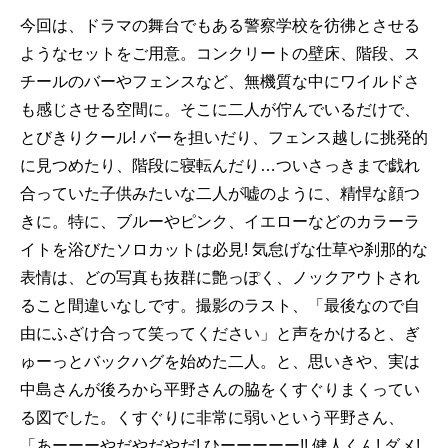
今回は、ドラマの舞台でもある警察学校を彷彿とさせる
ようなセットをご用意。コンクリートの壁床、階段、ス
チールのバーやフェンスなど、無機質な中にワイルドさ
も感じさせる空間に。そこに二人が佇んでいるだけで、
とびきりクール! バーを担いだり、フェンス越しに挑発的
に見つめたり、階段に寝転んだり…ついさっきまで戯れ
合っていた子供みたいな二人が嘘のように、精悍な顔つ
きに。特に、ブルーやピンク、イエローなどのカラーラ
イトを浴びたソロカットは必見! 気怠げな仕草や刹那的な
表情は、どの写真も抜群に艶っぽく、ノックアウトされ
ること間違いなしです。撮影のラスト、「最後なので自
由にふざけ合って笑ってください」と声をかけると、ぎ
ゅーっとバックハグを始めた二人。と、思いきや、実は
中島さんが後ろから平野さんの脇をくすぐりまくってい
る図でした。くすぐりに非常に弱いという平野さん、
「あーーーやだやだやだ! ひーーーーー!! 健人くん! ダメ!