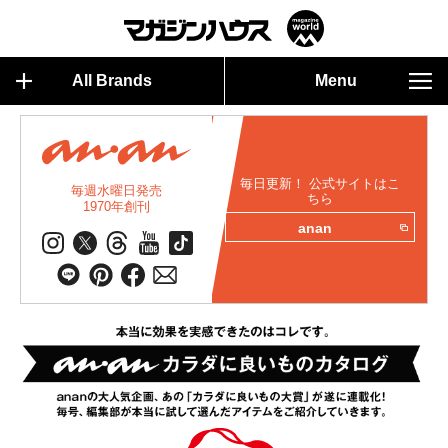
All Brands
Menu
毎日更新！ 公式サイトはこ
毎週水曜日発売
ちら
1970年創刊
anan