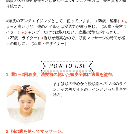
品質の天然成分を使った頭皮活性エッセンスの実力は、美容賢者の折
り紙つき。
●
頭皮のアンチエイジングとして、使っています。（35歳・編集）
●
ち
ょっと高いけど、他のオイルとは浸透力が違う感じ。（30歳・美容ラ
イター）
●
シャンプーだけでは取れない、皮脂の汚れがすっきり。
（27歳・ライター）
●
香りが最高なので、頭皮マッサージの時間が極
上の癒しに。（33歳・デザイナー）
1. 週1～2回程度、洗髪前の乾いた頭皮全体に適量を塗布。
まずは頭の中心から後頭部へのツボのライ
ン。その両サイドのラインといった具合で
塗布。
2. 指の腹を使ってマッサージ。