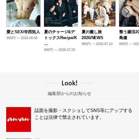
愛とSEX/寺西拓人
夏のチャージ&デ
夏の癒し旅
整う腸活20
トックスRecipe/K
2026/NEWS
島健
980円 — 2026.08.05
…
880円 — 2026.07.22
880円 — 202
880円 — 2026.07.29
Look!
編集部からのお知らせ
誌面を撮影・スクショしてSNS等にアップする
ことは法律で禁止されています。