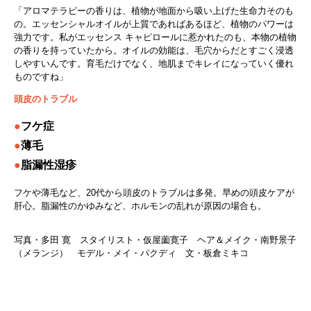
「アロマテラピーの香りは、植物が地面から吸い上げた生命力そのも
の。エッセンシャルオイルが上質であればあるほど、植物のパワーは
強力です。私がエッセンス キャピロールに惹かれたのも、本物の植物
の香りを持っていたから。オイルの効能は、毛穴からだとすごく浸透
しやすいんです。育毛だけでなく、地肌までキレイになっていく優れ
ものですね」
頭皮のトラブル
●
フケ症
●
薄毛
●
脂漏性湿疹
フケや薄毛など、20代から頭皮のトラブルは多発。早めの頭皮ケアが
肝心。脂漏性のかゆみなど、ホルモンの乱れが原因の場合も。
写真・多田 寛 スタイリスト・仮屋薗寛子 ヘア＆メイク・南野景子
（メランジ） モデル・メイ・パクディ 文・板倉ミキコ