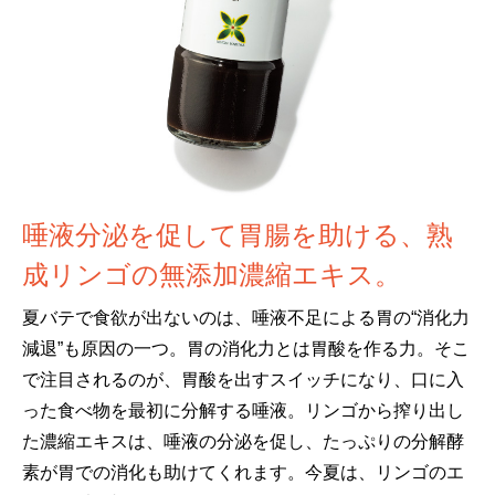
唾液分泌を促して胃腸を助ける、熟
成リンゴの無添加濃縮エキス。
夏バテで食欲が出ないのは、唾液不足による胃の“消化力
減退”も原因の一つ。胃の消化力とは胃酸を作る力。そこ
で注目されるのが、胃酸を出すスイッチになり、口に入
った食べ物を最初に分解する唾液。リンゴから搾り出し
た濃縮エキスは、唾液の分泌を促し、たっぷりの分解酵
素が胃での消化も助けてくれます。今夏は、リンゴのエ