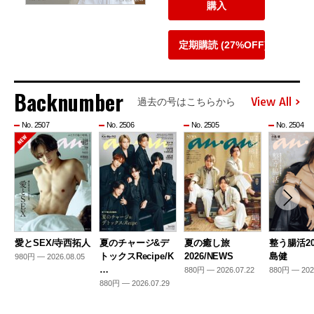
購入
定期購読 (27%OFF)
Backnumber
View All
過去の号はこちらから
No. 2507
No. 2506
No. 2505
No. 2504
愛とSEX/寺西拓人
夏のチャージ&デ
夏の癒し旅
整う腸活20
トックスRecipe/K
2026/NEWS
島健
980円 — 2026.08.05
…
880円 — 2026.07.22
880円 — 202
880円 — 2026.07.29