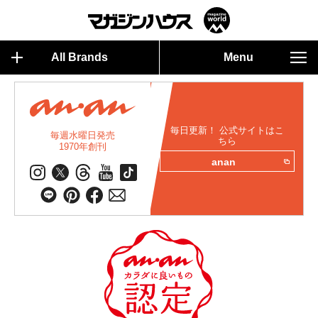
All Brands
Menu
毎日更新！ 公式サイトはこ
毎週水曜日発売
ちら
1970年創刊
anan