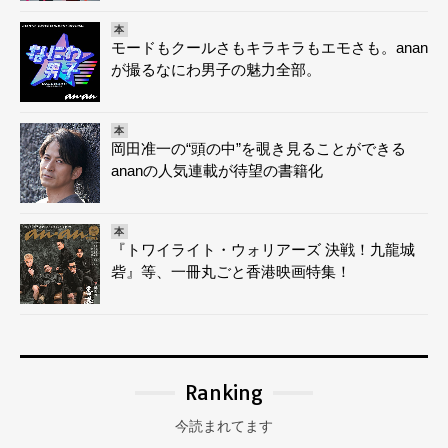
本
モードもクールさもキラキラもエモさも。anan
が撮るなにわ男子の魅力全部。
本
岡田准一の“頭の中”を覗き見ることができる
ananの人気連載が待望の書籍化
本
『トワイライト・ウォリアーズ 決戦！九龍城
砦』等、一冊丸ごと香港映画特集！
Ranking
今読まれてます