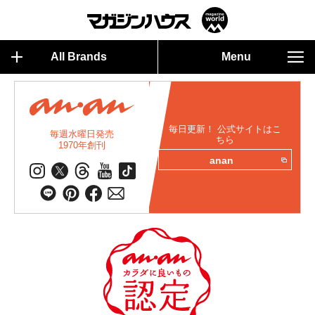
All Brands
Menu
毎日更新！ 公式サイトはこ
毎週水曜日発売
ちら
1970年創刊
anan