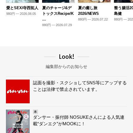
愛とSEX/寺西拓人
夏のチャージ&デ
夏の癒し旅
整う腸活20
トックスRecipe/K
2026/NEWS
島健
980円 — 2026.08.05
…
880円 — 2026.07.22
880円 — 202
880円 — 2026.07.29
Look!
編集部からのお知らせ
誌面を撮影・スクショしてSNS等にアップする
ことは法律で禁止されています。
本
ダンサー・振付師 NOSUKEさんによる人気連
載“ダンエク”がMOOKに！