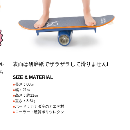
表面は研磨紙でザラザラして滑りません!
ル
ら
SIZE & MATERIAL
●
長さ：80㎝
●
幅：21㎝
●
高さ：約11㎝
●
重さ：3.6㎏
●
ボード：カナダ産のカエデ材
●
ローラー：硬質ポリウレタン