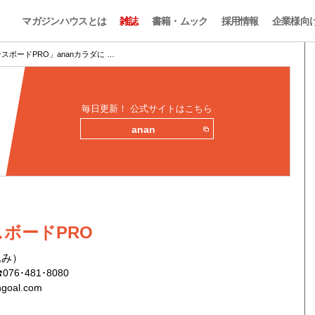
マガジンハウスとは
雑誌
書籍・ムック
採用情報
企業様向
スボードPRO」ananカラダに …
毎日更新！ 公式サイトはこちら
anan
ボードPRO
込み）
6･481･8080
ngoal.com