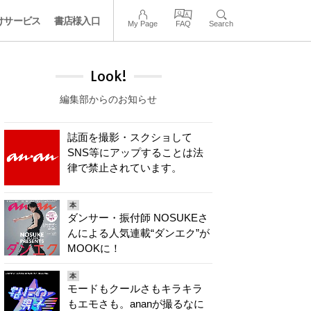
けサービス
書店様入口
My Page
FAQ
Search
Look!
編集部からのお知らせ
誌面を撮影・スクショして
SNS等にアップすることは法
律で禁止されています。
本
ダンサー・振付師 NOSUKEさ
んによる人気連載“ダンエク”が
MOOKに！
本
モードもクールさもキラキラ
もエモさも。ananが撮るなに