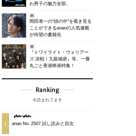
わ男子の魅力全部。
本
岡田准一の“頭の中”を覗き見る
ことができるananの人気連載
が待望の書籍化
本
『トワイライト・ウォリアー
ズ 決戦！九龍城砦』等、一冊
丸ごと香港映画特集！
Ranking
今読まれてます
anan No. 2507 試し読みと目次
1