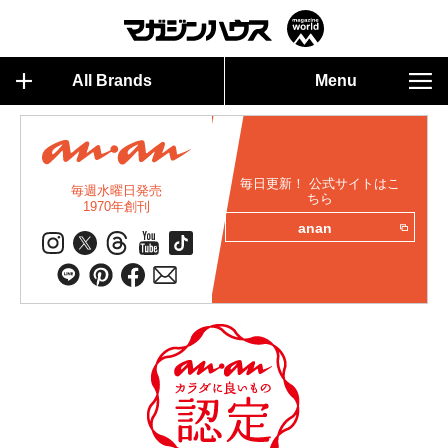
All Brands
Menu
毎日更新！ 公式サイトはこ
毎週水曜日発売
ちら
1970年創刊
anan