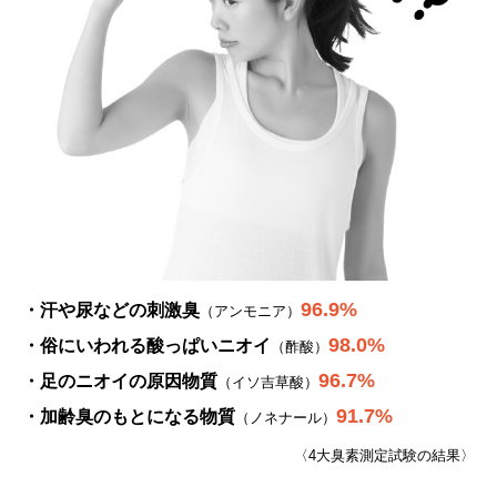
96.9%
・汗や尿などの刺激臭
（アンモニア）
98.0%
・俗にいわれる酸っぱいニオイ
（酢酸）
96.7%
・足のニオイの原因物質
（イソ吉草酸）
91.7%
・加齢臭のもとになる物質
（ノネナール）
〈4大臭素測定試験の結果〉