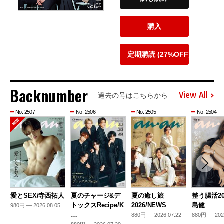
購入
定期購読 (27%OFF)
Backnumber
View All
過去の号はこちらから
No. 2507
No. 2506
No. 2505
No. 2504
愛とSEX/寺西拓人
夏のチャージ&デ
夏の癒し旅
整う腸活20
トックスRecipe/K
2026/NEWS
島健
980円 — 2026.08.05
…
880円 — 2026.07.22
880円 — 202